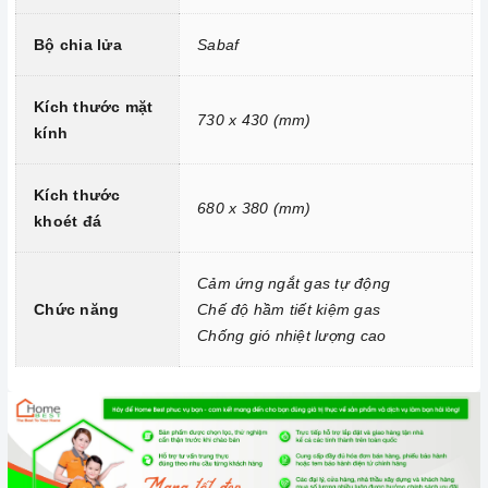
Chống nhiệt lượng gió cao
Bộ chia lửa
Sabaf
Kích thước mặt
730 x 430 (mm)
kính
Kích thước
680 x 380 (mm)
khoét đá
Chức năng ngắt gas tự động FFD
Cảm ứng ngắt gas tự động
2. Một số lưu ý khi sử dụng sản phẩm
Chức năng
Chế độ hầm tiết kiệm gas
Lưu ý khi chọn nồi nấu
Chống gió nhiệt lượng cao
Bếp gas
có thể nấu được tất cả các nồi với nhiều chất liệu
khác nhau.
Cần chọn đáy nồi nhẵn và bằng phẳng, tránh những loại có
rãnh hoặc nồi đáy lõm.