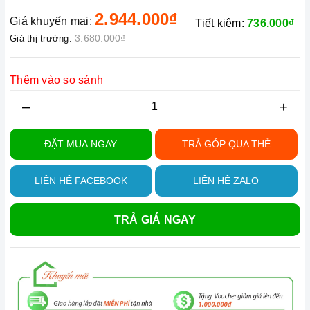
2.944.000₫
Giá khuyến mại:
Tiết kiệm:
736.000₫
3.680.000₫
Giá thị trường:
Thêm vào so sánh
–
+
ĐẶT MUA NGAY
TRẢ GÓP QUA THẺ
LIÊN HỆ FACEBOOK
LIÊN HỆ ZALO
TRẢ GIÁ NGAY