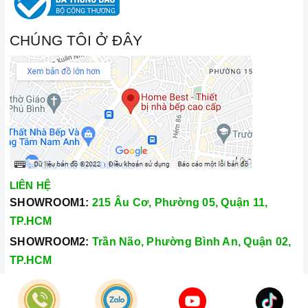
CHÚNG TÔI Ở ĐÂY
LIÊN HỆ
SHOWROOM1:
215 Âu Cơ, Phường 05, Quận 11,
TP.HCM
SHOWROOM2:
Trần Não, Phường Bình An, Quận 02,
TP.HCM
Hotline:
028.66.79.8989
Khiếu nại:
0933.800.899