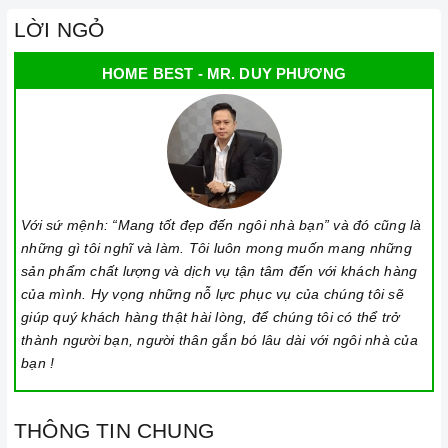
Chế độ hỗ trợ bảo hành linh hoạt:
Hướng dẫn sử dụng,
LỜI NGỎ
lắp đặt, chế độ bảo hành chính hãng, hậu mãi chuyên
HOME BEST - MR. DUY PHƯƠNG
nghiệp, đảm bảo rằng quý khách sẽ có trải nghiệm tuyệt vời
và không gặp bất kỳ khó khăn nào trong quá trình sử dụng
sản phẩm.
Vận chuyển lắp đặt nhanh chóng:
Đội ngũ tư vấn viên,
nhân viên và kỹ thuật viên chuyên nghiệp, tận tâm sẽ đồng
hành cùng quý khách trong quá trình mua sắm và sử dụng
Với sứ mệnh: “Mang tốt đẹp đến ngôi nhà bạn” và đó cũng là
những gì tôi nghĩ và làm. Tôi luôn mong muốn mang những
sản phẩm.
sản phẩm chất lượng và dịch vụ tận tâm đến với khách hàng
của mình. Hy vọng những nỗ lực phục vụ của chúng tôi sẽ
giúp quý khách hàng thật hài lòng, để chúng tôi có thể trở
thành người bạn, người thân gắn bó lâu dài với ngôi nhà của
bạn !
THÔNG TIN CHUNG
Đến với Home Best, chúng tôi tự hào cung cấp đến khách hàng