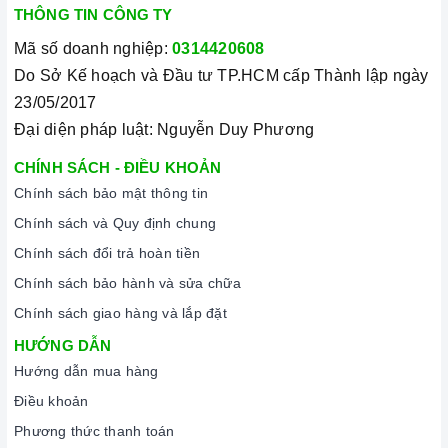
THÔNG TIN CÔNG TY
đa dạng các dòng
bếp gas CANZY
nổi tiếng, cam kết về chất
Mã số doanh nghiệp:
0314420608
lượng và nguồn gốc sản phẩm chính hãng. Chúng tôi tự tin
Do Sở Kế hoạch và Đầu tư TP.HCM cấp Thành lập ngày
mang đến cho quý khách hàng dịch vụ chăm sóc khách hàng
23/05/2017
tận tâm và chính sách bảo hành, hậu mãi chuyên nghiệp nhất.
Đại diện pháp luật: Nguyễn Duy Phương
Xem thêm tại đây:
Home Best Care - Trung tâm bảo trì, sửa
CHÍNH SÁCH - ĐIỀU KHOẢN
chữa thiết bị nhà bếp cao cấp
Chính sách bảo mật thông tin
Chính sách và Quy định chung
Chính sách đổi trả hoàn tiền
Chính sách bảo hành và sửa chữa
Chính sách giao hàng và lắp đặt
HƯỚNG DẪN
Hướng dẫn mua hàng
Điều khoản
Phương thức thanh toán