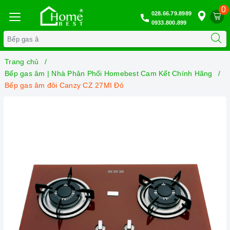
0
028.66.79.8989
0933.800.899
Trang chủ
Bếp gas âm | Nhà Phân Phối Homebest Cam Kết Chính Hãng
Bếp gas âm đôi Canzy CZ 27MI Đỏ