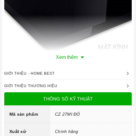
Xem thêm
Mặt kính chịu lực, chịu nhiệt
GIỚI THIỆU - HOME BEST
Công nghệ hiện đại
GIỚI THIỆU THƯƠNG HIỆU
Linh kiện: Mâm đốt Sabaf.
THÔNG SỐ KỸ THUẬT
Hệ thống đánh lửa bằng pin IC.
Mã sản phẩm
CZ 27MI ĐỎ
Xuất xứ
Chính hãng