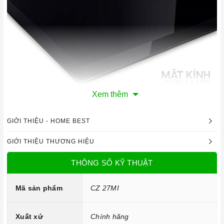
Xem thêm
Mặt kính chịu lực, chịu nhiệt
GIỚI THIỆU - HOME BEST
Công nghệ hiện đại
GIỚI THIỆU THƯƠNG HIỆU
Linh kiện: Mâm đốt Sabaf.
THÔNG SỐ KỸ THUẬT
Hệ thống đánh lửa bằng pin IC.
Mã sản phẩm
CZ 27MI
Xuất xứ
Chính hãng