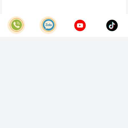
© Bản quyền thuộc về
Công Ty TNHH Home Best Việt Nam
Cung cấp bởi
Sapo