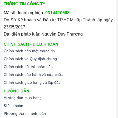
THÔNG TIN CÔNG TY
lượng và nguồn gốc sản phẩm chính hãng. Chúng tôi tự tin
mang đến cho quý khách hàng dịch vụ chăm sóc khách hàng
Mã số doanh nghiệp:
0314420608
tận tâm và chính sách bảo hành, hậu mãi chuyên nghiệp nhất.
Do Sở Kế hoạch và Đầu tư TP.HCM cấp Thành lập ngày
23/05/2017
Xem thêm tại đây:
Home Best Care - Trung tâm bảo trì, sửa
Đại diện pháp luật: Nguyễn Duy Phương
chữa thiết bị nhà bếp cao cấp
CHÍNH SÁCH - ĐIỀU KHOẢN
Chính sách bảo mật thông tin
Chính sách và Quy định chung
Chính sách đổi trả hoàn tiền
Chính sách bảo hành và sửa chữa
Chính sách giao hàng và lắp đặt
HƯỚNG DẪN
Hướng dẫn mua hàng
Điều khoản
Phương thức thanh toán