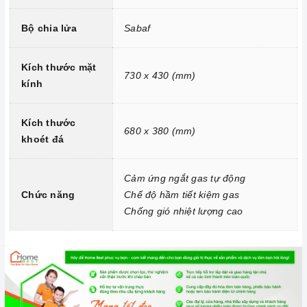
Bộ chia lửa
Sabaf
Kích thước mặt
730 x 430 (mm)
kính
Kích thước
680 x 380 (mm)
Chức năng ngắt gas tự động FFD
khoét đá
2. Một số lưu ý khi sử dụng sản phẩm
Cảm ứng ngắt gas tự động
Lưu ý khi chọn nồi nấu
Chức năng
Chế độ hầm tiết kiệm gas
Bếp gas
có thể nấu được tất cả các nồi với nhiều chất liệu
Chống gió nhiệt lượng cao
khác nhau.
Cần chọn đáy nồi nhẵn và bằng phẳng, tránh những loại có
rãnh hoặc nồi đáy lõm.
Không sử dụng dụng cụ nấu ăn mỏng hoặc chất lượng thấp,