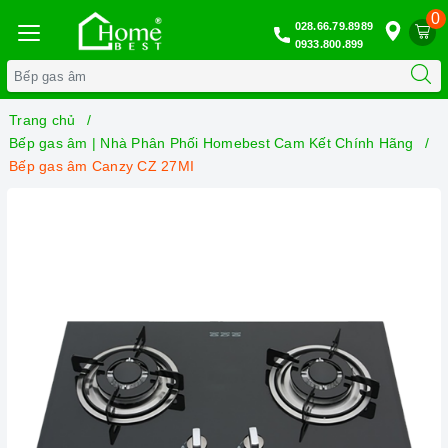
0
028.66.79.8989
0933.800.899
Trang chủ
Bếp gas âm | Nhà Phân Phối Homebest Cam Kết Chính Hãng
Bếp gas âm Canzy CZ 27MI