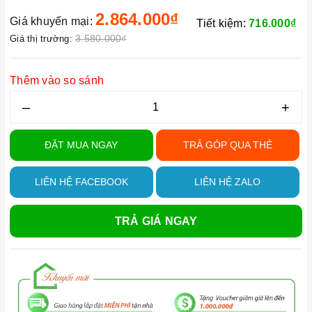
2.864.000₫
Giá khuyến mại:
Tiết kiệm:
716.000₫
3.580.000₫
Giá thị trường:
Thêm vào so sánh
–
+
ĐẶT MUA NGAY
TRẢ GÓP QUA THẺ
LIÊN HỆ FACEBOOK
LIÊN HỆ ZALO
TRẢ GIÁ NGAY