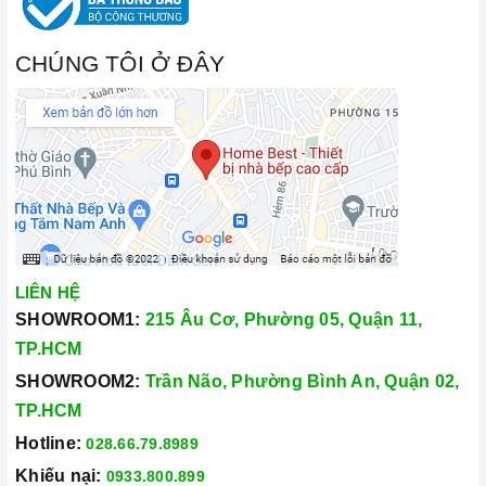
CHÚNG TÔI Ở ĐÂY
LIÊN HỆ
SHOWROOM1:
215 Âu Cơ, Phường 05, Quận 11,
TP.HCM
SHOWROOM2:
Trần Não, Phường Bình An, Quận 02,
TP.HCM
Hotline:
028.66.79.8989
Khiếu nại:
0933.800.899