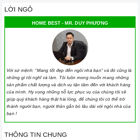
lắp đặt, chế độ bảo hành chính hãng, hậu mãi chuyên
LỜI NGỎ
nghiệp, đảm bảo rằng quý khách sẽ có trải nghiệm tuyệt vời
HOME BEST - MR. DUY PHƯƠNG
và không gặp bất kỳ khó khăn nào trong quá trình sử dụng
sản phẩm.
Vận chuyển lắp đặt nhanh chóng:
Đội ngũ tư vấn viên,
nhân viên và kỹ thuật viên chuyên nghiệp, tận tâm sẽ đồng
hành cùng quý khách trong quá trình mua sắm và sử dụng
sản phẩm.
Với sứ mệnh: “Mang tốt đẹp đến ngôi nhà bạn” và đó cũng là
những gì tôi nghĩ và làm. Tôi luôn mong muốn mang những
sản phẩm chất lượng và dịch vụ tận tâm đến với khách hàng
của mình. Hy vọng những nỗ lực phục vụ của chúng tôi sẽ
giúp quý khách hàng thật hài lòng, để chúng tôi có thể trở
thành người bạn, người thân gắn bó lâu dài với ngôi nhà của
bạn !
Đến với Home Best, chúng tôi tự hào cung cấp đến khách hàng
THÔNG TIN CHUNG
đa dạng các dòng
bếp gas CANZY
nổi tiếng, cam kết về chất