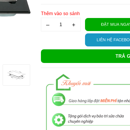
Thêm vào so sánh
–
+
ĐẶT MUA NGA
LIÊN HỆ FACEB
TRẢ G