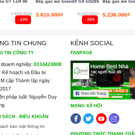
ka GT LUX 86
Bếp gas âm GrandX GX GS286
Bếp gas âm Gr
7.909.000₫
5.180.000₫
3.610.000₫
5.236.000₫
- 24%
- 30%
ngắt gas tự động FFD
NG TIN CHUNG
KÊNH SOCIAL
G TIN CÔNG TY
FANPAGE
ều chất liệu khác nhau.
 doanh nghiệp:
0314420608
 Kế hoạch và Đầu tư
ững loại có rãnh hoặc nồi đáy lõm.
M cấp Thành lập ngày
ợng thấp, vì sẽ tạo ra rất nhiều tiếng ồn trong khi nấu,
/2017
s.
iện pháp luật: Nguyễn Duy
ùng nấu, không nhỏ quá cũng không to quá. Đường kính nồi
ng
MẠNG XÃ HỘI
 SÁCH - ĐIỀU KHOẢN
sách bảo mật thông tin
iết điện áp và dòng điện yêu cầu cũng như các thông số kỹ
PHƯƠNG THỨC THANH TOÁ