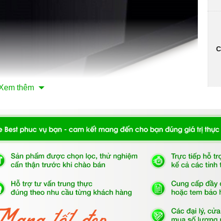
C
Xem thêm
chịu lực, chịu nhiệt