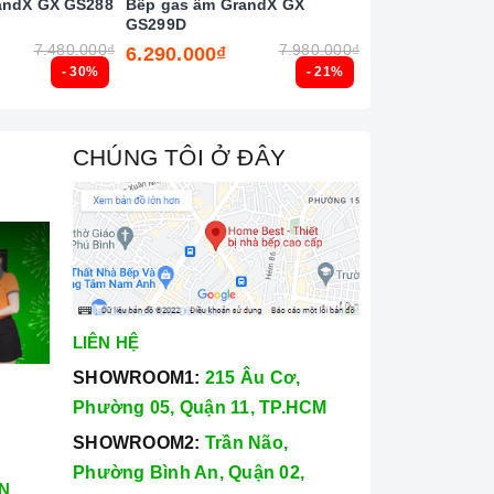
andX GX GS288
Bếp gas âm GrandX GX
Bếp gas âm Tek
GS299D
3G 40232103
7.480.000₫
7.980.000₫
6.290.000₫
6.690.000₫
- 30%
- 21%
CHÚNG TÔI Ở ĐÂY
LIÊN HỆ
SHOWROOM1:
215 Âu Cơ,
Phường 05, Quận 11, TP.HCM
SHOWROOM2:
Trần Não,
Phường Bình An, Quận 02,
N