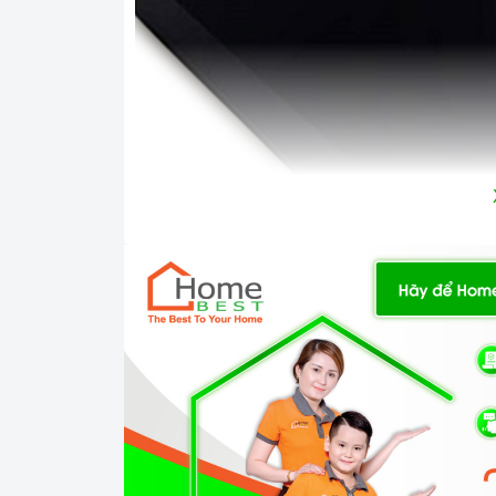
Mặt kính 
Công nghệ hiện đại
Linh kiện: Mâm đốt Sabaf.