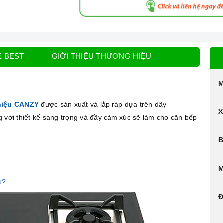
E BEST
GIỚI THIỆU THƯƠNG HIỆU
M
hiệu CANZY
được sản xuất và lắp ráp dựa trên dây
X
g với thiết kế sang trọng và đầy cảm xúc sẽ làm cho căn bếp
B
M
t?
Đ