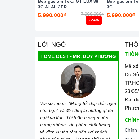
Bếp gas âm Teka GT LUX 86
Bếp gas âm Te
3G AI AL 2TR
3G
7.909.000₫
5.990.000₫
5.990.000₫
- 24%
Chức năng 
2. Một số lưu ý khi sử dụng sản phẩm
LỜI NGỎ
THÔ
THÔN
Lưu ý khi chọn nồi nấu
HOME BEST - MR. DUY PHƯƠNG
Bếp gas
có thể nấu được tất cả các nồi với nhi
Mã số
Do Sở
Cần chọn đáy nồi nhẵn và bằng phẳng, tránh nh
TP.HC
Không sử dụng dụng cụ nấu ăn mỏng hoặc chất lư
23/05
đồng thời dễ ảnh hưởng không tốt đến
bếp ga
Đại d
Với sứ mệnh: “Mang tốt đẹp đến ngôi
Nên chọn nồi có đường kính đáy phù hợp với v
Phươ
nhà bạn” và đó cũng là những gì tôi
thông thường khoảng từ 10 - 35cm.
nghĩ và làm. Tôi luôn mong muốn
CHÍNH
Lưu ý trong quá trình nấu
mang những sản phẩm chất lượng
Chính 
và dịch vụ tận tâm đến với khách
Đảm bảo đọc hướng dẫn sử dụng kèm theo để b
hàng của mình. Hy vọng những nỗ