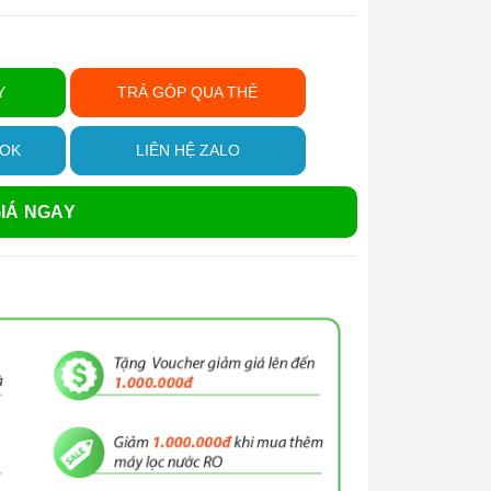
Y
TRẢ GÓP QUA THẺ
OOK
LIÊN HỆ ZALO
IÁ NGAY