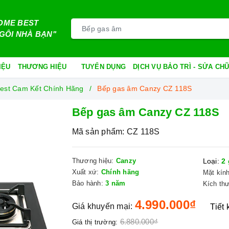
OME BEST
GÔI NHÀ BẠN"
IỆU
THƯƠNG HIỆU
TUYỂN DỤNG
DỊCH VỤ BẢO TRÌ - SỬA C
est Cam Kết Chính Hãng
Bếp gas âm Canzy CZ 118S
Bếp gas âm Canzy CZ 118S
Mã sản phẩm:
CZ 118S
Thương hiệu:
Canzy
Loại:
2 
Xuất xứ:
Chính hãng
Mặt kính
Bảo hành:
3 năm
Kích th
4.990.000₫
Giá khuyến mại:
Tiết
6.880.000₫
Giá thị trường: