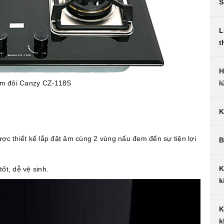
S
L
t
H
l
m đôi Canzy CZ-118S
K
ợc thiết kế lắp đặt âm cùng 2 vùng nấu đem đến sự tiện lợi
B
K
tốt, dễ vệ sinh.
k
K
k