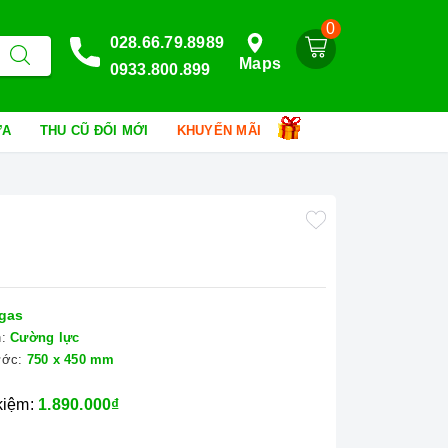
0
028.66.79.8989
Maps
0933.800.899
HỮA
THU CŨ ĐỔI MỚI
KHUYẾN MÃI
gas
:
Cường lực
ước:
750 x 450 mm
 kiệm:
1.890.000₫