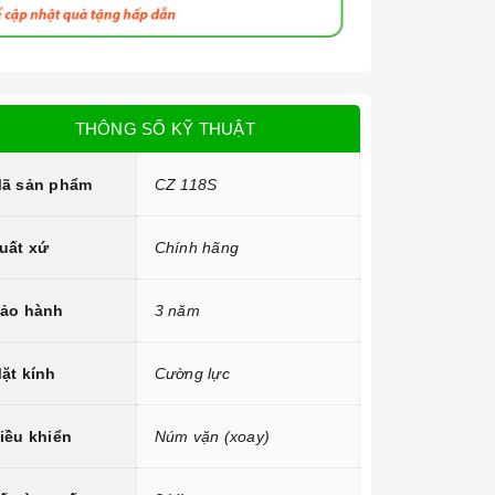
THÔNG SỐ KỸ THUẬT
ã sản phẩm
CZ 118S
uất xứ
Chính hãng
ảo hành
3 năm
ặt kính
Cường lực
iều khiển
Núm vặn (xoay)