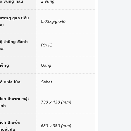
ố vùng nấu
2 Vùng
ượng gas tiêu
0.03kg/giờ/lò
hụ
ệ thống đánh
Pin IC
ửa
iềng
Gang
ộ chia lửa
Sabaf
ích thước mặt
730 x 430 (mm)
ính
ích thước
680 x 380 (mm)
hoét đá