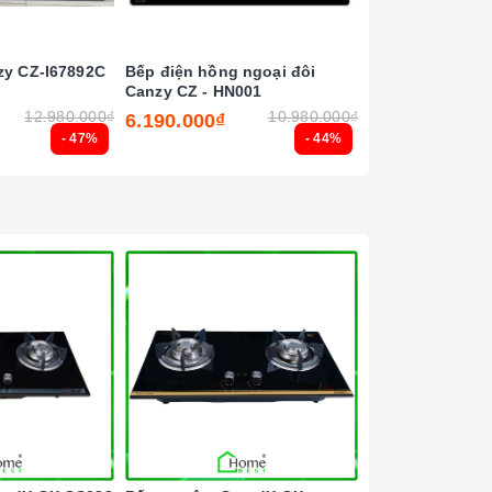
zy CZ-I67892C
Bếp điện hồng ngoại đôi
Máy hút khói, h
Canzy CZ - HN001
ngang Canzy CZ
H271CT (điều k
12.980.000₫
10.980.000₫
6.190.000₫
8.990.000₫
vẫy tay)
- 47%
- 44%