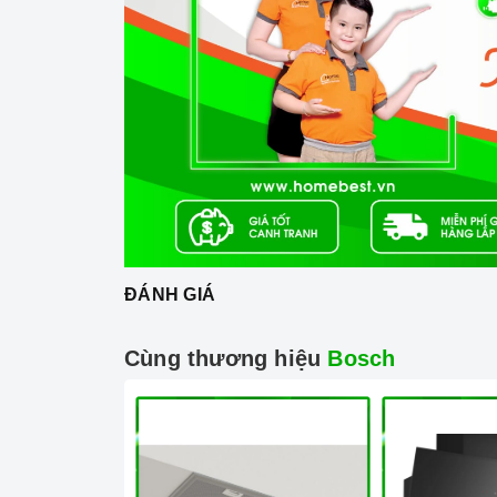
ĐÁNH GIÁ
Ả
Cùng thương hiệu
Bosch
2. Một số lưu ý 
Lưu ý khi chọn nồi nấu
Bếp gas
có thể nấu được tất cả các nồi vớ