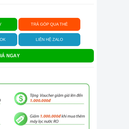
Y
TRẢ GÓP QUA THẺ
OOK
LIÊN HỆ ZALO
IÁ NGAY