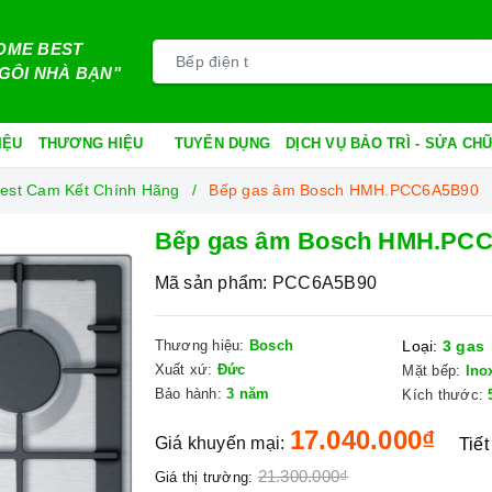
OME BEST
GÔI NHÀ BẠN"
IỆU
THƯƠNG HIỆU
TUYỂN DỤNG
DỊCH VỤ BẢO TRÌ - SỬA C
est Cam Kết Chính Hãng
Bếp gas âm Bosch HMH.PCC6A5B90
Bếp gas âm Bosch HMH.PC
Mã sản phẩm:
PCC6A5B90
Thương hiệu:
Bosch
Loại:
3 gas
Xuất xứ:
Đức
Mặt bếp:
Ino
Bảo hành:
3 năm
Kích thước:
17.040.000₫
Giá khuyến mại:
Tiết
21.300.000₫
Giá thị trường: