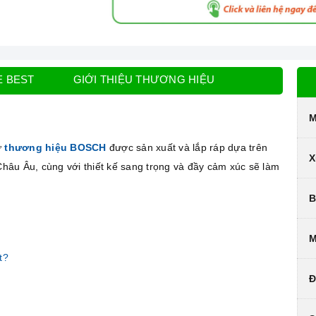
E BEST
GIỚI THIỆU THƯƠNG HIỆU
M
ừ
thương hiệu BOSCH
được sản xuất và lắp ráp dựa trên
X
 Châu Âu, cùng với thiết kế sang trọng và đầy cảm xúc sẽ làm
B
M
t?
Đ