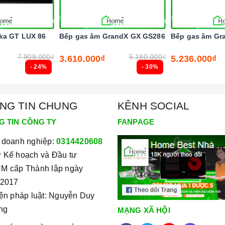
 giấy ướt hoặc chất tẩy rửa chuyên dụng để lau mặt
ka GT LUX 86
Bếp gas âm GrandX GX GS286
Bếp gas âm Gr
 đã nguội và cách xa thời gian nấu nướng để đảm bảo
7.909.000₫
5.180.000₫
3.610.000₫
5.236.000₫
- 24%
- 30%
và bảo quản mặt bếp để tránh làm trầy xước, ảnh
NG TIN CHUNG
KÊNH SOCIAL
h sạch sẽ để đảm bảo tuổi thọ của
bếp
.
G TIN CÔNG TY
FANPAGE
 doanh nghiệp:
0314420608
 Kế hoạch và Đầu tư
M cấp Thành lập ngày
/2017
iện pháp luật: Nguyễn Duy
ng
MẠNG XÃ HỘI