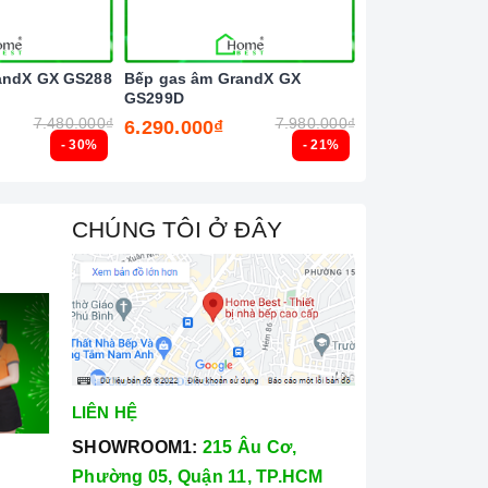
andX GX GS288
Bếp gas âm GrandX GX
Bếp gas âm Tek
GS299D
3G 40232103
7.480.000₫
7.980.000₫
6.290.000₫
6.690.000₫
- 30%
- 21%
CHÚNG TÔI Ở ĐÂY
LIÊN HỆ
SHOWROOM1:
215 Âu Cơ,
Phường 05, Quận 11, TP.HCM