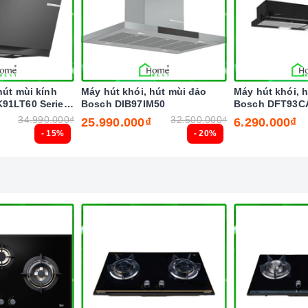
nh những loại có rãnh hoặc nồi đáy lõm.
ất lượng thấp, vì sẽ tạo ra rất nhiều tiếng ồn trong
t đến
bếp gas
.
với vùng nấu, không nhỏ quá cũng không to quá.
hút mùi kính
Máy hút khói, hút mùi đảo
Máy hút khói, 
0 - 35cm.
91LT60 Series
Bosch DIB97IM50
Bosch DFT93C
34.990.000₫
32.500.000₫
25.990.000₫
6.290.000₫
- 15%
- 20%
để biết điện áp và dòng điện yêu cầu cũng như các
ẫn của nhà sản xuất.
nấu trước khi bật cảm ứng để tránh các mã lỗi và để
thao tác vặn (xoay) để tăng/giảm công suất nấu.
 bếp, chú ý lau thật nhẹ để tránh làm trầy xước mặt