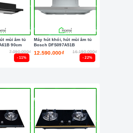
hút mùi âm tủ
Máy hút khói, hút mùi âm tủ
Máy rửa chén bá
A61B 90cm
Bosch DFS097A51B
Bosch SMS8ZDI8
7.090.000₫
16.190.000₫
12.590.000₫
30.990.000₫
- 11%
- 22%