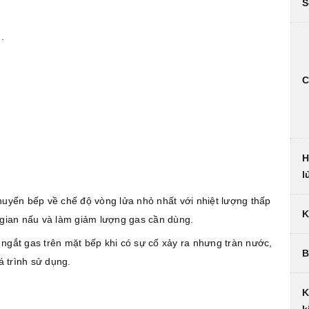
S
.
C
H
l
yển bếp về chế độ vòng lửa nhỏ nhất với nhiệt lượng thấp
K
ời gian nấu và làm giảm lượng gas cần dùng.
gắt gas trên mặt bếp khi có sự cố xảy ra nhưng tràn nước,
B
á trình sử dụng.
K