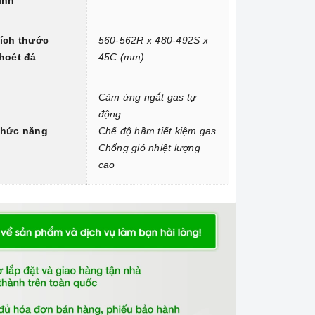
ính
ích thước
560-562R x 480-492S x
hoét đá
45C (mm)
Cảm ứng ngắt gas tự
động
hức năng
Chế độ hầm tiết kiệm gas
Chống gió nhiệt lượng
cao