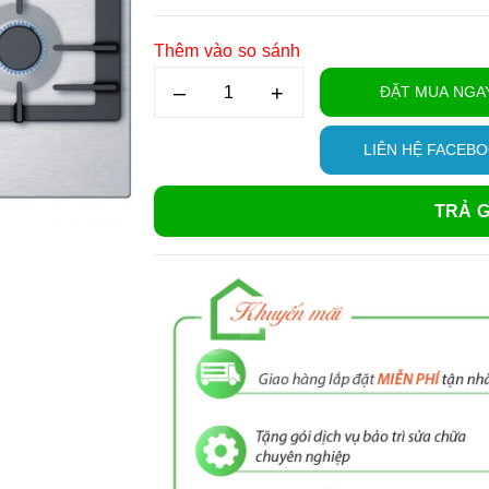
Thêm vào so sánh
–
+
ĐẶT MUA NGA
LIÊN HỆ FACEB
TRẢ G