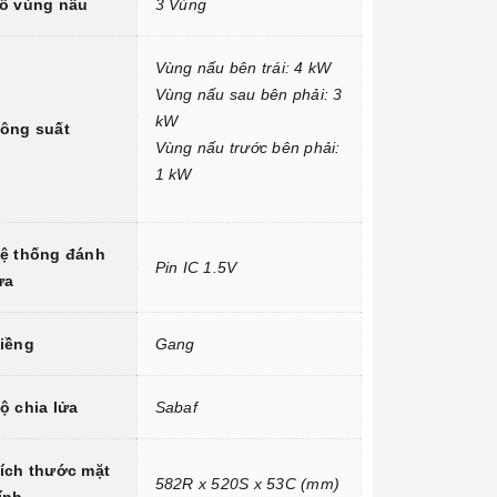
ố vùng nấu
3 Vùng
Vùng nấu bên trái: 4 kW
Vùng nấu sau bên phải: 3
kW
ông suất
Vùng nấu trước bên phải:
1 kW
ệ thống đánh
Pin IC 1.5V
ửa
iềng
Gang
ộ chia lửa
Sabaf
ích thước mặt
582R x 520S x 53C (mm)