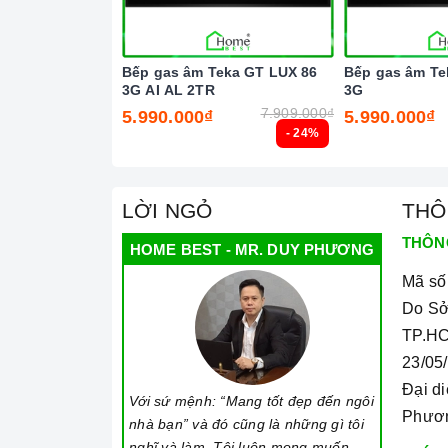
bếp
.
Đối với các vết bẩn cứng đầu, có thể dùng
Bếp gas âm Teka GT LUX 86
Bếp gas âm Te
bếp
.
3G AI AL 2TR
3G
Lưu ý chỉ nên thực hiện việc này khi bếp
7.909.000₫
5.990.000₫
5.990.000₫
an toàn.
- 24%
Khi không sử dụng, nên cất giữ cẩn thận 
hưởng đến cảm ứng
bếp
.
LỜI NGỎ
THÔ
Thường xuyên lau chùi
bếp
và giữ vệ sin
THÔN
HOME BEST - MR. DUY PHƯƠNG
Mã số
Do Sở
TP.HC
23/05
Đại d
Với sứ mệnh: “Mang tốt đẹp đến ngôi
Phươ
nhà bạn” và đó cũng là những gì tôi
nghĩ và làm. Tôi luôn mong muốn