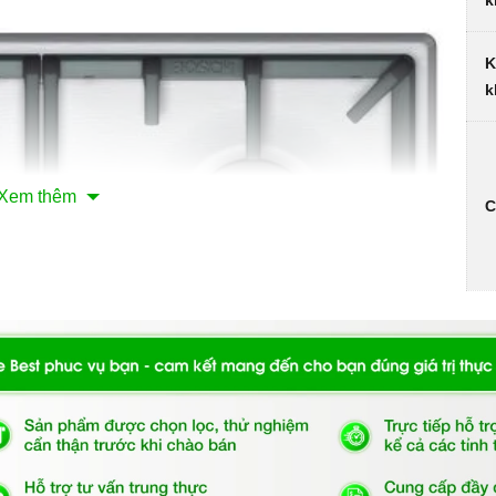
k
K
k
Xem thêm
C