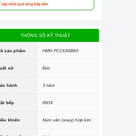
THÔNG SỐ KỸ THUẬT
ã sản phẩm
HMH.PCC6A5B90
uất xứ
Đức
ảo hành
3 năm
ặt bếp
INOX
iều khiển
Núm vặn (xoay) hợp kim