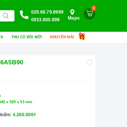
0
028.66.79.8989
Maps
0933.800.899
HỮA
THU CŨ ĐỔI MỚI
KHUYẾN MÃI
C6A5B90
x
582 x 520 x 53 mm
 kiệm:
4.260.000₫