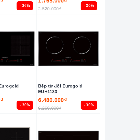
0₫
1.765.000₫
- 36%
- 30%
₫
2.520.000₫
 Eurogold
Bếp từ đôi Eurogold
EUH1133
0₫
6.480.000₫
- 30%
- 30%
9.260.000₫