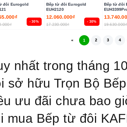
ừ đôi Eurogold
Bếp từ đôi Eurogold
Bếp từ đôi
121
EUH2120
EUH3399Pr
55.000₫
12.060.000₫
13.740.0
- 30%
- 30%
0.000₫
17.230.000₫
19.630.000
2
3
4
«
1
y nhất trong tháng 1
i sở hữu Trọn Bộ Bếp 
êu ưu đãi chưa bao g
i mua Bếp từ đôi KAF