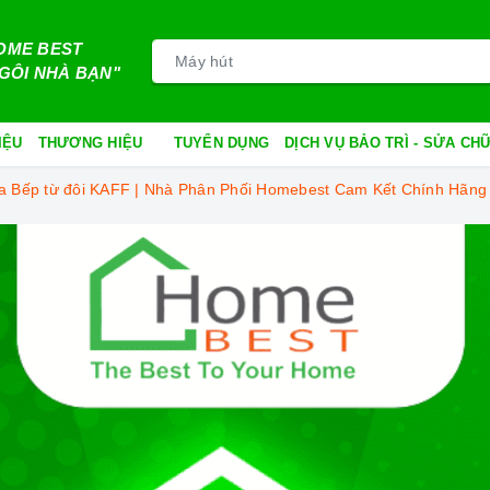
OME BEST
GÔI NHÀ BẠN"
IỆU
THƯƠNG HIỆU
TUYỂN DỤNG
DỊCH VỤ BẢO TRÌ - SỬA C
 Bếp từ đôi KAFF | Nhà Phân Phối Homebest Cam Kết Chính Hãng