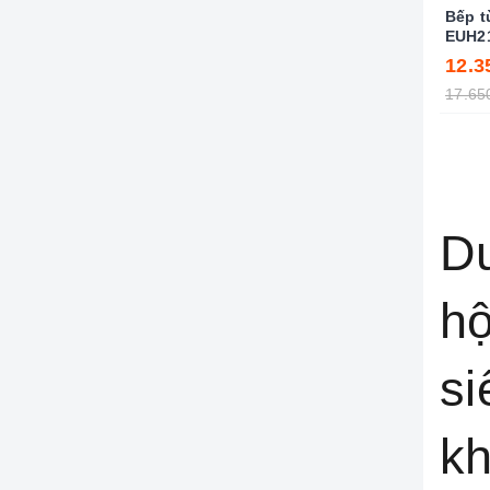
Bếp t
EUH2
12.3
17.65
Du
hộ
si
kh