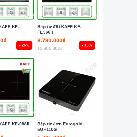
 KAFF KF-
Bếp từ đôi KAFF KF-
FL366II
00₫
8.790.000₫
- 26%
- 36%
₫
13.800.000₫
KAFF KF-988II
Bếp từ đơn Eurogold
EUH110G