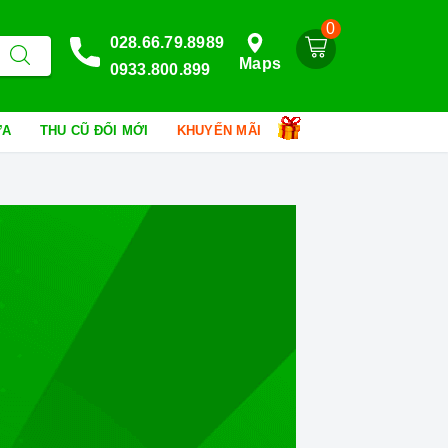
0
028.66.79.8989
Maps
0933.800.899
HỮA
THU CŨ ĐỔI MỚI
KHUYẾN MÃI