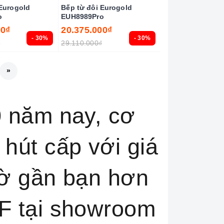
 Eurogold
Bếp từ đôi Eurogold
o
EUH8989Pro
00₫
20.375.000₫
- 30%
- 30%
₫
29.110.000₫
»
0 năm nay, cơ
hút cấp với giá
iờ gần bạn hơn
F tại showroom