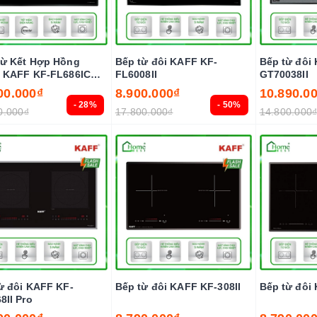
ừ Kết Hợp Hồng
Bếp từ đôi KAFF KF-
Bếp từ đôi
 KAFF KF-FL686IC
FL6008II
GT70038II
lus (New 2026)
00.000₫
8.900.000₫
10.890.0
- 28%
- 50%
0.000₫
17.800.000₫
14.800.000
ừ đôi KAFF KF-
Bếp từ đôi KAFF KF-308II
Bếp từ đôi 
8II Pro