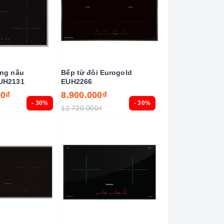
ùng nấu
Bếp từ đôi Eurogold
UH2131
EUH2266
00₫
8.900.000₫
- 30%
- 30%
₫
12.720.000₫