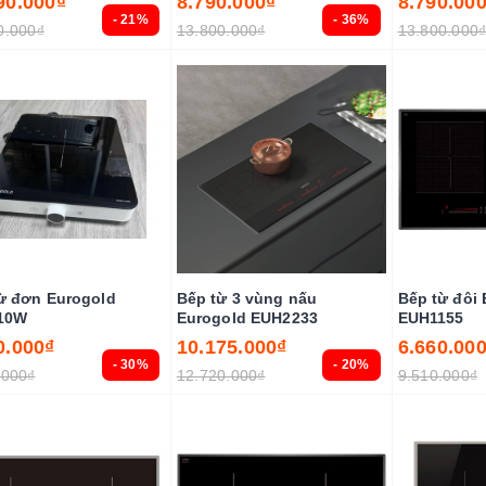
90.000₫
8.790.000₫
8.790.00
- 21%
- 36%
0.000₫
13.800.000₫
13.800.000
ừ đơn Eurogold
Bếp từ 3 vùng nấu
Bếp từ đôi
10W
Eurogold EUH2233
EUH1155
0.000₫
10.175.000₫
6.660.00
- 30%
- 20%
.000₫
12.720.000₫
9.510.000₫