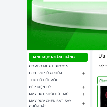
Ưu 
DANH MỤC NGÀNH HÀNG
Xếp t
COMBO MUA 1 ĐƯỢC 5
DỊCH VỤ SỬA CHỮA
THU CŨ ĐỔI MỚI
BẾP ĐIỆN TỪ
MÁY HÚT KHÓI HÚT MÙI
MÁY RỬA CHÉN BÁT, SẤY
CHÉN BÁT