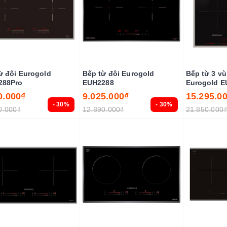
ừ đôi Eurogold
Bếp từ đôi Eurogold
Bếp từ 3 v
288Pro
EUH2288
Eurogold E
0.000₫
9.025.000₫
15.295.0
- 30%
- 30%
0.000₫
12.890.000₫
21.850.000