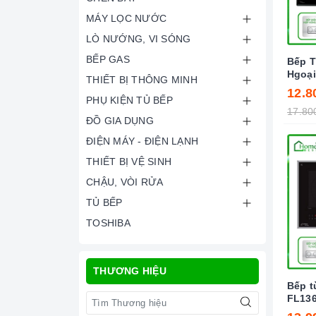
MÁY LỌC NƯỚC
LÒ NƯỚNG, VI SÓNG
BẾP GAS
Bếp T
Hgoại
THIẾT BỊ THÔNG MINH
New P
12.8
PHỤ KIỆN TỦ BẾP
17.80
ĐỒ GIA DỤNG
ĐIỆN MÁY - ĐIỆN LẠNH
THIẾT BỊ VỆ SINH
CHẬU, VÒI RỬA
TỦ BẾP
TOSHIBA
THƯƠNG HIỆU
Bếp t
FL136