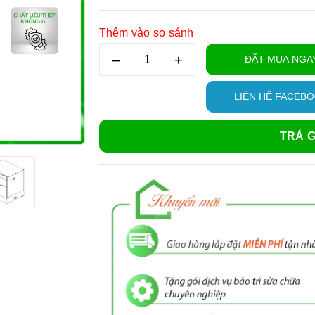
Thêm vào so sánh
–
+
ĐẶT MUA NGA
LIÊN HỆ FACEB
TRẢ G