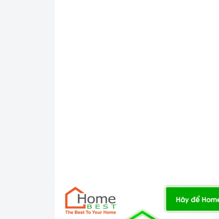
Bộ nút bấm điều khiển Máy sấy bát 
Sấy khô và Tiệt trùng bằng nhiệt ozon, U
Máy sấy bát âm tủ Canzy - CZ 1006
có chức
và luồng khí hơi nóng. Tạo ra môi trường 
khuẩn. . Đặc biệt máy sử dụng công nghệ s
và sạch hơn với ống phóng ozon sấy khô và d
+ Sở hữu nhiều tính năng vô cùng hiện đại:
sau đó chuyển qua chức năng sấy khô, diệt 
+ Máy sấy tiệt trùng được nhờ chức năng tiệ
khô và tiệt trùng chén đĩa. Ngoài ra máy 
dụng.