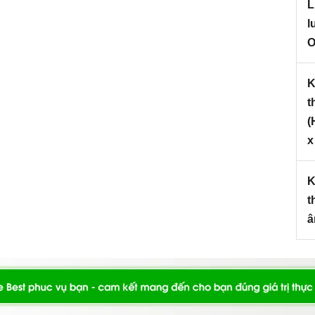
L
l
O
K
tiệt trùng âm tủ Canzy - CZ 1006 | Home Best
t
V
(
x
 năng để sấy khô và khử trùng bát đĩa bằng Ozon, UV
khô ráo, ngăn chặn sự phát triển của nấm mốc và vi
ấy từ dưới lên sẽ giúp sấy khô mọi thiết bị nhanh hơn
K
iệt khuẩn tối đa, loại bỏ hoàn toàn các độc tố.
t
â
 nhiều chế độ sấy. Khử trùng bằng ozone 10 phút đầu,
khuẩn.
t trùng bằng ozone và nhiệt độ, sử dụng tia UV để sấy
còn có chức năng hẹn giờ thuận tiện hơn cho người sử