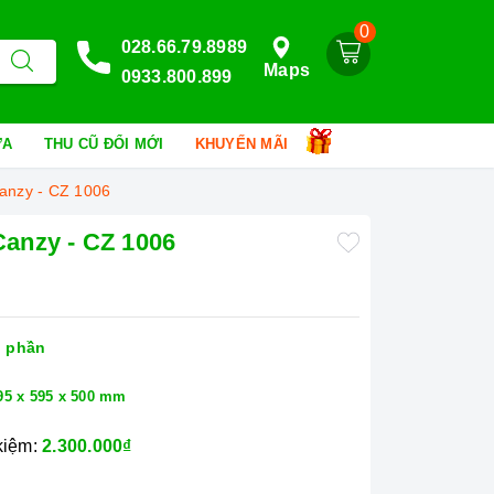
0
028.66.79.8989
Maps
0933.800.899
HỮA
THU CŨ ĐỔI MỚI
KHUYẾN MÃI
Canzy - CZ 1006
 Canzy - CZ 1006
 phần
95 x 595 x 500 mm
 kiệm:
2.300.000₫