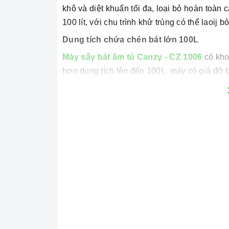
khô và diệt khuẩn tối đa, loại bỏ hoàn toàn 
100 lít, với chu trình khử trùng có thể laoij 
Dung tích chứa chén bát lớn 100L
Máy sấy bát âm tủ Canzy - CZ 1006
có kho
hơn dung tích lên đến 100L, máy có giá đỡ 
tháo rời để vệ sinh, với giá đỡ này bạn có t
nhau. Đặc biệt Máy với thiết kế 2 ngăn có d
khuẩn và làm sạch trong từng bát dĩa.