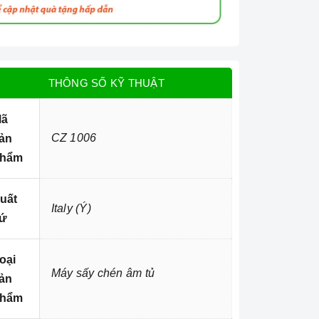
THÔNG SỐ KỸ THUẬT
ã
CZ 1006
ản
hẩm
uất
Italy (Ý)
ứ
oại
Máy sấy chén âm tủ
ản
hẩm