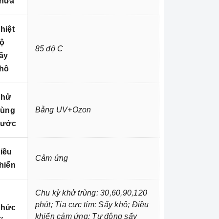
hứa
hiệt
ộ
85 độ C
ấy
hô
Khử
Bằng UV+Ozon
rùng
rước
iều
Cảm ứng
hiển
Chu kỳ khử trùng: 30,60,90,120
phút; Tia cực tím: Sấy khô; Điều
hức
khiển cảm ứng; Tự động sấy