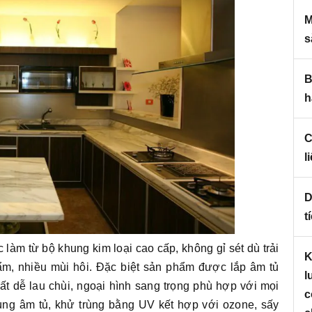
M
s
B
h
C
l
D
t
làm từ bộ khung kim loại cao cấp, không gỉ sét dù trải
K
ẩm, nhiều mùi hôi. Đặc biệt sản phẩm được lắp âm tủ
l
 rất dễ lau chùi, ngoại hình sang trọng phù hợp với mọi
c
trùng âm tủ, khử trùng bằng UV kết hợp với ozone, sấy