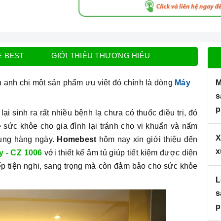
E BEST
GIỚI THIỆU THƯƠNG HIỆU
n anh chị một sản phẩm ưu việt đó chính là dòng
Máy
M
s
p
ại sinh ra rất nhiều bệnh lạ chưa có thuốc điều trị, đó
ệ sức khỏe cho gia đình lại tránh cho vi khuẩn và nấm
X
ụng hàng ngày.
Homebest
hôm nay xin giới thiệu đến
x
y - CZ 1006
với thiết kế âm tủ giúp tiết kiệm được diện
ếp tiện nghi, sang trọng mà còn đảm bảo cho sức khỏe
L
s
p