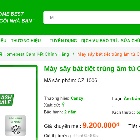
OME BEST
GÔI NHÀ BẠN"
IỆU
THƯƠNG HIỆU
TUYỂN DỤNG
DỊCH VỤ BẢO TRÌ - SỬA C
ối Homebest Cam Kết Chính Hãng
Máy sấy bát tiệt trùng âm tủ 
Máy sấy bát tiệt trùng âm tủ
Mã sản phẩm:
CZ 1006
Thương hiệu:
Canzy
Loại:
Âm bán
Xuất xứ:
Ý
:
Bảo hành:
2 năm
Kích thước:
5
9.200.000₫
Giá khuyến mại:
Tiết
11.500.000₫
Giá thị trường: