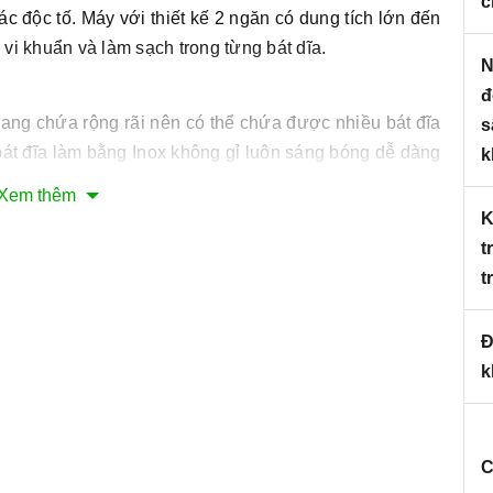
c
các độc tố. Máy với thiết kế 2 ngăn có dung tích lớn đến
bỏ vi khuẩn và làm sạch trong từng bát dĩa.
N
đ
ang chứa rộng rãi nên có thể chứa được nhiều bát đĩa
s
bát đĩa làm bằng Inox không gỉ luôn sáng bóng dễ dàng
k
hể để được các loại bát đĩa, ly cốc với kích thước khác
Xem thêm
ung tích lớn với chu trình khử trùng có thể loại bỏ vi
t
t
Đ
k
C