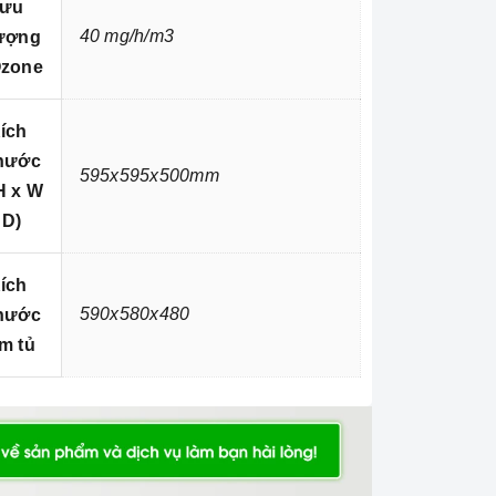
ưu
40 mg/h/m3
ượng
zone
ích
hước
595x595x500mm
H x W
 D)
ích
590x580x480
hước
m tủ