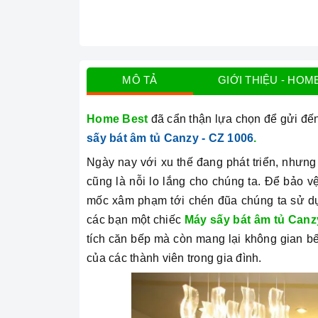
MÔ TẢ
GIỚI THIỆU - HOM
Home Best
đã cẩn thận lựa chọn để gửi đế
sấy bát âm tủ Canzy - CZ 1006
.
Ngày nay với xu thế đang phát triển, nhưng l
cũng là nỗi lo lắng cho chúng ta. Để bảo v
mốc xâm phạm tới chén đũa chúng ta sử d
các bạn một chiếc
Máy sấy bát âm tủ Canz
tích căn bếp mà còn mang lại không gian b
của các thành viên trong gia đình.