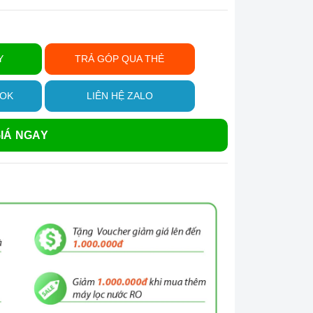
Y
TRẢ GÓP QUA THẺ
OOK
LIÊN HỆ ZALO
IÁ NGAY