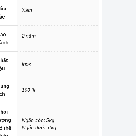
àu
Xám
ắc
ảo
2 năm
ành
hất
Inox
iệu
ung
100 lít
ích
hối
ượng
Ngăn trên: 5kg
Ngăn dưới: 6kg
ó thể