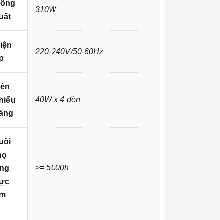
ông
310W
uất
iện
220-240V/50-60Hz
p
èn
40W x 4 đèn
hiếu
áng
uổi
họ
>= 5000h
ng
ực
ím