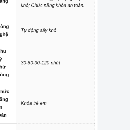
ăng
khô; Chức năng khóa an toàn.
ông
Tự động sấy khô
ghệ
hu
ỳ
30-60-90-120 phút
hử
rùng
hức
ăng
Khóa trẻ em
n
oàn