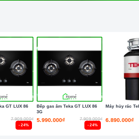
ũ tư vấn viên, nhân viên và kỹ thuật viên chuyên
hách trong quá trình mua sắm và sử dụng sản phẩm.
cấp đến khách hàng đa dạng các dòng
máy rửa chén
ka GT LUX 86
Bếp gas âm Teka GT LUX 86
Máy hủy rác Te
nguồn gốc sản phẩm chính hãng. Chúng tôi tự tin mang
3G
7.909.000₫
7.909.000₫
5.990.000₫
6.890.000₫
hách hàng tận tâm và chính sách bảo hành, hậu mãi
- 24%
- 24%
âm bảo trì, sửa chữa thiết bị nhà bếp cao cấp