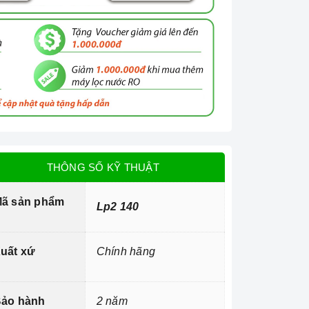
THÔNG SỐ KỸ THUẬT
ã sản phẩm
Lp2 140
uất xứ
Chính hãng
ảo hành
2 năm