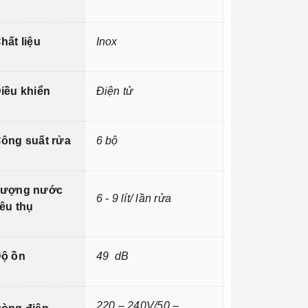
hất liệu
Inox
iều khiển
Điện tử
ông suất rửa
6 bộ
ượng nước
6 - 9 lít/ lần rửa
iêu thụ
ộ ồn
49 dB
220 – 240V/50 –