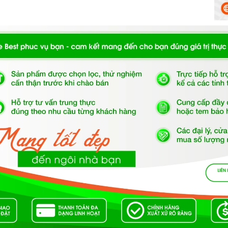
ng va chạm với nhau.
g trình rửa.
ơng trình rửa có một mục đích và thời gian khác
ù hợp với lượng và mức độ bẩn của bát đĩa.
sinh
máy rửa chén
định kỳ để loại bỏ cặn bẩn, ngăn
h máy rửa chén bằng cách sử dụng các chất tẩy rửa
ình rửa vệ sinh.
ông sử dụng
máy rửa chén
, bạn nên tắt nguồn và xả
 máy để ngăn bụi bẩn và côn trùng xâm nhập.
ome Best?
m kết cung cấp sản phẩm chính hãng 100%, có nguồn
 dẫn sử dụng, lắp đặt, chế độ bảo hành chính hãng,
khách sẽ có trải nghiệm tuyệt vời và không gặp bất kỳ
 phẩm.