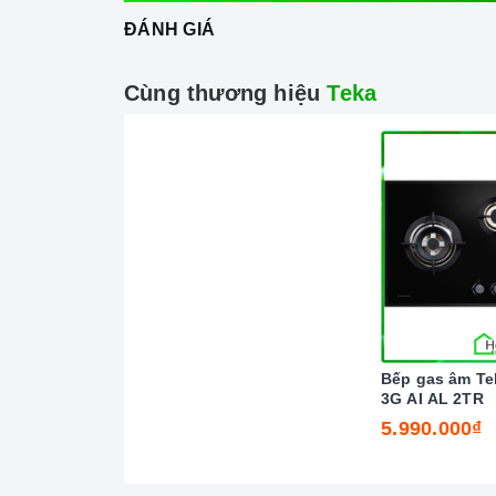
Vận chuyển lắp đặt nhanh chóng:
Đội ng
ĐÁNH GIÁ
nghiệp, tận tâm sẽ đồng hành cùng quý k
Cùng thương hiệu
Teka
Đến với Home Best, chúng tôi tự hào cung 
Bếp gas âm Te
TEKA
nổi tiếng, cam kết về chất lượng và 
3G AI AL 2TR
5.990.000₫
đến cho quý khách hàng dịch vụ chăm sóc k
chuyên nghiệp nhất.
Xem thêm tại đây:
Home Best Care - Trung t