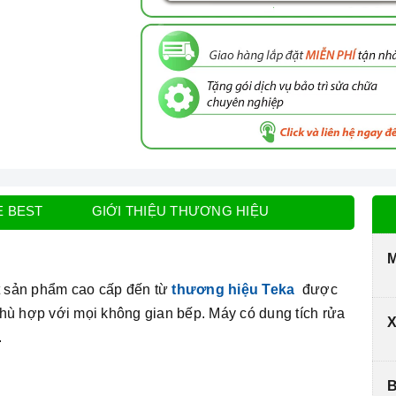
E BEST
GIỚI THIỆU THƯƠNG HIỆU
M
 sản phẩm cao cấp đến từ
thương hiệu Teka
được
 phù hợp với mọi không gian bếp. Máy có dung tích rửa
X
.
B