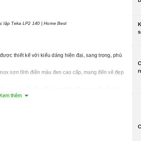
D
c lập Teka LP2 140 | Home Best
K
s
được thiết kế với kiểu dáng hiện đại, sang trọng, phù
C
r
inox sơn tĩnh điện màu đen cao cấp, mang đến vẻ đẹp
hợp với việc lắp đặt ở vị trí độc lập hoặc lắp âm bán
Xem thêm
t kế dạng cảm ứng, màn hình LED sang trọng, dễ dàng
ửa.
ng nghệ Hygiene Plus cho phép sản sinh ra nhiệt độ
C
ược sạch nhất trong quá trình rửa và người dùng hoàn