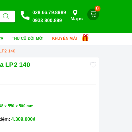
0
028.66.79.8989
Maps
0933.800.899
HỮA
THU CŨ ĐỔI MỚI
KHUYẾN MÃI
 LP2 140
ka LP2 140
p
38 x 550 x 500 mm
 kiệm:
4.309.000₫