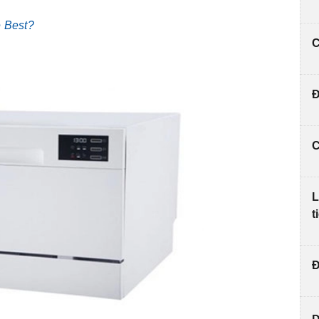
e Best?
C
Đ
C
L
t
Đ