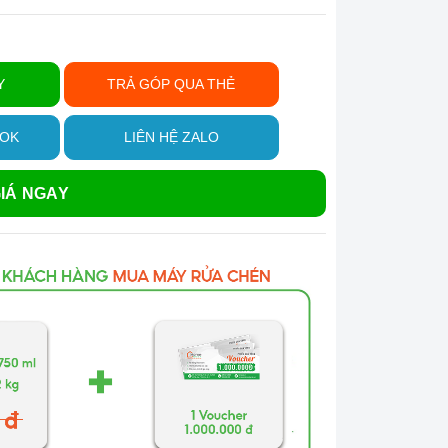
Y
TRẢ GÓP QUA THẺ
OOK
LIÊN HỆ ZALO
IÁ NGAY