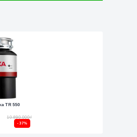
ka TR 550
10.890.000₫
- 37%