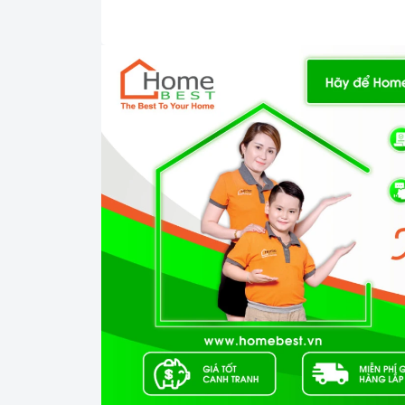
Sắp xếp bát đĩa sao cho các vật dụng khô
Sắp xếp bát đĩa ở vị trí phù hợp với chươn
Lựa chọn chương trình rửa phù hợp: Mỗi chư
nhau. Bạn nên lựa chọn chương trình rửa ph
Vệ sinh
máy rửa chén
định kỳ: Bạn nên vệ 
ngừa vi khuẩn phát triển. Bạn có thể vệ sin
chuyên dụng hoặc bằng cách chạy chương tr
Bảo quản
máy rửa chén
đúng cách: Khi kh
hết nước trong máy. Bạn cũng nên đóng cửa
3. Tại sao nên chọn mua sản phẩm tại H
Cam kết hàng chính hãng:
Chúng tôi ca
gốc, xuất xứ và chứng từ rõ ràng.
Chế độ hỗ trợ bảo hành linh hoạt:
Hướng
hậu mãi chuyên nghiệp, đảm bảo rằng quý 
khó khăn nào trong quá trình sử dụng sản