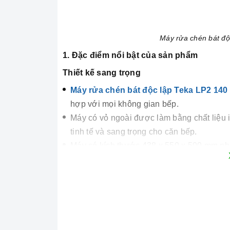
Máy rửa chén bát độ
1. Đặc điểm nổi bật của sản phẩm
Thiết kế sang trọng
Máy rửa chén bát độc lập Teka LP2 140
hợp với mọi không gian bếp.
Máy có vỏ ngoài được làm bằng chất liệu 
tinh tế và sang trọng cho căn bếp.
Máy có kích thước 438 x 550 x 500 mm phù 
phần. Bảng điều khiển của máy được thiế
sử dụng và điều chỉnh các chương trình r
Công nghệ hiện đại
Công nghệ diệt khuẩn – Hygiene Plus:. Cô
cao (lên đến 70 độ) để đảm bảo bát đĩa đ