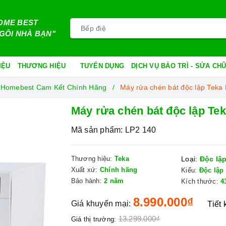
OME BEST
GÔI NHÀ BẠN"
IỆU
THƯƠNG HIỆU
TUYỂN DỤNG
DỊCH VỤ BẢO TRÌ - SỬA C
i Homebest Cam Kết Chính Hãng
Máy rửa chén bát độc lập Teka
Máy rửa chén bát độc lập Te
Mã sản phẩm:
LP2 140
Thương hiệu:
Teka
Loại:
Độc lậ
Xuất xứ:
Chính hãng
Kiểu:
Độc lập
Bảo hành:
2 năm
Kích thước:
4
8.990.000₫
Giá khuyến mại:
Tiết
13.299.000₫
Giá thị trường: