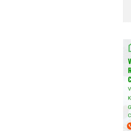
t kỳ chu trình nào. Với những gia đình có trẻ nhỏ thì
t khuẩn này là vô cùng tốt.
nh khô & diệt khuẩn: Công nghệ Turbo Drying là công
rải nghiệm tuyệt vời cho người sử dụng. Công nghệ
 tăng cường độ bóng bề mặt xoong nồi, bát đĩa
nh tác động (ngập nước, va đập, yếu điện, thiếu
át độc lập Teka LP2 140
sử dụng các chất tẩy rửa
ên sử dụng bột rửa chén, viên rửa chén hoặc muối rửa
át đĩa vào
Máy rửa chén bát độc lập Teka LP2 140
,
 được rửa sạch và khô ráo hoàn toàn. Bạn cần chú ý:
hi cho vào
Máy rửa chén bát độc lập Teka LP2 140
.