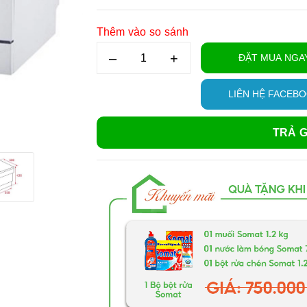
Thêm vào so sánh
–
+
ĐẶT MUA NGA
LIÊN HỆ FACEB
TRẢ G