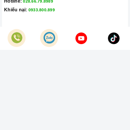
Hotline:
028.66.79.8989
Khiếu nại:
0933.800.899
© Bản quyền thuộc về
Công Ty TNHH Home Best Việt Nam
Cung cấp bởi
Sapo