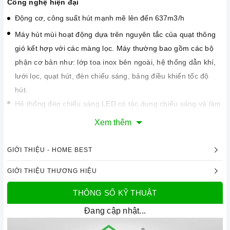
Công nghệ hiện đại
Động cơ, công suất hút mạnh mẽ lên đến 637m3/h
Máy hút mùi hoạt động dựa trên nguyên tắc của quạt thông
gió kết hợp với các màng lọc. Máy thường bao gồm các bộ
phận cơ bản như: lớp toa inox bên ngoài, hệ thống dẫn khí,
lưới lọc, quạt hút, đèn chiếu sáng, bảng điều khiển tốc độ
hút.
Hệ thống đèn chiếu sáng LED có tác dụng chiếu sáng và làm
cho công việc nấu ăn thêm thuận lợi.
Xem thêm
Chức năng an toàn
Máy sử dụng phương pháp hút mùi trực tiếp tức mùi được
GIỚI THIỆU - HOME BEST
đẩy ra ngoài theo đường ống thoát
D150
. Đồng thời chức
GIỚI THIỆU THƯƠNG HIỆU
năng khử mùi bằng than hoạt tính sẽ giúp cho không khí
trong phòng bếp luôn sạch sẽ. Cách thức này sẽ giúp máy có
THÔNG SỐ KỸ THUẬT
hiệu quả tới 100% và mùi sẽ được đẩy hoàn toàn ra ngoài
Đang cập nhật...
trời.