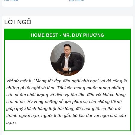
Mã sản phẩm
DG 980
Xuất xứ
Châu Âu
LỜI NGỎ
HOME BEST - MR. DUY PHƯƠNG
Loại sản phẩm
Máy hút mùi kính ngang
Chất liệu/màu sắc
Thép ko gỉ
Bảo hành
3 năm
Với sứ mệnh: “Mang tốt đẹp đến ngôi nhà bạn” và đó cũng là
những gì tôi nghĩ và làm. Tôi luôn mong muốn mang những
Công suất hút
637 m3/h
sản phẩm chất lượng và dịch vụ tận tâm đến với khách hàng
của mình. Hy vọng những nỗ lực phục vụ của chúng tôi sẽ
Chế độ khử mùi bằng
giúp quý khách hàng thật hài lòng, để chúng tôi có thể trở
Có
thành người bạn, người thân gắn bó lâu dài với ngôi nhà của
than hoạt tính
bạn !
Chế độ hút đẩy ra ngoài