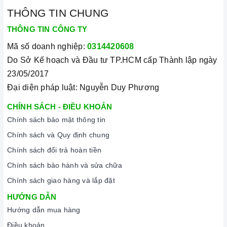
Có
qua ống thoát
THÔNG TIN CHUNG
THÔNG TIN CÔNG TY
Bộ lọc mỡ
Nhôm
Mã số doanh nghiệp:
0314420608
Do Sở Kế hoạch và Đầu tư TP.HCM cấp Thành lập ngày
Đèn chiếu sáng
LED
23/05/2017
Đại diện pháp luật: Nguyễn Duy Phương
Phím điều khiển
Phím cơ
CHÍNH SÁCH - ĐIỀU KHOẢN
Chính sách bảo mật thông tin
Độ ồn tối đa
52-60 dB
Chính sách và Quy định chung
Chính sách đổi trả hoàn tiền
Kích thước sản phẩm
900 mm
Chính sách bảo hành và sửa chữa
Chính sách giao hàng và lắp đặt
Kích thước đường thoát
Ống thoát 150mm
HƯỚNG DẪN
Hướng dẫn mua hàng
Điện nguồn
220V - 240V AC/50 - 60Hz
Điều khoản