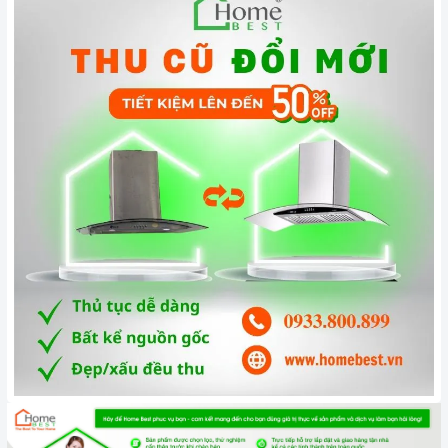
Độ ồn tối đa của máy ở mức thấp rất êm không ảnh hưởng
đến sinh hoạt gia đình bạn. Tổng điện năng tiêu thu điện của
máy khiến bạn phải ngạc nhiên vì 6 đến 7 tiếng đồng hồ hoạt
động của máy mới hết có 1 số điện của bạn.
2. Một số lưu ý khi sử dụng sản phẩm
Đối với những chiếc máy hút mùi sử dụng than hoạt tính, bạn
nên thay than từ 6 tháng đến 1 năm một lần để đảm bảo hiệu
quả khử mùi.
Luôn lau chùi máy bằng giẻ mềm, có chất tẩy rửa.
Không sử dụng máy khi nguồn điện chập chờn.
Để tránh gây hại đến động cơ bên trong máy bạn không nên
để nước hoặc vật cứng lọt vào trong máy.
Đặc biệt để tiết kiệm điện và tăng tuổi thọ cho máy hơn hết
bạn nên sử dụng đúng tốc độ của máy, không nên lạm dụng
tốc độ cao nhất tức đối với những món ăn không chứa dầu
mỡ như các món luộc bạn chỉ cần để máy ở mức công suất
thấp, với những món chứa nhiều dầu mỡ như: chiên, xào,