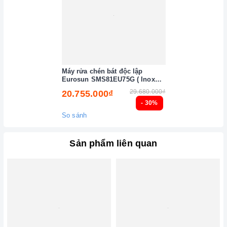
Máy rửa chén bát độc lập
Eurosun SMS81EU75G ( Inox
BLACK ) Serial 7
29.680.000₫
20.755.000₫
- 30%
So sánh
Sản phẩm liên quan