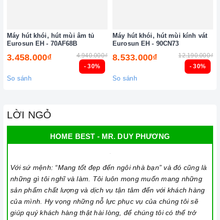
Máy hút khói, hút mùi âm tủ
Máy hút khói, hút mùi kính vát
Eurosun EH - 70AF68B
Eurosun EH - 90CN73
4.940.000₫
12.190.000₫
3.458.000₫
8.533.000₫
- 30%
- 30%
So sánh
So sánh
LỜI NGỎ
HOME BEST - MR. DUY PHƯƠNG
Với sứ mệnh: “Mang tốt đẹp đến ngôi nhà bạn” và đó cũng là
những gì tôi nghĩ và làm. Tôi luôn mong muốn mang những
sản phẩm chất lượng và dịch vụ tận tâm đến với khách hàng
của mình. Hy vọng những nỗ lực phục vụ của chúng tôi sẽ
giúp quý khách hàng thật hài lòng, để chúng tôi có thể trở