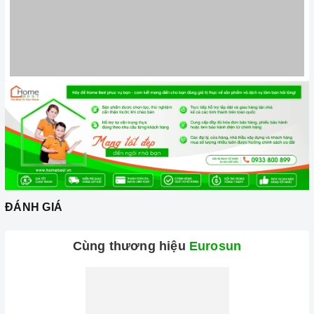
phẩm.
Đến với
Home Best
, chúng tôi tự hào cung cấp đến khách
hàng đa dạng các dòng
máy hút khói EUROSUN
nổi tiếng,
cam kết về chất lượng và nguồn gốc sản phẩm chính hãng.
Chúng tôi tự tin mang đến cho quý khách hàng dịch vụ chăm
ĐÁNH GIÁ
sóc khách hàng tận tâm và chính sách bảo hành, hậu mãi
chuyên nghiệp nhất.
Cùng thương hiệu
Eurosun
Xem thêm tại đây:
Home Best Care - Trung tâm bảo trì, sửa
chữa thiết bị nhà bếp cao cấp