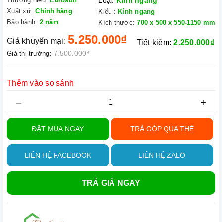
Thương hiệu:
Eurosun
Loại:
Kính ngang
Xuất xứ:
Chính hãng
Kiểu :
Kính ngang
Bảo hành:
2 năm
Kích thước:
700 x 500 x 550-1150 mm
5.250.000₫
Giá khuyến mại:
Tiết kiệm:
2.250.000₫
7.500.000₫
Giá thị trường:
Thêm vào so sánh
–
+
ĐẶT MUA NGAY
TRẢ GÓP QUA THẺ
LIÊN HỆ FACEBOOK
LIÊN HỆ ZALO
TRẢ GIÁ NGAY