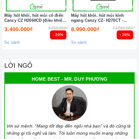
Máy hút khói, hút mùi cổ điển
Máy hút khói, hút mùi kính
Canzy CZ H2060CD (điều khiển
ngang Canzy CZ- H270CT -
cảm biến vẫy tay)
H271CT (điều khiển cảm ứng
4.250.000₫
13.980.000₫
3.400.000₫
8.990.000₫
vẫy tay)
- 20%
- 36%
So sánh
So sánh
LỜI NGỎ
HOME BEST - MR. DUY PHƯƠNG
Với sứ mệnh: “Mang tốt đẹp đến ngôi nhà bạn” và đó cũng là
những gì tôi nghĩ và làm. Tôi luôn mong muốn mang những