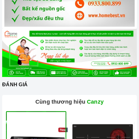
và không gặp bất kỳ khó khăn nào trong quá trình sử dụng
sản phẩm.
Vận chuyển lắp đặt nhanh chóng:
Đội ngũ tư vấn viên,
nhân viên và kỹ thuật viên chuyên nghiệp, tận tâm sẽ đồng
hành cùng quý khách trong quá trình mua sắm và sử dụng
sản phẩm.
ĐÁNH GIÁ
Đến với Home Best, chúng tôi tự hào cung cấp đến khách hàng
Cùng thương hiệu
Canzy
đa dạng các dòng
máy hút khói CANZY
nổi tiếng, cam kết về
chất lượng và nguồn gốc sản phẩm chính hãng. Chúng tôi tự
tin mang đến cho quý khách hàng dịch vụ chăm sóc khách
hàng tận tâm và chính sách bảo hành, hậu mãi chuyên nghiệp