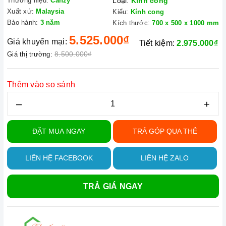
Thương hiệu:
Canzy
Loại:
Kính cong
Xuất xứ:
Malaysia
Kiểu:
Kính cong
Bảo hành:
3 năm
Kích thước:
700 x 500 x 1000 mm
5.525.000₫
Giá khuyến mại:
Tiết kiệm:
2.975.000₫
8.500.000₫
Giá thị trường:
Thêm vào so sánh
–
+
ĐẶT MUA NGAY
TRẢ GÓP QUA THẺ
LIÊN HỆ FACEBOOK
LIÊN HỆ ZALO
TRẢ GIÁ NGAY