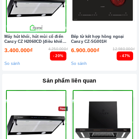
nhất.
Xem thêm tại đây:
Home Best Care - Trung tâm bảo trì, sửa
chữa thiết bị nhà bếp cao cấp
Máy hút khói, hút mùi cổ điển
Bếp từ kết hợp hồng ngoại
Canzy CZ H2060CD (điều khiển
Canzy CZ-SG001H
cảm biến vẫy tay)
4.250.000₫
12.980.000₫
3.400.000₫
6.900.000₫
- 20%
- 47%
So sánh
So sánh
Sản phẩm liên quan