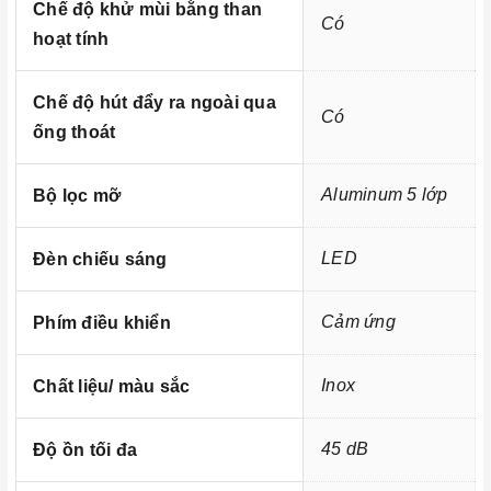
Chế độ khử mùi bằng than
đình hiện nay, nhất là trong cuộc sống đầy năng động và
Có
hoạt tính
luôn bận rộn đối với những người nội trợ vừa phải làm
nhiều công việc lại còn chăm sóc cho bữa ăn của gia
đình mình.
Chế độ hút đẩy ra ngoài qua
Có
ống thoát
Aluminum 5 lớp
Bộ lọc mỡ
LED
Đèn chiếu sáng
Cảm ứng
Phím điều khiển
Inox
Chất liệu/ màu sắc
45 dB
Độ ồn tối đa