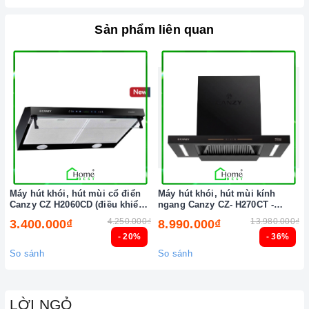
Sản phẩm liên quan
Máy hút khói, hút mùi cổ điển
Máy hút khói, hút mùi kính
Canzy CZ H2060CD (điều khiển
ngang Canzy CZ- H270CT -
cảm biến vẫy tay)
H271CT (điều khiển cảm ứng
4.250.000₫
13.980.000₫
3.400.000₫
8.990.000₫
vẫy tay)
- 20%
- 36%
So sánh
So sánh
LỜI NGỎ