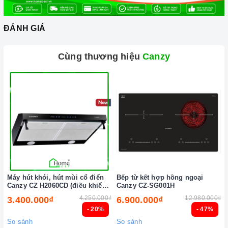
ĐÁNH GIÁ
Cùng thương hiệu
Canzy
Máy hút khói, hút mùi cổ điển
Bếp từ kết hợp hồng ngoại
Canzy CZ H2060CD (điều khiển
Canzy CZ-SG001H
cảm biến vẫy tay)
4.250.000₫
12.980.000₫
3.400.000₫
6.900.000₫
- 20%
- 47%
So sánh
So sánh