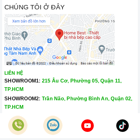
CHÚNG TÔI Ở ĐÂY
LIÊN HỆ
SHOWROOM1:
215 Âu Cơ, Phường 05, Quận 11,
TP.HCM
SHOWROOM2:
Trần Não, Phường Bình An, Quận 02,
TP.HCM
Hotline:
028.66.79.8989
Khiếu nại:
0933.800.899