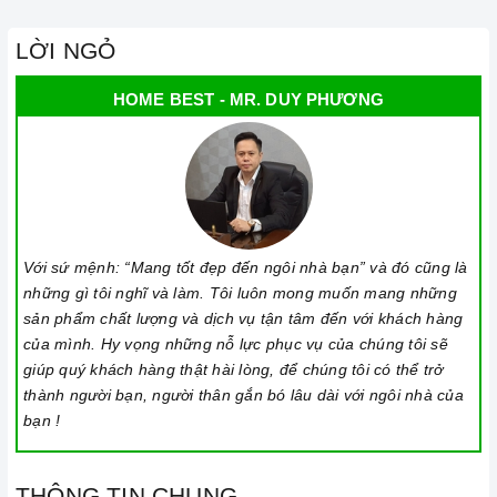
sản phẩm.
LỜI NGỎ
HOME BEST - MR. DUY PHƯƠNG
Đến với Home Best, chúng tôi tự hào cung cấp đến khách hàng
Với sứ mệnh: “Mang tốt đẹp đến ngôi nhà bạn” và đó cũng là
đa dạng các dòng máy hút khói Teka nổi tiếng, cam kết về chất
những gì tôi nghĩ và làm. Tôi luôn mong muốn mang những
lượng và nguồn gốc sản phẩm chính hãng. Chúng tôi tự tin
sản phẩm chất lượng và dịch vụ tận tâm đến với khách hàng
mang đến cho quý khách hàng dịch vụ chăm sóc khách hàng
của mình. Hy vọng những nỗ lực phục vụ của chúng tôi sẽ
tận tâm và chính sách bảo hành, hậu mãi chuyên nghiệp nhất.
giúp quý khách hàng thật hài lòng, để chúng tôi có thể trở
thành người bạn, người thân gắn bó lâu dài với ngôi nhà của
Xem thêm tại đây:
Home Best Care - Trung tâm bảo trì, sửa
bạn !
chữa thiết bị nhà bếp cao cấp
THÔNG SỐ KỸ THUẬT
THÔNG TIN CHUNG