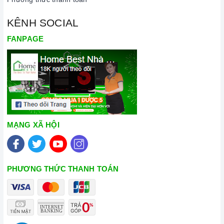
Chế độ hút đẩy ra ngoài
Có
qua ống thoát
KÊNH SOCIAL
FANPAGE
Bộ lọc mỡ
Nhôm
Đèn chiếu sáng
Halogen 2 x 40W
Phím điều khiển
Phím cơ
MẠNG XÃ HỘI
Độ ồn tối đa
65 dB
Kích thước sản phẩm
700 mm
PHƯƠNG THỨC THANH TOÁN
Kích thước đường thoát
Ống thoát 120mm
Điện nguồn
220V - 240V AC/50 - 60Hz