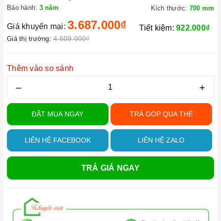
Bảo hành:
3 năm
Kích thước:
700 mm
3.687.000₫
Giá khuyến mại:
Tiết kiệm:
922.000₫
4.609.000₫
Giá thị trường:
Thêm vào so sánh
–
+
ĐẶT MUA NGAY
TRẢ GÓP QUA THẺ
LIÊN HỆ FACEBOOK
LIÊN HỆ ZALO
TRẢ GIÁ NGAY