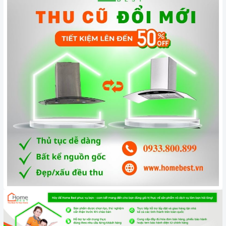
Công nghệ hiện đại
Động cơ, công suất hút mạnh mẽ lên đến 400m3/h
Máy hút mùi hoạt động dựa trên nguyên tắc của quạt thông
gió kết hợp với các màng lọc. Máy thường bao gồm các bộ
phận cơ bản như: lớp toa inox bên ngoài, hệ thống dẫn khí,
lưới lọc, quạt hút, đèn chiếu sáng, bảng điều khiển tốc độ
hút.
Hệ thống đèn chiếu sáng Halogen 2 x 40W có tác dụng chiếu
sáng và làm cho công việc nấu ăn thêm thuận lợi.
Chức năng an toàn
Máy sử dụng phương pháp hút mùi trực tiếp tức mùi được
đẩy ra ngoài theo đường ống thoát
D120
. Đồng thời chức
năng khử mùi bằng than hoạt tính sẽ giúp cho không khí
trong phòng bếp luôn sạch sẽ. Cách thức này sẽ giúp máy có
hiệu quả tới 100% và mùi sẽ được đẩy hoàn toàn ra ngoài
trời.