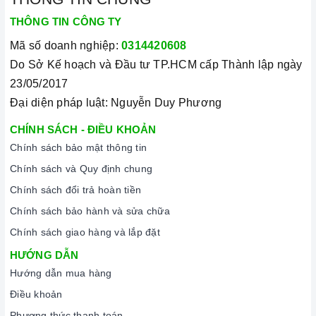
Mã sản phẩm
TLR2 72 SS
THÔNG TIN CÔNG TY
Mã số doanh nghiệp:
0314420608
Xuất xứ
Chính hãng
Do Sở Kế hoạch và Đầu tư TP.HCM cấp Thành lập ngày
23/05/2017
Loại sản phẩm
Máy hút mùi âm tủ
Đại diện pháp luật: Nguyễn Duy Phương
CHÍNH SÁCH - ĐIỀU KHOẢN
Chất liệu
Thép ko gỉ
Chính sách bảo mật thông tin
Chính sách và Quy định chung
Bảo hành
3 năm
Chính sách đổi trả hoàn tiền
Chính sách bảo hành và sửa chữa
Công suất hút
400 m3/h
Chính sách giao hàng và lắp đặt
HƯỚNG DẪN
Chế độ khử mùi bằng
Có
Hướng dẫn mua hàng
than hoạt tính
Điều khoản
Phương thức thanh toán