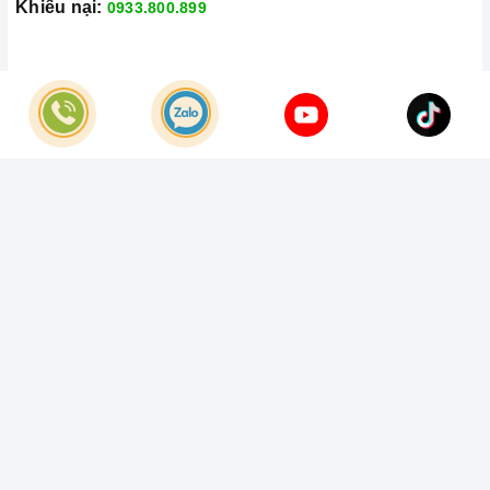
Khiếu nại:
0933.800.899
© Bản quyền thuộc về
Công Ty TNHH Home Best Việt Nam
Cung cấp bởi
Sapo