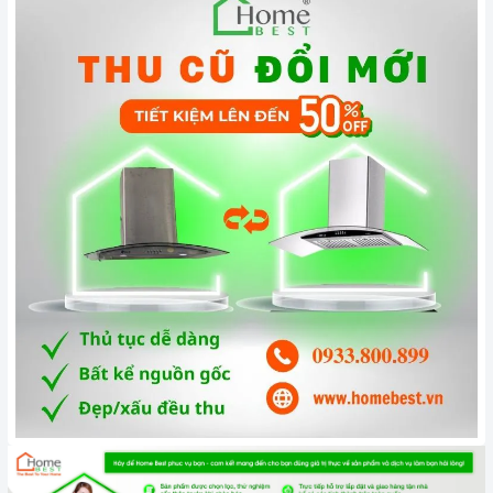
Động cơ, công suất hút mạnh mẽ lên đến 385m3/h
Máy hút mùi hoạt động dựa trên nguyên tắc của quạt thông
gió kết hợp với các màng lọc. Máy thường bao gồm các bộ
phận cơ bản như: lớp toa inox bên ngoài, hệ thống dẫn khí,
lưới lọc, quạt hút, đèn chiếu sáng, bảng điều khiển tốc độ
hút.
Hệ thống đèn chiếu sáng LED có tác dụng chiếu sáng và làm
cho công việc nấu ăn thêm thuận lợi.
Chức năng an toàn
Máy sử dụng phương pháp hút mùi trực tiếp tức mùi được
đẩy ra ngoài theo đường ống thoát
D120
. Đồng thời chức
năng khử mùi bằng than hoạt tính sẽ giúp cho không khí
trong phòng bếp luôn sạch sẽ. Cách thức này sẽ giúp máy có
hiệu quả tới 100% và mùi sẽ được đẩy hoàn toàn ra ngoài
trời.
Độ ồn tối đa của máy ở mức thấp rất êm không ảnh hưởng