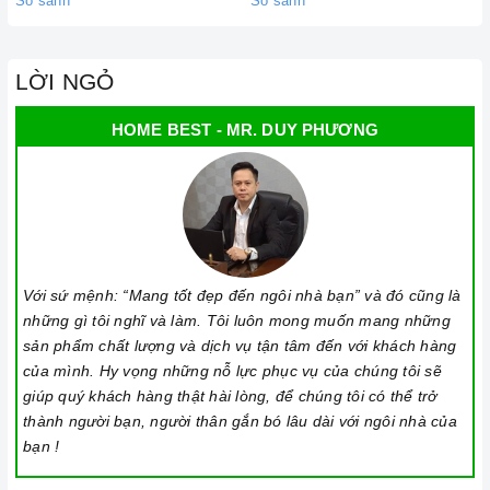
So sánh
So sánh
sản phẩm.
LỜI NGỎ
HOME BEST - MR. DUY PHƯƠNG
Đến với Home Best, chúng tôi tự hào cung cấp đến khách hàng
đa dạng các dòng máy hút khói Teka nổi tiếng, cam kết về chất
lượng và nguồn gốc sản phẩm chính hãng. Chúng tôi tự tin
Với sứ mệnh: “Mang tốt đẹp đến ngôi nhà bạn” và đó cũng là
mang đến cho quý khách hàng dịch vụ chăm sóc khách hàng
những gì tôi nghĩ và làm. Tôi luôn mong muốn mang những
tận tâm và chính sách bảo hành, hậu mãi chuyên nghiệp nhất.
sản phẩm chất lượng và dịch vụ tận tâm đến với khách hàng
Xem thêm tại đây:
Home Best Care - Trung tâm bảo trì, sửa
của mình. Hy vọng những nỗ lực phục vụ của chúng tôi sẽ
giúp quý khách hàng thật hài lòng, để chúng tôi có thể trở
chữa thiết bị nhà bếp cao cấp
thành người bạn, người thân gắn bó lâu dài với ngôi nhà của
THÔNG SỐ KỸ THUẬT
bạn !