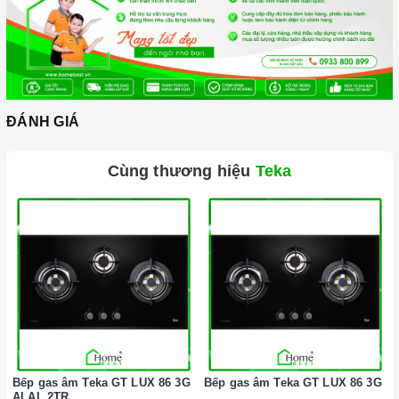
đến sinh hoạt gia đình bạn. Tổng điện năng tiêu thu điện của
máy khiến bạn phải ngạc nhiên vì 6 đến 7 tiếng đồng hồ hoạt
động của máy mới hết có 1 số điện của bạn.
2. Một số lưu ý khi sử dụng sản phẩm
ĐÁNH GIÁ
Đối với những chiếc máy hút mùi sử dụng than hoạt tính, bạn
nên thay than từ 6 tháng đến 1 năm một lần để đảm bảo hiệu
Cùng thương hiệu
Teka
quả khử mùi.
Luôn lau chùi máy bằng giẻ mềm, có chất tẩy rửa.
Không sử dụng máy khi nguồn điện chập chờn.
Để tránh gây hại đến động cơ bên trong máy bạn không nên
để nước hoặc vật cứng lọt vào trong máy.
Đặc biệt để tiết kiệm điện và tăng tuổi thọ cho máy hơn hết
bạn nên sử dụng đúng tốc độ của máy, không nên lạm dụng
tốc độ cao nhất tức đối với những món ăn không chứa dầu
mỡ như các món luộc bạn chỉ cần để máy ở mức công suất
Bếp gas âm Teka GT LUX 86 3G
Bếp gas âm Teka GT LUX 86 3G
thấp, với những món chứa nhiều dầu mỡ như: chiên, xào,
AI AL 2TR