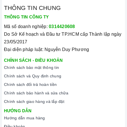
Mã sản phẩm
CNL 6400 Black
THÔNG TIN CHUNG
THÔNG TIN CÔNG TY
Xuất xứ
Bồ Đào Nha
Mã số doanh nghiệp:
0314420608
Loại sản phẩm
Máy hút mùi âm tủ
Do Sở Kế hoạch và Đầu tư TP.HCM cấp Thành lập ngày
23/05/2017
Đại diện pháp luật: Nguyễn Duy Phương
Chất liệu
Inox
CHÍNH SÁCH - ĐIỀU KHOẢN
Bảo hành
3 năm
Chính sách bảo mật thông tin
Chính sách và Quy định chung
Công suất hút
385 m3/h
Chính sách đổi trả hoàn tiền
Chính sách bảo hành và sửa chữa
Chế độ khử mùi bằng
Chính sách giao hàng và lắp đặt
Có
than hoạt tính
HƯỚNG DẪN
Hướng dẫn mua hàng
Chế độ hút đẩy ra ngoài
Điều khoản
Có