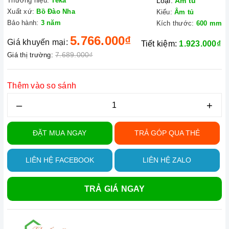
Thương hiệu:
Teka
Loại:
Âm tủ
Xuất xứ:
Bồ Đào Nha
Kiểu:
Âm tủ
Bảo hành:
3 năm
Kích thước:
600 mm
5.766.000₫
Giá khuyến mại:
Tiết kiệm:
1.923.000₫
7.689.000₫
Giá thị trường:
Thêm vào so sánh
–
+
ĐẶT MUA NGAY
TRẢ GÓP QUA THẺ
LIÊN HỆ FACEBOOK
LIÊN HỆ ZALO
TRẢ GIÁ NGAY