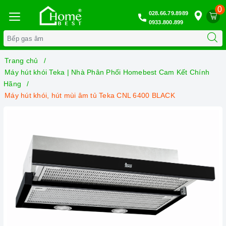
0
028.66.79.8989
0933.800.899
Trang chủ
Máy hút khói Teka | Nhà Phân Phối Homebest Cam Kết Chính
Hãng
Máy hút khói, hút mùi âm tủ Teka CNL 6400 BLACK