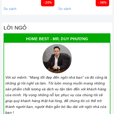
- 20%
- 36%
rõ ràng.
So sánh
So sánh
Chế độ hỗ trợ bảo hành linh hoạt:
Hướng dẫn sử dụng,
lắp đặt, chế độ bảo hành chính hãng, hậu mãi chuyên
nghiệp, đảm bảo rằng quý khách sẽ có trải nghiệm tuyệt vời
LỜI NGỎ
và không gặp bất kỳ khó khăn nào trong quá trình sử dụng
sản phẩm.
HOME BEST - MR. DUY PHƯƠNG
Vận chuyển lắp đặt nhanh chóng:
Đội ngũ tư vấn viên,
nhân viên và kỹ thuật viên chuyên nghiệp, tận tâm sẽ đồng
hành cùng quý khách trong quá trình mua sắm và sử dụng
sản phẩm.
Với sứ mệnh: “Mang tốt đẹp đến ngôi nhà bạn” và đó cũng là
những gì tôi nghĩ và làm. Tôi luôn mong muốn mang những
sản phẩm chất lượng và dịch vụ tận tâm đến với khách hàng
của mình. Hy vọng những nỗ lực phục vụ của chúng tôi sẽ
giúp quý khách hàng thật hài lòng, để chúng tôi có thể trở
thành người bạn, người thân gắn bó lâu dài với ngôi nhà của
bạn !
Đến với Home Best, chúng tôi tự hào cung cấp đến khách hàng