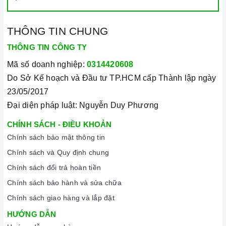
đa dạng các dòng
máy hút khói CANZY
nổi tiếng, cam kết về
chất lượng và nguồn gốc sản phẩm chính hãng. Chúng tôi tự
THÔNG TIN CHUNG
tin mang đến cho quý khách hàng dịch vụ chăm sóc khách
THÔNG TIN CÔNG TY
hàng tận tâm và chính sách bảo hành, hậu mãi chuyên nghiệp
Mã số doanh nghiệp:
0314420608
nhất.
Do Sở Kế hoạch và Đầu tư TP.HCM cấp Thành lập ngày
Xem thêm tại đây:
Home Best Care - Trung tâm bảo trì, sửa
23/05/2017
chữa thiết bị nhà bếp cao cấp
Đại diện pháp luật: Nguyễn Duy Phương
THÔNG SỐ KỸ THUẬT
CHÍNH SÁCH - ĐIỀU KHOẢN
Chính sách bảo mật thông tin
Mã sản phẩm
CZ 60I50
Chính sách và Quy định chung
Chính sách đổi trả hoàn tiền
Xuất xứ
Chính hãng
Chính sách bảo hành và sửa chữa
Chính sách giao hàng và lắp đặt
Loại sản phẩm
Máy hút mùi cổ điển
HƯỚNG DẪN