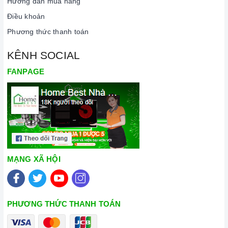
Hướng dẫn mua hàng
Inox
Chất liệu/ màu sắc
Điều khoản
Phương thức thanh toán
Bảo hành
3 năm
KÊNH SOCIAL
Số động cơ
Turbin đôi
FANPAGE
Công suất
700m3/h
Chế độ khử mùi bằng
Có
than hoạt tính
MẠNG XÃ HỘI
Chế độ hút đẩy ra ngoài
Có
qua ống thoát
PHƯƠNG THỨC THANH TOÁN
Lưới lọc mỡ
Nhôm