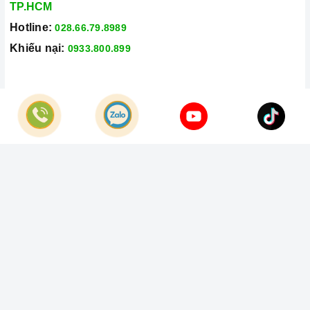
TP.HCM
Hotline:
028.66.79.8989
Khiếu nại:
0933.800.899
© Bản quyền thuộc về
Công Ty TNHH Home Best Việt Nam
Cung cấp bởi
Sapo