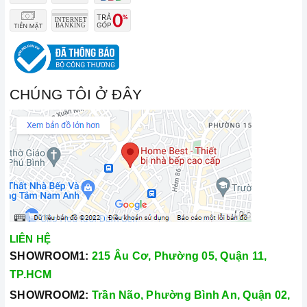
Đèn chiếu sáng
LED
Phím điều khiển
Cảm ứng, cảm biến vẫy tay
CHÚNG TÔI Ở ĐÂY
Độ ồn tối đa
48dB
Kích thước sản phẩm
600/700 mm
Kích thước đường thoát
Ống thoát D120
Điện nguồn
220V - 240V AC/50 - 60Hz
LIÊN HỆ
SHOWROOM1:
215 Âu Cơ, Phường 05, Quận 11,
TP.HCM
SHOWROOM2:
Trần Não, Phường Bình An, Quận 02,