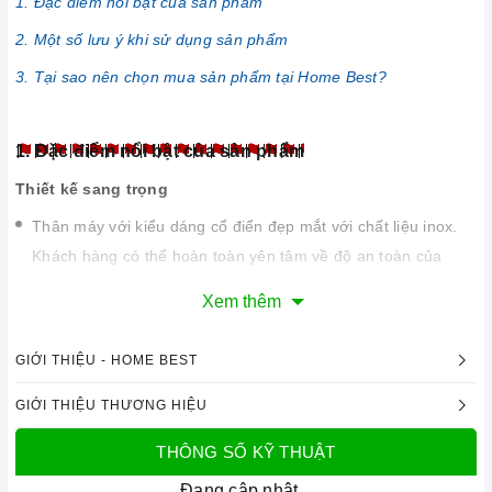
1. Đặc điểm nổi bật của sản phẩm
2. Một số lưu ý khi sử dụng sản phẩm
3. Tại sao nên chọn mua sản phẩm tại Home Best?
1. Đặc điểm nổi bật của sản phẩm
Thiết kế sang trọng
Thân máy với kiểu dáng cổ điển đẹp mắt với chất liệu inox.
Khách hàng có thể hoàn toàn yên tâm về độ an toàn của
máy.
Xem thêm
Với kích thước lớn, máy có thể kết hợp với rất nhiều kiểu bếp
vì hầu hết các bếp đều có kích thước tương xứng. Máy phù
GIỚI THIỆU - HOME BEST
hợp với những không gian rộng rãi sẽ tăng thêm vẻ sang
GIỚI THIỆU THƯƠNG HIỆU
trọng cho gian bếp của bạn.
THÔNG SỐ KỸ THUẬT
Đang cập nhật...