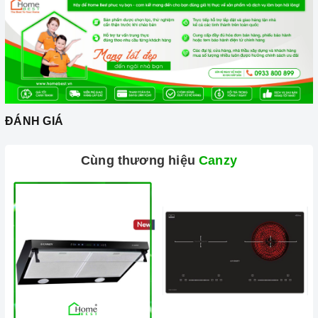
cho công việc nấu ăn thêm thuận lợi.
Chức năng an toàn
Máy sử dụng phương pháp hút mùi trực tiếp tức mùi được
đẩy ra ngoài theo đường ống thoát
D120
. Đồng thời chức
năng khử mùi bằng than hoạt tính sẽ giúp cho không khí
trong phòng bếp luôn sạch sẽ. Cách thức này sẽ giúp máy có
ĐÁNH GIÁ
hiệu quả tới 100% và mùi sẽ được đẩy hoàn toàn ra ngoài
trời.
Cùng thương hiệu
Canzy
Độ ồn tối đa của máy ở mức thấp rất êm không ảnh hưởng
đến sinh hoạt gia đình bạn. Tổng điện năng tiêu thu điện của
máy khiến bạn phải ngạc nhiên vì 6 đến 7 tiếng đồng hồ hoạt
động của máy mới hết có 1 số điện của bạn.
2. Một số lưu ý khi sử dụng sản phẩm
Đối với những chiếc
máy hút mùi
sử dụng than hoạt tính,
bạn nên thay than từ 6 tháng đến 1 năm một lần để đảm bảo
hiệu quả khử mùi.