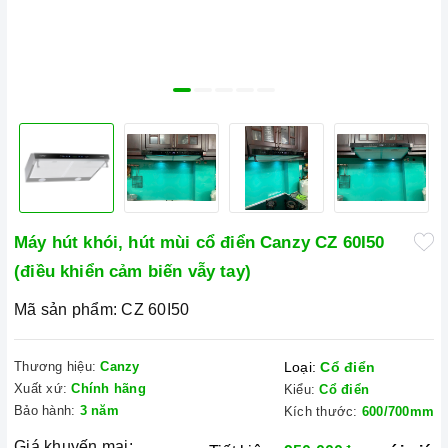
Máy hút khói, hút mùi cổ điển Canzy CZ 60I50
(điều khiển cảm biến vẫy tay)
Mã sản phẩm:
CZ 60I50
Thương hiệu:
Canzy
Loại:
Cổ điển
Xuất xứ:
Chính hãng
Kiểu:
Cổ điển
Bảo hành:
3 năm
Kích thước:
600/700mm
Giá khuyến mại: