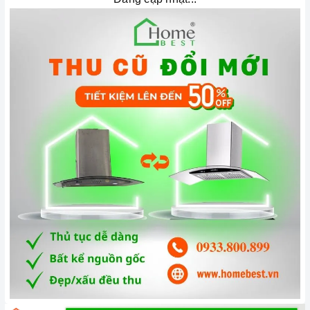
Công nghệ hiện đại
Công suất hút khỏe, Turbin đôi
Máy hút mùi
hoạt động dựa trên nguyên tắc của quạt thông
gió kết hợp với các màng lọc. Máy thường bao gồm các bộ
phận cơ bản như: lớp toa inox bên ngoài, hệ thống dẫn khí,
lưới lọc, quạt hút, đèn chiếu sáng, bảng điều khiển tốc độ
hút.
Hệ thống đèn chiếu sáng LED có tác dụng chiếu sáng và làm