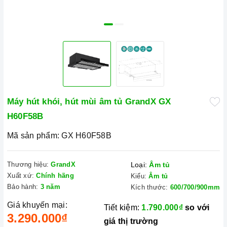
Máy hút khói, hút mùi âm tủ GrandX GX
H60F58B
Mã sản phẩm:
GX H60F58B
Thương hiệu:
GrandX
Loại:
Âm tủ
Xuất xứ:
Chính hãng
Kiểu:
Âm tủ
Bảo hành:
3 năm
Kích thước:
600/700/900mm
Giá khuyến mại:
Tiết kiệm:
1.790.000₫
so với
3.290.000₫
giá thị trường