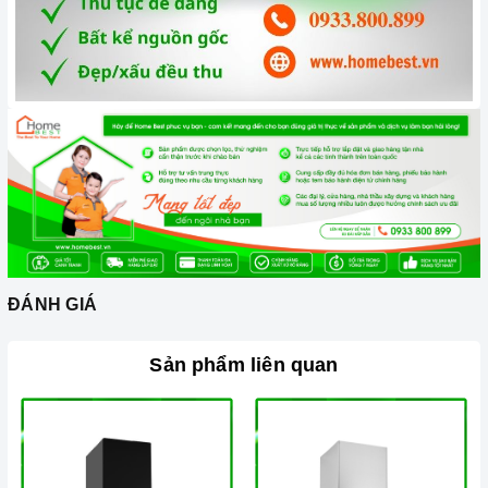
sản phẩm.
Vận chuyển lắp đặt nhanh chóng:
Đội ngũ tư vấn viên,
nhân viên và kỹ thuật viên chuyên nghiệp, tận tâm sẽ đồng
hành cùng quý khách trong quá trình mua sắm và sử dụng
sản phẩm.
ĐÁNH GIÁ
Đến với Home Best, chúng tôi tự hào cung cấp đến khách hàng
Sản phẩm liên quan
đa dạng các dòng
máy hút khói GRANDX
nổi tiếng, cam kết
về chất lượng và nguồn gốc sản phẩm chính hãng. Chúng tôi tự
tin mang đến cho quý khách hàng dịch vụ chăm sóc khách
hàng tận tâm và chính sách bảo hành, hậu mãi chuyên nghiệp