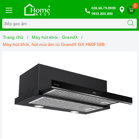
0
028.66.79.8989
0933.800.899
Trang chủ
Máy hút khói - GrandX
Máy hút khói, hút mùi âm tủ GrandX GX H60F58B