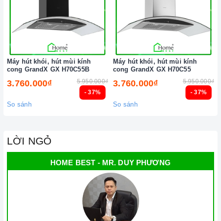
nhất.
Xem thêm tại đây:
Home Best Care - Trung tâm bảo trì, sửa
chữa thiết bị nhà bếp cao cấp
Máy hút khói, hút mùi kính
Máy hút khói, hút mùi kính
cong GrandX GX H70C55B
cong GrandX GX H70C55
5.950.000₫
5.950.000₫
3.760.000₫
3.760.000₫
- 37%
- 37%
So sánh
So sánh
LỜI NGỎ
HOME BEST - MR. DUY PHƯƠNG