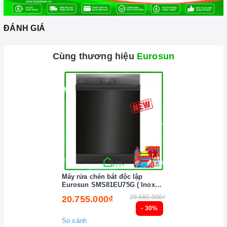
không gian, màn hình điều khiển kỹ thuật số
Digital
dễ
dàng sử dụng, đầy đủ ký tự và biểu tượng khởi động,
ĐÁNH GIÁ
dừng lại, tắt, mở, nhiệt độ, chế độ hỗ trợ món ăn tự động
cài đặt nhiệt độ, kiểu nướng và thời gian nấu từng món
Cùng thương hiệu
Eurosun
ăn, chế độ làm sạch tự động
Self – Clean Function
.
Với những ưu điểm nổi bật như trên thì
LÒ NƯỚNG
TÍCH HỢP LÒ HẤP, LÒ VI SÓNG OMS36EG
xứng đáng
là một trong những người bạn đồng hành thân thiết nhất
của người nội trợ, là vật dụng không thể trong gian bếp
của mỗi gia đình hiện nay, nhất là trong cuộc sống đầy
năng động và luôn bận rộn đối với những người nội trợ
vừa phải làm nhiều công việc lại còn chăm sóc cho bữa
ăn của gia đình mình.
Máy rửa chén bát độc lập
Eurosun SMS81EU75G ( Inox
BLACK ) Serial 7
29.680.000₫
20.755.000₫
- 30%
So sánh