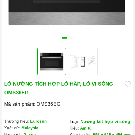
LÒ NƯỚNG TÍCH HỢP LÒ HẤP, LÒ VI SÓNG
OMS36EG
Mã sản phẩm:
OMS36EG
Thương hiệu:
Eurosun
Loại:
Nướng kết hợp vi sóng
Xuất xứ:
Malaysia
Kiểu:
Âm tủ
Bảo hành:
2 năm
Kích thước:
595 x 525 x 454 mm