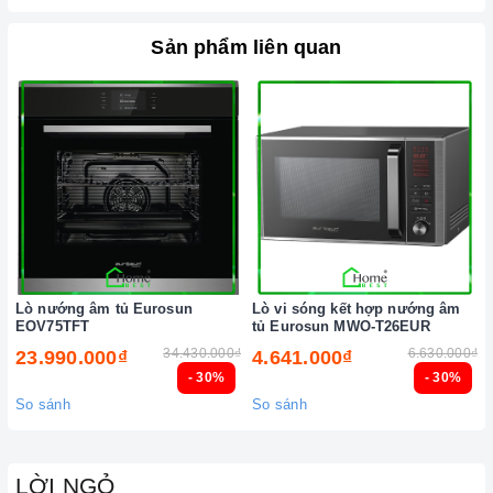
Sản phẩm liên quan
Ảnh minh họa
Lò nướng âm tủ Eurosun
Lò vi sóng kết hợp nướng âm
EOV75TFT
tủ Eurosun MWO-T26EUR
34.430.000₫
6.630.000₫
23.990.000₫
4.641.000₫
- 30%
- 30%
So sánh
So sánh
LỜI NGỎ