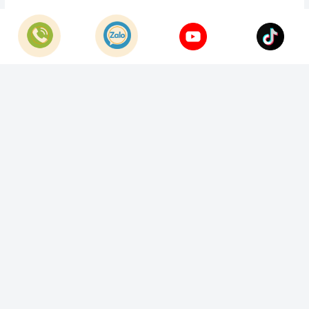
© Bản quyền thuộc về
Công Ty TNHH Home Best Việt Nam
Cung cấp bởi
Sapo