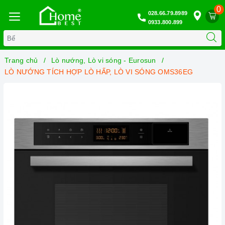
0
028.66.79.8989
0933.800.899
Trang chủ
Lò nướng, Lò vi sóng - Eurosun
LÒ NƯỚNG TÍCH HỢP LÒ HẤP, LÒ VI SÓNG OMS36EG