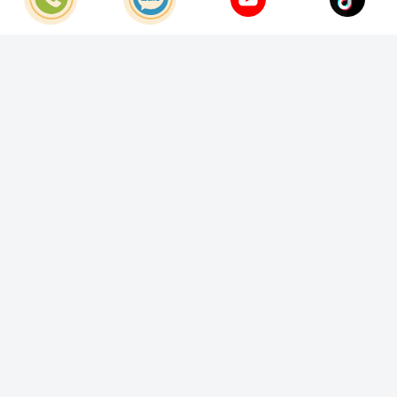
© Bản quyền thuộc về
Công Ty TNHH Home Best Việt Nam
Cung cấp bởi
Sapo