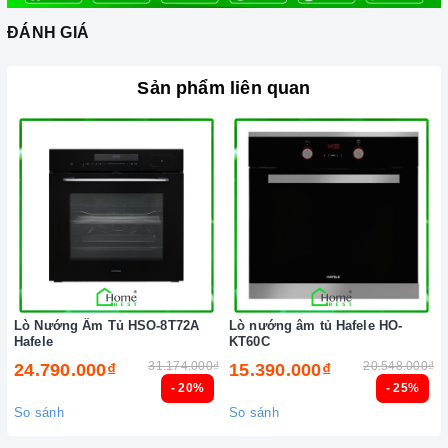
ĐÁNH GIÁ
Sản phẩm liên quan
Lò Nướng Âm Tủ HSO-8T72A
Lò nướng âm tủ Hafele HO-
Hafele
KT60C
31.174.000₫
20.548.000₫
24.790.000₫
15.390.000₫
- 20%
- 25%
So sánh
So sánh