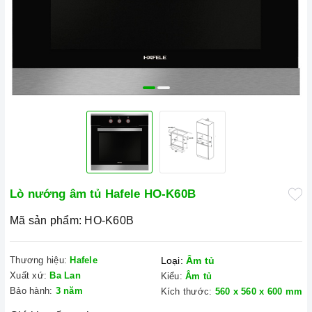
Lò nướng âm tủ Hafele HO-K60B
Mã sản phẩm:
HO-K60B
Thương hiệu:
Hafele
Loại:
Âm tủ
Xuất xứ:
Ba Lan
Kiểu:
Âm tủ
Bảo hành:
3 năm
Kích thước:
560 x 560 x 600 mm