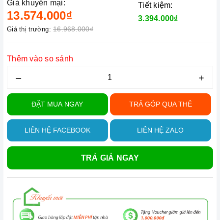
Giá khuyến mại:
Tiết kiệm:
13.574.000₫
3.394.000₫
16.968.000₫
Giá thị trường:
Thêm vào so sánh
–
+
ĐẶT MUA NGAY
TRẢ GÓP QUA THẺ
LIÊN HỆ FACEBOOK
LIÊN HỆ ZALO
TRẢ GIÁ NGAY