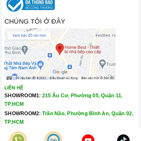
CHÚNG TÔI Ở ĐÂY
LIÊN HỆ
SHOWROOM1:
215 Âu Cơ, Phường 05, Quận 11,
TP.HCM
SHOWROOM2:
Trần Não, Phường Bình An, Quận 02,
TP.HCM
Hotline:
028.66.79.8989
Khiếu nại:
0933.800.899