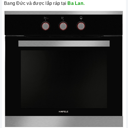
Bang Đức và được lắp ráp tại
Ba Lan.