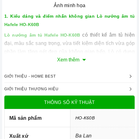
Ảnh minh họa
1. Kiểu dáng và điểm nhấn không gian
Lò nướng âm tủ
Hafele HO-K60B
có thiết kế âm tủ hiện
Lò nướng âm tủ Hafele HO-K60B
đại, màu sắc sang trọng, vừa tiết kiệm diện tích vừa góp
phần làm tăng nét đẹp của không gian bếp. Lò có dung
Xem thêm
tích lên đến 65 lít, thuận tiện cho việc làm bánh, nướng
lượng thực phẩm lớn một cách dễ dàng.
GIỚI THIỆU - HOME BEST
có cửa lò được làm từ
Lò nướng âm tủ Hafele HO-K60B
chất liệu kính 3 lớp có khả năng cách nhiệt cao. Lò hoạt
GIỚI THIỆU THƯƠNG HIỆU
động với kiểu hệ thống đối lưu nhiệt với một quạt phụ
THÔNG SỐ KỸ THUẬT
lớn được thiết kế giúp luồng khí nóng lưu thông đều
khắp lò để giúp cho thức ăn được nướng chín đều hơn
Mã sản phẩm
HO-K60B
và nhanh hơn, giúp thức ăn thêm thơm ngon. Bên cạnh
đó, thiết bị được tích hợp những núm vặn điều khiển
Ba Lan
Xuất xứ
được bố trí hợp lý giúp cho việc vận hành máy trở nên dễ