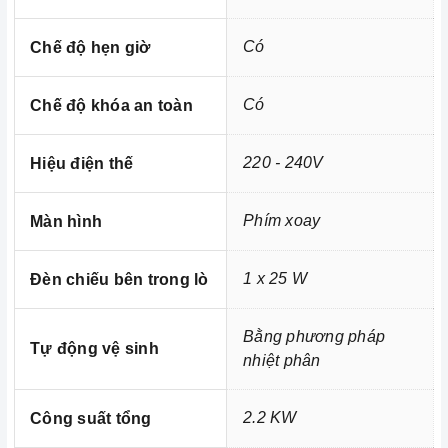
xứng đáng là một trong những người
Hafele HO-K60B
bạn đồng hành thân thiết nhất của người nội trợ, là vật
Có
Chế độ hẹn giờ
dụng không thể trong gian bếp của mỗi gia đình hiện nay,
nhất là trong cuộc sống đầy năng động và luôn bận rộn
Có
Chế độ khóa an toàn
đối với những người nội trợ vừa phải làm nhiều công
việc lại còn chăm sóc cho bữa ăn của gia đình mình.
220 - 240V
Hiệu điện thế
Phím xoay
Màn hình
1 x 25 W
Đèn chiếu bên trong lò
Bằng phương pháp
Tự động vệ sinh
nhiệt phân
2.2 KW
Công suất tổng