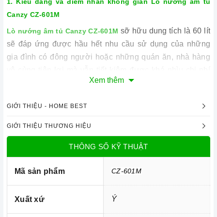
1. Kiểu dáng và điểm nhấn không gian
Lò nướng âm tủ
Canzy CZ-601M
sỡ hữu dung tích là 60 lít
Lò nướng âm tủ Canzy CZ-601M
sẽ đáp ứng được hầu hết nhu cầu sử dụng của những
gia đình có đông người hoặc những quán ăn, nhà hàng
vô cùng tiện lợi mà vẫn tiết kiệm được khá nhìu chi phí
Xem thêm
trong sinh hoạt hằng ngày.
với cửa kính trong suốt
Lò nướng âm tủ Canzy CZ-601M
GIỚI THIỆU - HOME BEST
giúp bạn dễ dàng quan sát được quá trình quay nướng
thục phẩm bên trong, ngoài ra của kính còn có 2 lớp cách
GIỚI THIỆU THƯƠNG HIỆU
nhiệt nhằm đảm bảo an toàn cho người sử dụng. Bên
THÔNG SỐ KỸ THUẬT
cạnh đó,
lò nướng
đa năng được làm từ chất liệu thép
không gỉ vừa đảm bảo an toàn khi không chứa những
Mã sản phẩm
CZ-601M
chất độc hại mà còn dễ dàng vệ sinh lau chùi sau khi sử
dụng.
Ý
Xuất xứ
2. Các chức năng, hệ thống trên
Lò nướng âm tủ Canzy