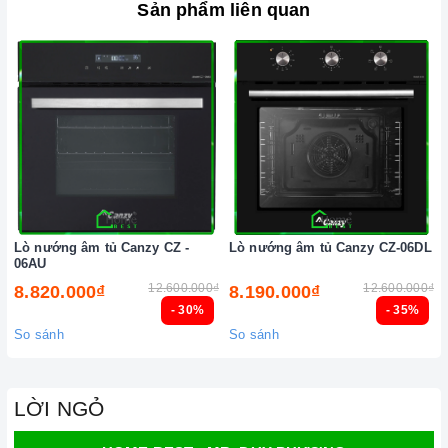
Sản phẩm liên quan
Lò nướng âm tủ Canzy CZ -
Lò nướng âm tủ Canzy CZ-06DL
06AU
12.600.000₫
12.600.000₫
8.820.000₫
8.190.000₫
- 30%
- 35%
So sánh
So sánh
LỜI NGỎ