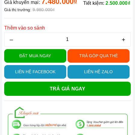
7.480.000₫
Giá khuyến mại:
Tiết kiệm:
2.500.000₫
9.980.000₫
Giá thị trường:
Thêm vào so sánh
–
+
ĐẶT MUA NGAY
TRẢ GÓP QUA THẺ
LIÊN HỆ FACEBOOK
LIÊN HỆ ZALO
TRẢ GIÁ NGAY