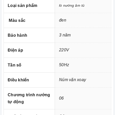
CZ-601M
Loại sản phẩm
lò nướng âm tủ
hoạt động với mức công
Lò nướng âm tủ Canzy CZ-601M
suất vừa phải chỉ
850W
, dùng để nướng lượng thức ăn
đen
Màu sắc
vừa phải, rau hoặc thịt lát mỏng.
Lò nướng
có chức
năng nướng trên và dưới nên rất phù hợp với việc quay
3 năm
Bảo hành
thịt, nướng cá giúp thức ăn giòn bên ngoài nhưng vẫn
giữ được lượng nước bên trong.
220V
Điện áp
có công suất nướng cao
Lò nướng âm tủ Canzy CZ-601M
nhất là
2380W
nên dễ dàng sử dụng để rã đông các món
50Hz
Tần số
ăn đông lạnh và nướng các món ăn như thịt gà, thịt heo
dễ dàng và nhanh chóng.
Lò nướng Canzy CZ
Núm vặn xoay
Điều khiển
601M
với chức năng nướng dưới có quạt hỗ trợ nên rất
phù hợp với việc nướng bánh và nướng nhiều loại thức
Chương trình nướng
ăn cùng lúc mà không bị trộn lẫn mùi.
06
tự động
Với những ưu điểm nổi bật như trên thì
Lò nướng âm tủ
xứng đáng là một trong những người
Canzy CZ-601M