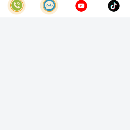
© Bản quyền thuộc về
Công Ty TNHH Home Best Việt Nam
Cung cấp bởi
Sapo