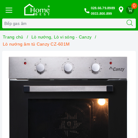
0
028.66.79.8989
0933.800.899
Trang chủ
Lò nướng, Lò vi sóng - Canzy
Lò nướng âm tủ Canzy CZ-601M