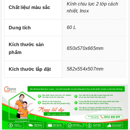
Kính chịu lực 2 lớp cách
Chất liệu/ màu sắc
nhiệt, Inox
60 L
Dung tích
Ảnh minh họa
Kích thước sản
650x570x665mm
phẩm
582x554x507mm
Kích thước lắp đặt