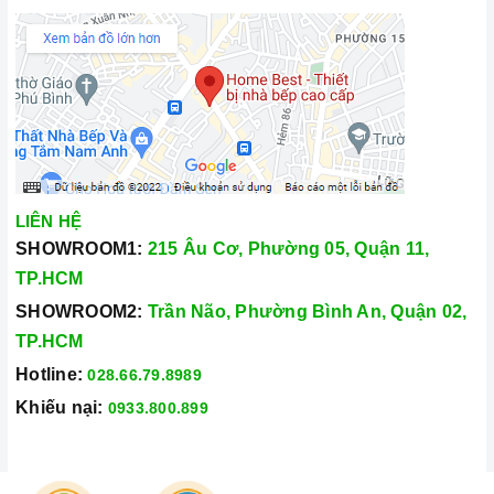
LIÊN HỆ
SHOWROOM1:
215 Âu Cơ, Phường 05, Quận 11,
TP.HCM
SHOWROOM2:
Trần Não, Phường Bình An, Quận 02,
TP.HCM
Hotline:
028.66.79.8989
Khiếu nại:
0933.800.899