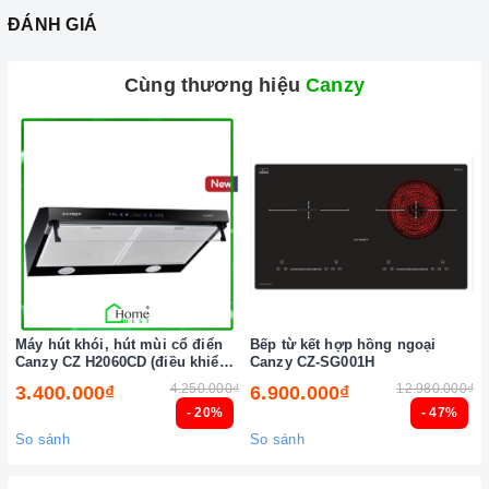
ĐÁNH GIÁ
Cùng thương hiệu
Canzy
Máy hút khói, hút mùi cổ điển
Bếp từ kết hợp hồng ngoại
Canzy CZ H2060CD (điều khiển
Canzy CZ-SG001H
cảm biến vẫy tay)
4.250.000₫
12.980.000₫
3.400.000₫
6.900.000₫
- 20%
- 47%
So sánh
So sánh