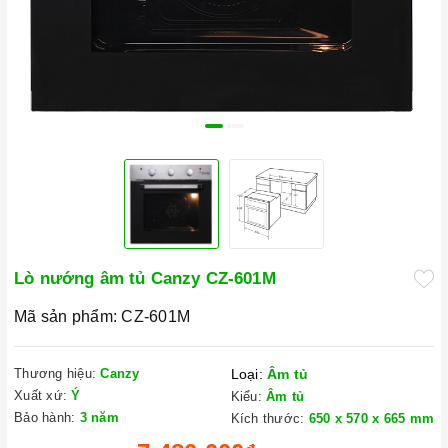
Lò nướng âm tủ Canzy CZ-601M
Mã sản phẩm:
CZ-601M
Thương hiệu:
Canzy
Loại:
Âm tủ
Xuất xứ:
Ý
Kiểu:
Âm tủ
Bảo hành:
3 năm
Kích thước:
650 x 570 x 665 mm