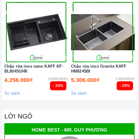
Chậu rửa inox nano KAFF KF-
Chậu rửa inox Granite KAFF
BL8045GHR
HM8245BI
6.080.000₫
7.580.000₫
4.256.000₫
5.306.000₫
- 30%
- 30%
So sánh
So sánh
LỜI NGỎ
HOME BEST - MR. DUY PHƯƠNG