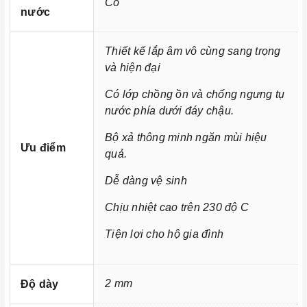
Có
nước
Với những ưu điểm nổi bật như trên thì
Chậu rửa inox
xứng đáng là một trong những người bạn
RS-8350A K-2
đồng hành thân thiết nhất của người nội trợ, là vật dụng
Thiết kế lắp âm vô cùng sang trọng
và hiện đại
không thể trong gian bếp của mỗi gia đình hiện nay, nhất
là trong cuộc sống đầy năng động và luôn bận rộn đối
Có lớp chồng ồn và chống ngưng tụ
với những người nội trợ vừa phải làm nhiều công việc lại
nước phía dưới đáy chậu.
còn chăm sóc cho bữa ăn của gia đình mình.
Bộ xả thông minh ngăn mùi hiệu
Ưu điểm
quả.
Dễ dàng vệ sinh
Chịu nhiệt cao trên 230 độ C
Tiện lợi cho hộ gia đình
2 mm
Độ dày