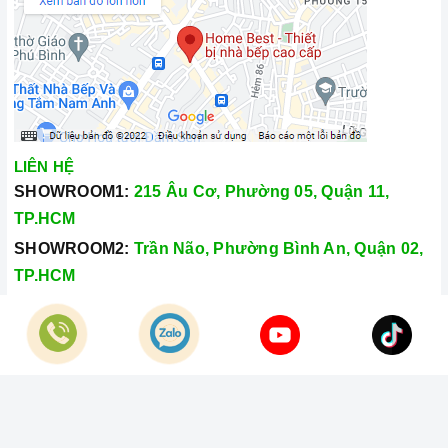
LIÊN HỆ
SHOWROOM1:
215 Âu Cơ, Phường 05, Quận 11,
TP.HCM
SHOWROOM2:
Trần Não, Phường Bình An, Quận 02,
TP.HCM
Hotline:
028.66.79.8989
Khiếu nại:
0933.800.899
© Bản quyền thuộc về
Công Ty TNHH Home Best Việt Nam
Cung cấp bởi
Sapo