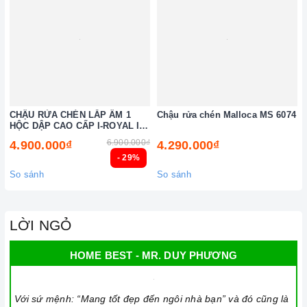
CHẬU RỬA CHÉN LẮP ÂM 1
Chậu rửa chén Malloca MS 6074
HỘC DẬP CAO CẤP I-ROYAL IR-
7545AD 304
6.900.000₫
4.900.000₫
4.290.000₫
- 29%
So sánh
So sánh
LỜI NGỎ
HOME BEST - MR. DUY PHƯƠNG
Với sứ mệnh: “Mang tốt đẹp đến ngôi nhà bạn” và đó cũng là