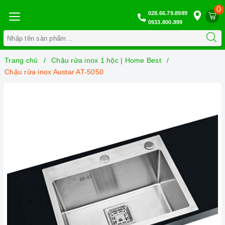
0
028.66.79.8989
0933.800.899
Trang chủ
Chậu rửa inox 1 hộc | Home Best
Chậu rửa inox Austar AT-5050