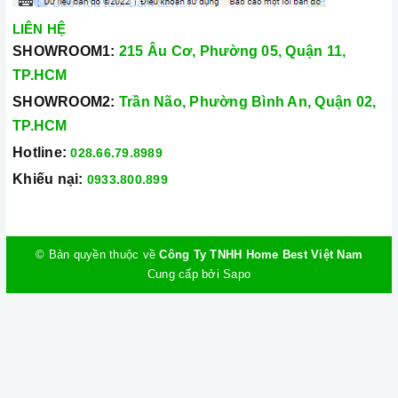
LIÊN HỆ
SHOWROOM1:
215 Âu Cơ, Phường 05, Quận 11,
TP.HCM
SHOWROOM2:
Trần Não, Phường Bình An, Quận 02,
TP.HCM
Hotline:
028.66.79.8989
Khiếu nại:
0933.800.899
© Bản quyền thuộc về
Công Ty TNHH Home Best Việt Nam
Cung cấp bởi
Sapo