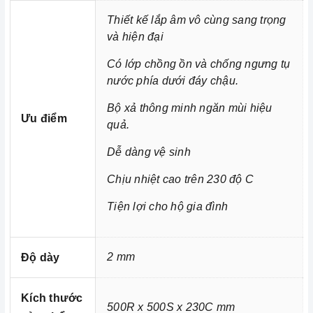
trong cuộc sống đầy năng động và luôn bận rộn đối với
những người nội trợ vừa phải làm nhiều công việc lại
Thiết kế lắp âm vô cùng sang trọng
và hiện đại
còn chăm sóc cho bữa ăn của gia đình mình.
Có lớp chồng ồn và chống ngưng tụ
nước phía dưới đáy chậu.
Bộ xả thông minh ngăn mùi hiệu
Ưu điểm
quả.
Dễ dàng vệ sinh
Chịu nhiệt cao trên 230 độ C
Tiện lợi cho hộ gia đình
2 mm
Độ dày
Kích thước
500R x 500S x 230C mm