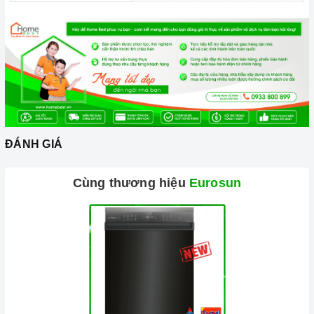
nội trợ, là vật dụng không thể trong gian bếp của mỗi gia
đình hiện nay, nhất là trong cuộc sống đầy năng động và
luôn bận rộn đối với những người nội trợ vừa phải làm
nhiều công việc lại còn chăm sóc cho bữa ăn của gia
đình mình.
ĐÁNH GIÁ
Cùng thương hiệu
Eurosun