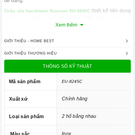
dễ dàng.
thiết kế tiện dụng
Chậu rửa handmade Eurosun EU-8245C
có 2 ngăn chứa nước bằng Inox 304 chống hoen gỉ,
Xem thêm
chống ăn mòn nóng và lạnh khá rộng rãi tiện lợi khi cần
có thể sử dụng nước ngay mà không cần phải chờ đợi
GIỚI THIỆU - HOME BEST
quá lâu.
GIỚI THIỆU THƯƠNG HIỆU
THÔNG SỐ KỸ THUẬT
Mã sản phẩm
EU-8245C
Chính hãng
Xuất xứ
2 hố bằng nhau
Loại sản phẩm
Inox
Màu sắc