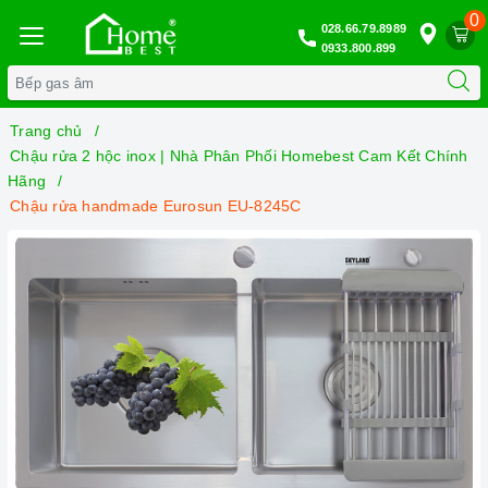
0
028.66.79.8989
0933.800.899
Trang chủ
Chậu rửa 2 hộc inox | Nhà Phân Phối Homebest Cam Kết Chính
Hãng
Chậu rửa handmade Eurosun EU-8245C