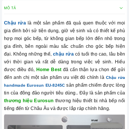
MÔ TẢ
Chậu rửa
là một sản phẩm đã quá quen thuộc với mọi
gia đình bởi sử tiện dụng, giữ vệ sinh và có
thiết kế phù
hợp mọi góc bếp, từ không gian bếp lớn đến nhỏ trong
gia đình, bên ngoài màu sắc chuẩn cho góc bếp hiện
đại.
Không những thế,
chậu rửa
có tuổi thọ cao, lâu bền
với thời gian và rất dễ dàng trong việc vệ sinh. Hiểu
được điều đó,
Home Best
đã cẩn thận lựa chọn để gửi
đến anh chị một sản phẩm ưu việt đó chính là
Chậu rửa
sản phẩm chiếm được lòng
handmade Eurosun EU-8245C
tin của đông đảo người tiêu dùng.. Đây là sản phẩm của
thương hiệu Eurosun
thương hiệu thiết bị nhà bếp nổi
tiếng đến từ Châu Âu và được lắp ráp chính hãng.