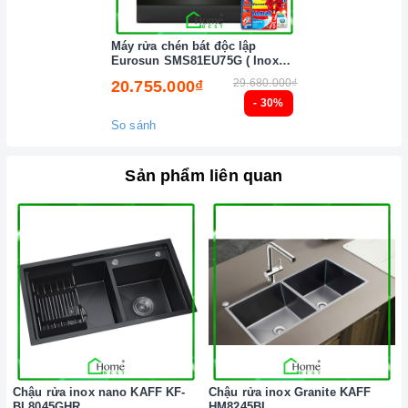
Máy rửa chén bát độc lập
Eurosun SMS81EU75G ( Inox
BLACK ) Serial 7
29.680.000₫
20.755.000₫
- 30%
Ảnh minh họa
So sánh
Sản phẩm liên quan
Chậu rửa inox nano KAFF KF-
Chậu rửa inox Granite KAFF
BL8045GHR
HM8245BI