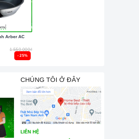
nh Arber AC
1.550.000₫
- 25%
CHÚNG TÔI Ở ĐÂY
LIÊN HỆ