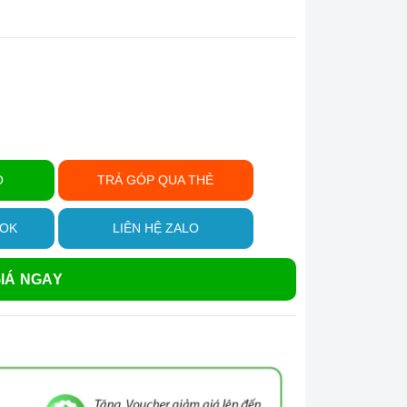
Ỏ
TRẢ GÓP QUA THẺ
OOK
LIÊN HỆ ZALO
IÁ NGAY