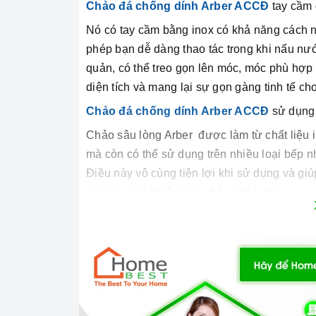
Chảo đá chống dính Arber ACCĐ
tay cầm
Nó có tay cầm bằng inox có khả năng cách n
phép bạn dễ dàng thao tác trong khi nấu nướ
quản, có thể treo gọn lên móc, móc phù hợp
diện tích và mang lại sự gọn gàng tinh tế c
Chảo đá chống dính Arber ACCĐ
sử dụng 
Chảo sâu lòng Arber được làm từ chất liệu 
mà còn có thể sử dụng trên nhiều loại bếp 
Điều này vô cùng tiện lợi khi sử dụng và giú
trang bị quá nhiều loại chảo khác nhau.
Chảo đá chống dính Arber ACCĐ
thiết kế
Luôn hướng đến những sản phẩm chất lượng
hiệu cao cấp tiêu chuẩn và phong cách Châu
dáng thiết kế trang nhã và tiện dụng. Ngoài 
độ cao và ma sát nhiều thích hợp cho công 