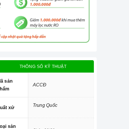
THÔNG SỐ KỸ THUẬT
ã sản
ACCĐ
hẩm
Trung Quốc
uất xứ
oại sản