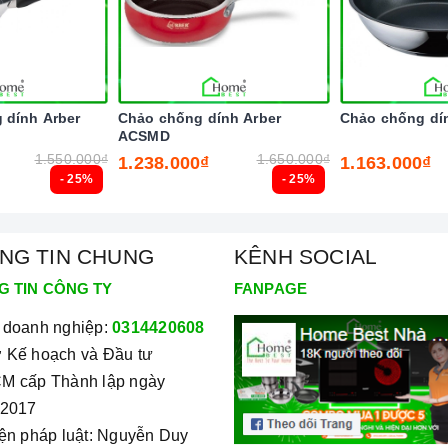
 dính Arber
Chảo chống dính Arber
Chảo chống dí
ACSMD
1.550.000₫
1.650.000₫
1.238.000₫
1.163.000₫
- 25%
- 25%
NG TIN CHUNG
KÊNH SOCIAL
G TIN CÔNG TY
FANPAGE
 doanh nghiệp:
0314420608
 Kế hoạch và Đầu tư
M cấp Thành lập ngày
/2017
iện pháp luật: Nguyễn Duy