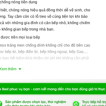
 chống nóng tiện dụng
hiệt, chóng nóng hiệu quả đồng thời dễ vệ sinh, cho
ng. Tay cầm còn có lỗ treo vô cùng tiện lợi khi bảo
 cả với những gia đình có căn bếp nhỏ, không chiếm
ho không gian bếp trong nhà bạn.
được trên mọi loại bếp
inox tráng men chống dính không chỉ cho độ bền cao
như bếp từ, bếp điện từ, bếp hồng ngoại, bếp Gas,…
p bạn tiết kiệm khá nhiều chi phí khi không cần phải
Xem thêm
 trang nhã sử dụng lâu bền
 cao cả về kiểu dáng và độ bền, chảo Arber – thương
 Âu sẽ làm hài lòng bất kỳ người dùng nào với kiểu
ra, sản phẩm có thể sử dụng tốt trong môi trường nhiệt
việc nấu nướng mỗi ngày của bạn.