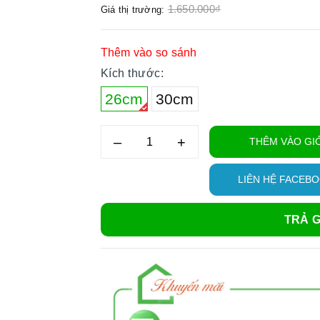
1.650.000₫
Giá thị trường:
Thêm vào so sánh
Kích thước:
26cm
30cm
–
+
THÊM VÀO GI
LIÊN HỆ FACEB
TRẢ G