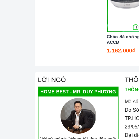
Chảo đá chống
ACCĐ
1.162.000₫
LỜI NGỎ
THÔ
THÔN
HOME BEST - MR. DUY PHƯƠNG
Mã số
Do Sở
TP.HC
23/05
Đại d
Với sứ mệnh: “Mang tốt đẹp đến ngôi