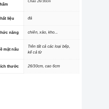
Chảo 26/30cm
hẩm
đá
hất liệu
chiên, xào, kho...
hức năng
Trên tất cả các loại bếp,
ề mặt nấu
kể cả từ
26/30cm, cao 6cm
ích thước