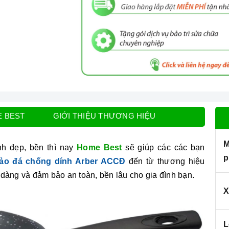
E BEST
GIỚI THIỆU THƯƠNG HIỆU
M
nh đẹp, bền thì nay
Home Best
sẽ giúp các các bạn
p
ảo đá chống dính Arber ACCĐ
đến từ thương hiệu
àng và đảm bảo an toàn, bền lâu cho gia đình bạn.
X
L