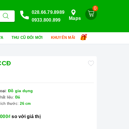
0
028.66.79.8989
Maps
0933.800.899
HỮA
THU CŨ ĐỔI MỚI
KHUYẾN MÃI
ACCĐ
oại:
Đồ gia dụng
hất liệu:
Đá
ích thước:
26 cm
.000₫
so với giá thị