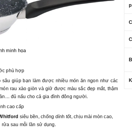
p
C
C
nh minh họa
B
ớc phù hợp
K
ảo sâu giúp bạn làm được nhiều món ăn ngon như các
, món rau xào giòn và giữ được màu sắc đẹp mắt, thậm
 sản… đủ nấu cho cả gia đình đông người.
ính cao cấp
Whitford
siêu bền, chống dính tốt, chịu mài mòn cao,
 rửa sau mỗi lần sử dụng.