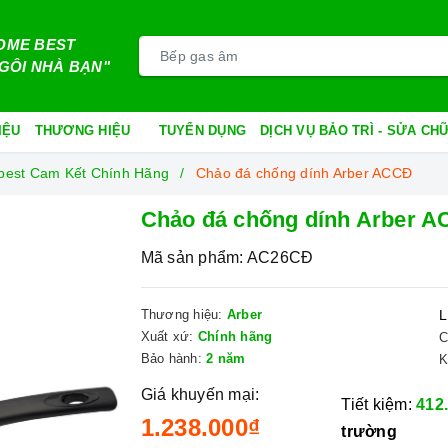
OME BEST
GÔI NHÀ BẠN"
IỆU
THƯƠNG HIỆU
TUYỂN DỤNG
DỊCH VỤ BẢO TRÌ - SỬA C
ebest Cam Kết Chính Hãng
Chảo đá chống dính Arber ACCĐ
Chảo đá chống dính Arber 
Mã sản phẩm:
AC26CĐ
Thương hiệu:
Arber
L
Xuất xứ:
Chính hãng
C
Bảo hành:
2 năm
K
Giá khuyến mại:
Tiết kiệm:
412
1.238.000₫
trường