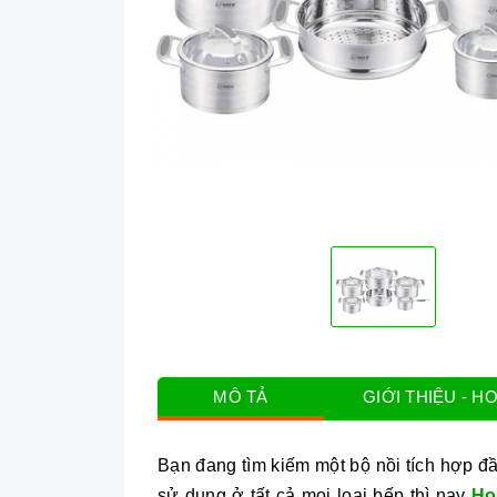
MÔ TẢ
GIỚI THIỆU - H
Bạn đang tìm kiếm một bộ nồi tích hợp đ
sử dụng ở tất cả mọi loại bếp thì nay
Ho