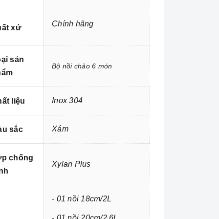
Chính hãng
ất xứ
ại sản
Bộ nồi chảo 6 món
hẩm
Inox 304
ất liệu
Xám
àu sắc
ớp chống
Xylan Plus
nh
- 01 nồi 18cm/2L
- 01 nồi 20cm/2,6L