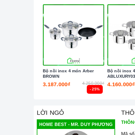
Bộ nồi inox 4 món Arber
Bộ nồi inox 
BROWN
ABLUXURY0
4.250.000₫
3.187.000₫
4.160.000₫
- 25%
LỜI NGỎ
THÔ
THÔN
HOME BEST - MR. DUY PHƯƠNG
Mã số