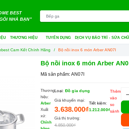
OME BEST
GÔI NHÀ BẠN"
IỆU
THƯƠNG HIỆU
TUYỂN DỤNG
DỊCH VỤ BẢO TRÌ - SỬA C
mebest Cam Kết Chính Hãng
Bộ nồi inox 6 món Arber AN07I
Bộ nồi inox 6 món Arber AN0
Mã sản phẩm:
AN07I
Thương
Loại:
Đồ gia dụng
Thêm
hiệu:
vào
Giá khuyến mại:
Tiết kiệm:
Arber
so
3.638.000₫
Xuất
1.212.000₫
sánh
xứ:
Giá thị trường:
Chính
4.850.000₫
hãng