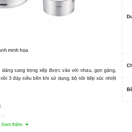
Du
Ảnh minh họa
C
u dáng sang trọng xếp được vào với nhau, gọn gàng,
nồi 3 đáy siêu bền khi sử dụng, bộ nồi tiếp xúc nhiệt
Bề
2L
,6L
Xem thêm
6L