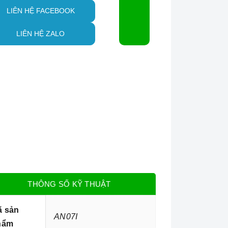
LIÊN HỆ FACEBOOK
LIÊN HỆ ZALO
THÔNG SỐ KỸ THUẬT
ã sản
AN07I
hẩm