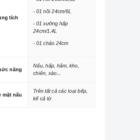
- 01 nồi 24cm/6L
ng tích
- 01 xưởng hấp
24cm/1,4L
- 01 chảo 24cm
Nấu, hấp, hâm, kho,
hức năng
chiên, xào...
Trên tất cả các loại bếp,
 mặt nấu
kể cả từ