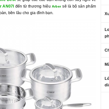
er AN07I
đến từ thương hiệu
sẽ là bộ sản phẩm
Arber
àn, bền lâu cho gia đình bạn.
Xu
Lo
p
Ch
M
L
dí