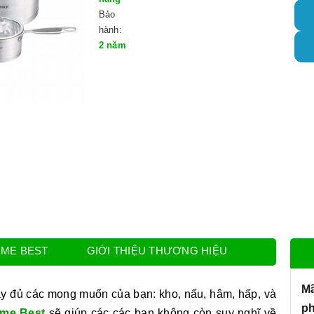
Bảo
hành:
2 năm
OME BEST
GIỚI THIỆU THƯƠNG HIỆU
M
ầy đủ các mong muốn của bạn: kho, nấu, hâm, hấp, và
p
me Best
sẽ giúp các các bạn không còn suy nghĩ về