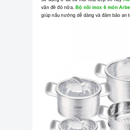
vấn đề đó nữa.
Bộ nồi inox 6 món Arb
giúp nấu nướng dễ dàng và đảm bảo an to