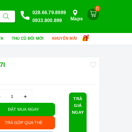
0
028.66.79.8989
Maps
0933.800.899
HỮA
THU CŨ ĐỔI MỚI
KHUYẾN MÃI
7I
–
+
TRẢ
GIÁ
ĐẶT MUA NGAY
NGAY
TRẢ GÓP QUA THẺ