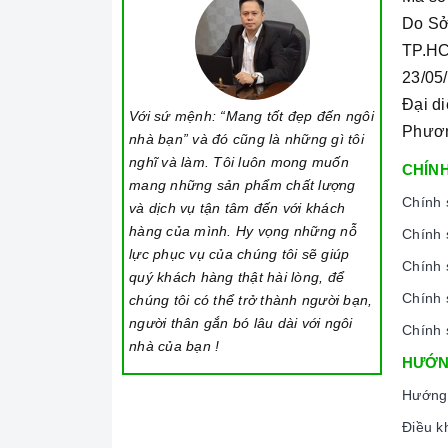
Do Sở
TP.HC
23/05
Đại d
Với sứ mệnh: “Mang tốt đẹp đến ngôi
Phươ
nhà bạn” và đó cũng là những gì tôi
nghĩ và làm. Tôi luôn mong muốn
CHÍNH
mang những sản phẩm chất lượng
Chính 
và dịch vụ tận tâm đến với khách
hàng của mình. Hy vọng những nỗ
Chính 
lực phục vụ của chúng tôi sẽ giúp
Chính 
quý khách hàng thật hài lòng, để
Chính 
chúng tôi có thể trở thành người bạn,
người thân gắn bó lâu dài với ngôi
Chính 
nhà của bạn !
HƯỚN
Hướng
Điều k