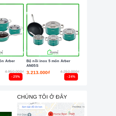
ón Arber
Bộ nồi inox 5 món Arber
Bộ nồi inox 5 món
AN05S
TITAN
4.950.000₫
4.250.000₫
3.213.000₫
2.870.000₫
- 25%
- 24%
CHÚNG TÔI Ở ĐÂY