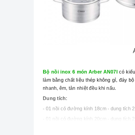
Bộ nồi inox 6 món Arber AN07I
có kiể
làm bằng chất liệu thép không gỉ, đáy bộ 
nhanh, êm, tản nhiệt đều khi nấu.
Dung tích:
- 01 nồi có đường kính 18cm - dung tích 
- 01 nồi có đường kính 20cm - dung tích 2
- 01 nồi có đường kính 24cm - dung tích 