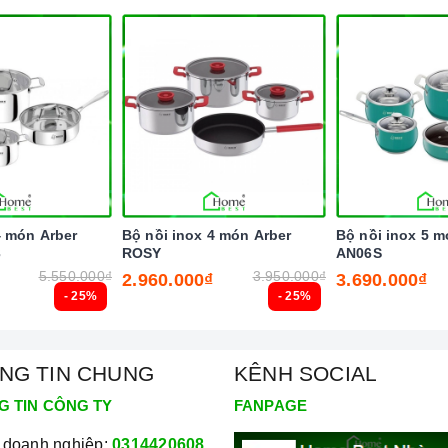
4 món Arber
Bộ nồi inox 4 món Arber
Bộ nồi inox 5 m
3
ROSY
AN06S
5.550.000₫
3.950.000₫
2.960.000₫
3.690.000₫
- 25%
- 25%
NG TIN CHUNG
KÊNH SOCIAL
G TIN CÔNG TY
FANPAGE
 doanh nghiệp:
0314420608