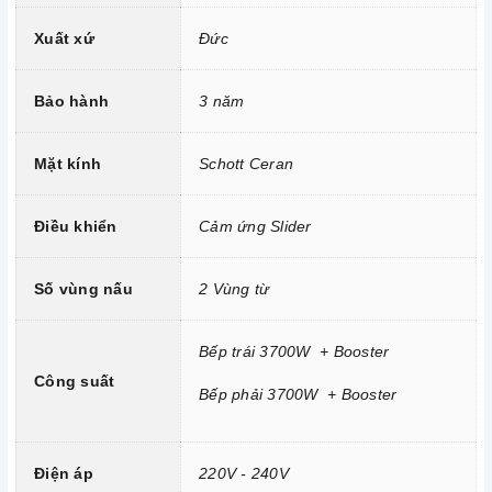
Trang bị 9 dải công suất nấu.
Xuất xứ
Đức
Bảo hành
3 năm
Mặt kính
Schott Ceran
Điều khiển
Cảm ứng Slider
Số vùng nấu
2 Vùng từ
Bếp trái 3700W + Booster
Công suất
Bếp phải 3700W + Booster
Công nghệ hiện đại
Điện áp
220V - 240V
Tính năng vượt trội