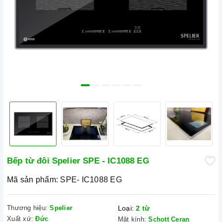
Bếp từ đôi Spelier SPE - IC1088 EG
Mã sản phẩm:
SPE- IC1088 EG
Thương hiệu:
Spelier
Loại:
2 từ
Xuất xứ:
Đức
Mặt kính:
Schott Ceran