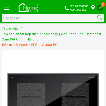
0
028.66.79.8989
0933.800.899
Trang chủ
Top sản phẩm bếp điện từ bán chạy | Nhà Phân Phối Homebest
Cam Kết Chính Hãng
Bếp từ đôi Spelier SPE - IC1088 EG