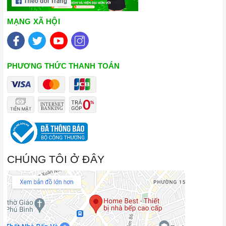
và không gặp bất kỳ khó khăn nào trong quá trình sử dụng
MẠNG XÃ HỘI
sản phẩm.
Vận chuyển lắp đặt nhanh chóng:
Đội ngũ tư vấn viên,
nhân viên và kỹ thuật viên chuyên nghiệp, tận tâm sẽ đồng
PHƯƠNG THỨC THANH TOÁN
hành cùng quý khách trong quá trình mua sắm và sử dụng
sản phẩm.
CHÚNG TÔI Ở ĐÂY
Đến với Home Best, chúng tôi tự hào cung cấp đến khách hàng
đa dạng các dòng
bếp từ Spelier
nổi tiếng, cam kết về chất
lượng và nguồn gốc sản phẩm chính hãng. Chúng tôi tự tin
mang đến cho quý khách hàng dịch vụ chăm sóc khách hàng