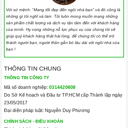
điện năng.
Với sứ mệnh: “Mang tốt đẹp đến ngôi nhà bạn” và đó cũng là
Bật bếp bằng cách chạm vào nút bật/ tắt trên bảng điều
những gì tôi nghĩ và làm. Tôi luôn mong muốn mang những
khiển, và thao tác trượt để tăng giảm công suất/ nhiệt độ/
sản phẩm chất lượng và dịch vụ tận tâm đến với khách hàng
thời gian.
của mình. Hy vọng những nỗ lực phục vụ của chúng tôi sẽ
giúp quý khách hàng thật hài lòng, để chúng tôi có thể trở
Đặt công suất/ nhiệt độ/ hẹn giờ và chế độ nấu Booster theo
thành người bạn, người thân gắn bó lâu dài với ngôi nhà của
hướng dẫn sử dụng.
bạn !
Khóa trẻ em: sử dụng để bảo đảm an toàn nếu nhà có trẻ em
và để ngăn mọi tác động làm thay đổi các cài đặt trong quá
THÔNG TIN CHUNG
trình nấu. Tất cả các nút sẽ bị khóa và chương trình nấu vẫn
sẽ tiếp tục chạy khi sử dụng tính năng này. Để kích hoạt
THÔNG TIN CÔNG TY
hoặc tắt tính năng này, nhấn giữ biểu tượng khóa trong vài
Mã số doanh nghiệp:
0314420608
giây cho đến khi có tín hiệu thông báo.
Do Sở Kế hoạch và Đầu tư TP.HCM cấp Thành lập ngày
Lưu ý vệ sinh và bảo quản bếp
23/05/2017
Đại diện pháp luật: Nguyễn Duy Phương
Luôn dùng khăn mềm và khô để vệ sinh mặt bếp, chú ý lau
thật nhẹ để tránh làm trầy xước mặt bếp.
CHÍNH SÁCH - ĐIỀU KHOẢN