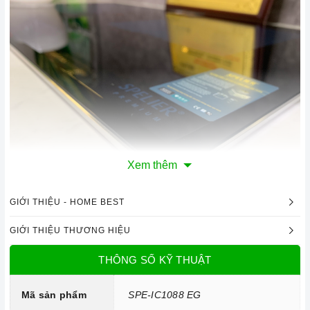
Xem thêm
GIỚI THIỆU - HOME BEST
Mặt kính Schott Ceran chịu lực, chịu nhiệt
GIỚI THIỆU THƯƠNG HIỆU
Công nghệ hiện đại
THÔNG SỐ KỸ THUẬT
Sử dụng bản mạch mâm từ sản xuất theo công nghệ Châu
Âu.
Mã sản phẩm
SPE-IC1088 EG
Công nghệ INVERTER tiết kiệm điện năng.