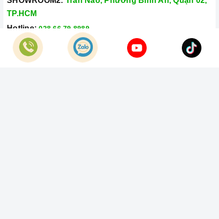
SHOWROOM2:
Trần Não, Phường Bình An, Quận 02,
TP.HCM
Hotline:
028.66.79.8989
Khiếu nại:
0933.800.899
© Bản quyền thuộc về
Công Ty TNHH Home Best Việt Nam
Cung cấp bởi
Sapo