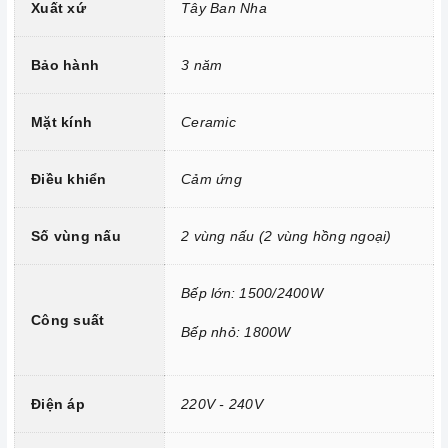
Xuất xứ
Tây Ban Nha
Công nghệ hiện đại
Sử dụng bản mạch mâm từ theo công nghệ Châu Âu
Bảo hành
3 năm
Công nghệ INVERTER tiết kiệm điện năng.
Trang bị 9 dải công suất nấu.
Mặt kính
Ceramic
Điều khiển
Cảm ứng
Số vùng nấu
2 vùng nấu (2 vùng hồng ngoại)
Bếp lớn: 1500/2400W
Công suất
Bếp nhỏ: 1800W
Tính năng vượt trội
Điện áp
220V - 240V
Chức năng Khóa trẻ em:
Tránh trường hợp trẻ nghịch