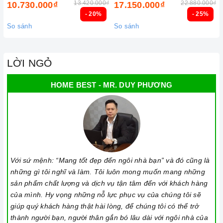
13.420.000₫
22.880.000₫
10.730.000₫
17.150.000₫
Khóa trẻ em: sử dụng để bảo đảm an toàn nếu nhà có trẻ em
- 20%
- 25%
và để ngăn mọi tác động làm thay đổi các cài đặt trong quá
So sánh
So sánh
trình nấu. Tất cả các nút sẽ bị khóa và chương trình nấu vẫn
sẽ tiếp tục chạy khi sử dụng tính năng này. Để kích hoạt
hoặc tắt tính năng này, nhấn giữ biểu tượng khóa trong vài
LỜI NGỎ
giây cho đến khi có tín hiệu thông báo.
HOME BEST - MR. DUY PHƯƠNG
Lưu ý vệ sinh và bảo quản bếp
Luôn dùng khăn mềm và khô để vệ sinh mặt bếp, chú ý lau
thật nhẹ để tránh làm trầy xước mặt bếp.
Đối với các vết bẩn cứng đầu, có thể dùng giấy ướt hoặc chất
tẩy rửa chuyên dụng để lau mặt bếp.
Với sứ mệnh: “Mang tốt đẹp đến ngôi nhà bạn” và đó cũng là
Lưu ý chỉ nên thực hiện việc này khi bếp đã nguội và cách xa
những gì tôi nghĩ và làm. Tôi luôn mong muốn mang những
thời gian nấu nướng để đảm bảo an toàn.
sản phẩm chất lượng và dịch vụ tận tâm đến với khách hàng
của mình. Hy vọng những nỗ lực phục vụ của chúng tôi sẽ
Khi không sử dụng, nên cất giữ cẩn thận và bảo quản mặt
giúp quý khách hàng thật hài lòng, để chúng tôi có thể trở
bếp để tránh làm trầy xước, ảnh hưởng đến cảm ứng bếp..
thành người bạn, người thân gắn bó lâu dài với ngôi nhà của