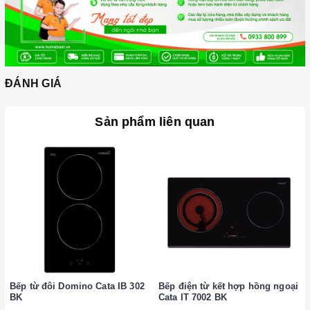
vì sẽ tạo ra rất nhiều tiếng ồn trong khi nấu, đồng thời dễ ảnh
hưởng không tốt đến bếp hồng ngoại.
Nên chọn nồi có đường kính đáy phù hợp với vùng nấu,
không nhỏ quá cũng không to quá. Đường kính nồi thông
ĐÁNH GIÁ
thường khoảng từ 10-35cm.
Lưu ý trong quá trình nấu
Sản phẩm liên quan
Đảm bảo đọc hướng dẫn sử dụng kèm theo để biết điện áp
và dòng điện yêu cầu cũng như các thông số kỹ thuật khác.
Làm theo hướng dẫn của nhà sản xuất.
Đặt bếp trên bề mặt phẳng, ổn định.
Đặt dụng cụ nấu đúng trọng tâm của vùng nấu trước khi bật
cảm ứng để tránh các mã lỗi và để tiết kiệm điện năng.
Bật bếp bằng cách chạm vào nút bật/ tắt trên bảng điều
khiển, và thao tác trượt để tăng giảm công suất/ nhiệt độ/
Bếp từ đôi Domino Cata IB 302
Bếp điện từ kết hợp hồng ngoại
thời gian.
BK
Cata IT 7002 BK