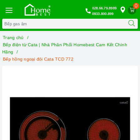
0
028.66.79.8989
0933.800.899
Trang chủ
Bếp điện từ Cata | Nhà Phân Phối Homebest Cam Kết Chính
Hãng
Bếp hồng ngoại đôi Cata TCD 772