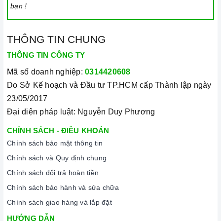
bạn !
Thường xuyên lau chùi bếp và giữ vệ sinh sạch sẽ để đảm
bảo tuổi thọ của bếp.
3. Tại sao nên chọn mua sản phẩm tại Home Best?
THÔNG TIN CHUNG
THÔNG TIN CÔNG TY
Cam kết hàng chính hãng:
Chúng tôi cam kết cung cấp sản
phẩm chính hãng 100%, có nguồn gốc, xuất xứ và chứng từ
Mã số doanh nghiệp:
0314420608
rõ ràng.
Do Sở Kế hoạch và Đầu tư TP.HCM cấp Thành lập ngày
Chế độ hỗ trợ bảo hành linh hoạt:
Hướng dẫn sử dụng,
23/05/2017
lắp đặt, chế độ bảo hành chính hãng, hậu mãi chuyên
Đại diện pháp luật: Nguyễn Duy Phương
nghiệp, đảm bảo rằng quý khách sẽ có trải nghiệm tuyệt vời
CHÍNH SÁCH - ĐIỀU KHOẢN
và không gặp bất kỳ khó khăn nào trong quá trình sử dụng
Chính sách bảo mật thông tin
sản phẩm.
Chính sách và Quy định chung
Vận chuyển lắp đặt nhanh chóng:
Đội ngũ tư vấn viên,
Chính sách đổi trả hoàn tiền
nhân viên và kỹ thuật viên chuyên nghiệp, tận tâm sẽ đồng
Chính sách bảo hành và sửa chữa
hành cùng quý khách trong quá trình mua sắm và sử dụng
Chính sách giao hàng và lắp đặt
sản phẩm.
HƯỚNG DẪN