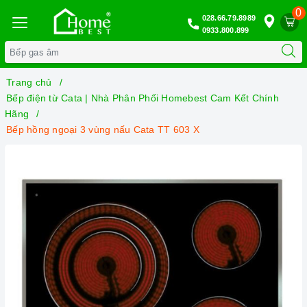
0
028.66.79.8989
0933.800.899
Trang chủ
Bếp điện từ Cata | Nhà Phân Phối Homebest Cam Kết Chính
Hãng
Bếp hồng ngoại 3 vùng nấu Cata TT 603 X