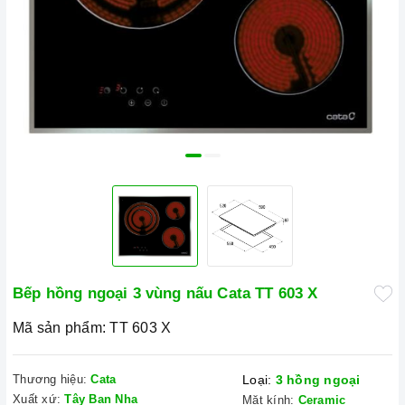
Bếp hồng ngoại 3 vùng nấu Cata TT 603 X
Mã sản phẩm:
TT 603 X
Thương hiệu:
Cata
Loại:
3 hồng ngoại
Xuất xứ:
Tây Ban Nha
Mặt kính:
Ceramic