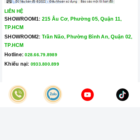
LIÊN HỆ
SHOWROOM1:
215 Âu Cơ, Phường 05, Quận 11,
TP.HCM
SHOWROOM2:
Trần Não, Phường Bình An, Quận 02,
TP.HCM
Hotline:
028.66.79.8989
Khiếu nại:
0933.800.899
© Bản quyền thuộc về
Công Ty TNHH Home Best Việt Nam
Cung cấp bởi
Sapo