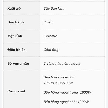
Xuất xứ
Tây Ban Nha
Công nghệ hiện đại
Bảo hành
3 năm
Sử dụng bản mạch mâm từ theo công nghệ Châu Âu
Công nghệ INVERTER tiết kiệm điện năng.
Mặt kính
Ceramic
Trang bị 9 dải công suất nấu.
Điều khiển
Cảm ứng
Số vùng nấu
3 vùng nấu hồng ngoại
Bếp hồng ngoại lớn:
1050/1950/2700W
Công suất
Bếp hồng ngoại trung: 1800W
Bếp hồng ngoại nhỏ: 1200W
Tính năng vượt trội