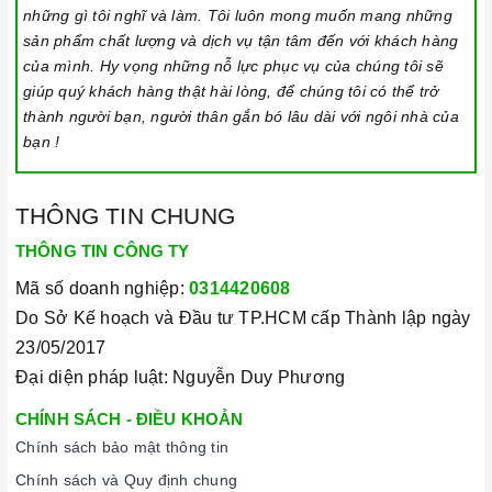
Khi không sử dụng, nên cất giữ cẩn thận và bảo quản mặt
những gì tôi nghĩ và làm. Tôi luôn mong muốn mang những
bếp để tránh làm trầy xước, ảnh hưởng đến cảm ứng bếp..
sản phẩm chất lượng và dịch vụ tận tâm đến với khách hàng
của mình. Hy vọng những nỗ lực phục vụ của chúng tôi sẽ
Thường xuyên lau chùi bếp và giữ vệ sinh sạch sẽ để đảm
giúp quý khách hàng thật hài lòng, để chúng tôi có thể trở
bảo tuổi thọ của bếp.
thành người bạn, người thân gắn bó lâu dài với ngôi nhà của
3. Tại sao nên chọn mua sản phẩm tại Home Best?
bạn !
Cam kết hàng chính hãng:
Chúng tôi cam kết cung cấp sản
phẩm chính hãng 100%, có nguồn gốc, xuất xứ và chứng từ
THÔNG TIN CHUNG
rõ ràng.
THÔNG TIN CÔNG TY
Chế độ hỗ trợ bảo hành linh hoạt:
Hướng dẫn sử dụng,
Mã số doanh nghiệp:
0314420608
lắp đặt, chế độ bảo hành chính hãng, hậu mãi chuyên
Do Sở Kế hoạch và Đầu tư TP.HCM cấp Thành lập ngày
nghiệp, đảm bảo rằng quý khách sẽ có trải nghiệm tuyệt vời
23/05/2017
và không gặp bất kỳ khó khăn nào trong quá trình sử dụng
Đại diện pháp luật: Nguyễn Duy Phương
sản phẩm.
CHÍNH SÁCH - ĐIỀU KHOẢN
Vận chuyển lắp đặt nhanh chóng:
Đội ngũ tư vấn viên,
Chính sách bảo mật thông tin
nhân viên và kỹ thuật viên chuyên nghiệp, tận tâm sẽ đồng
Chính sách và Quy định chung
hành cùng quý khách trong quá trình mua sắm và sử dụng