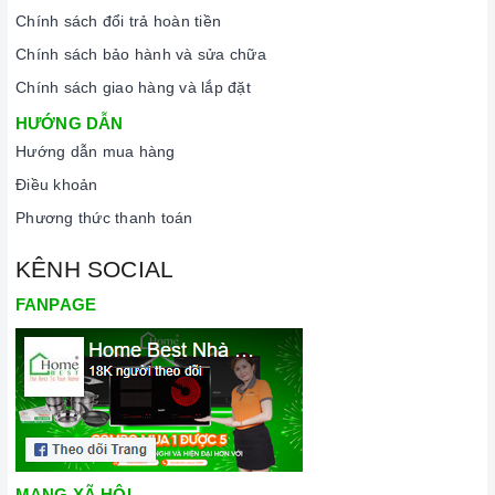
Chính sách đổi trả hoàn tiền
sản phẩm.
Chính sách bảo hành và sửa chữa
Chính sách giao hàng và lắp đặt
HƯỚNG DẪN
Hướng dẫn mua hàng
Điều khoản
Phương thức thanh toán
Đến với Home Best, chúng tôi tự hào cung cấp đến khách hàng
KÊNH SOCIAL
đa dạng các dòng bếp hồng ngoại CATA nổi tiếng, cam kết về
chất lượng và nguồn gốc sản phẩm chính hãng. Chúng tôi tự
FANPAGE
tin mang đến cho quý khách hàng dịch vụ chăm sóc khách
hàng tận tâm và chính sách bảo hành, hậu mãi chuyên nghiệp
nhất.
Xem thêm tại đây:
Home Best Care - Trung tâm bảo trì, sửa
chữa thiết bị nhà bếp cao cấp
MẠNG XÃ HỘI