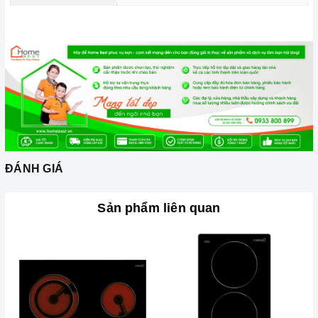
rãnh hoặc nồi đáy lõm.
Không sử dụng dụng cụ nấu ăn mỏng hoặc chất lượng thấp,
vì sẽ tạo ra rất nhiều tiếng ồn trong khi nấu, đồng thời dễ ảnh
hưởng không tốt đến bếp hồng ngoại.
Nên chọn nồi có đường kính đáy phù hợp với vùng nấu,
không nhỏ quá cũng không to quá. Đường kính nồi thông
thường khoảng từ 10-35cm.
Lưu ý trong quá trình nấu
ĐÁNH GIÁ
Đảm bảo đọc hướng dẫn sử dụng kèm theo để biết điện áp
và dòng điện yêu cầu cũng như các thông số kỹ thuật khác.
Sản phẩm liên quan
Làm theo hướng dẫn của nhà sản xuất.
Đặt bếp trên bề mặt phẳng, ổn định.
Đặt dụng cụ nấu đúng trọng tâm của vùng nấu trước khi bật
cảm ứng để tránh các mã lỗi và để tiết kiệm điện năng.
Bật bếp bằng cách chạm vào nút bật/ tắt trên bảng điều