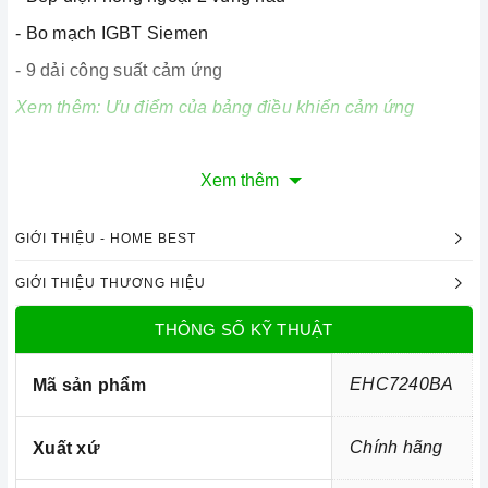
- Bo mạch IGBT Siemen
- 9 dải công suất cảm ứng
Xem thêm:
Ưu điểm của bảng điều khiển cảm ứng
Xem thêm
2. Tính năng nổi bật:
-
Chức năng Booster tăng công suất cực nhanh
GIỚI THIỆU - HOME BEST
- Công nghệ Inverter tiết kiệm điện
GIỚI THIỆU THƯƠNG HIỆU
-
Cảm biến chống tràn
THÔNG SỐ KỸ THUẬT
- Tính năng tạm dừng (Pause)
=> Xem thêm:
Một số tính năng của bếp điện
EHC7240BA
Mã sản phẩm
3. Tính năng an toàn:
Chính hãng
Xuất xứ