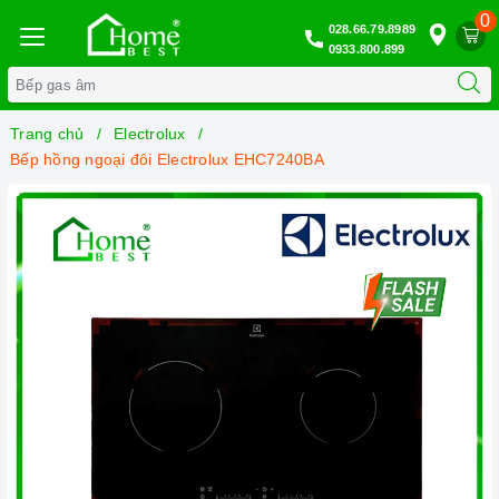
0
028.66.79.8989
0933.800.899
Trang chủ
Electrolux
Bếp hồng ngoại đôi Electrolux EHC7240BA