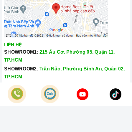
LIÊN HỆ
SHOWROOM1:
215 Âu Cơ, Phường 05, Quận 11,
TP.HCM
SHOWROOM2:
Trần Não, Phường Bình An, Quận 02,
TP.HCM
Hotline:
028.66.79.8989
Khiếu nại:
0933.800.899
© Bản quyền thuộc về
Công Ty TNHH Home Best Việt Nam
Cung cấp bởi
Sapo