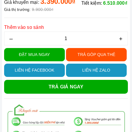
3.390.000₫
Giá khuyến mại:
Tiết kiệm:
6.510.000₫
9.900.000₫
Giá thị trường:
Thêm vào so sánh
–
+
ĐẶT MUA NGAY
TRẢ GÓP QUA THẺ
LIÊN HỆ FACEBOOK
LIÊN HỆ ZALO
TRẢ GIÁ NGAY