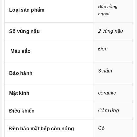
Bếp hồng
Loại sản phẩm
ngoại
2 vùng nấu
Số vùng nấu
Đen
Màu sắc
3 năm
Bảo hành
Ảnh minh họa
ceramic
Mặt kính
- Chức năng Child Lock (Khóa trẻ em - Khóa bảng điều
khiển)
Cảm ứng
Điều khiển
- Chức năng tự động ngắt khi nóng quá tải
- Chức năng tự động tắt khi không sử dụng
Có
Đèn báo mặt bếp còn nóng
- Chức năng cảnh báo mặt bếp nóng (Nhiệt dư)