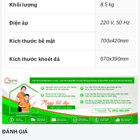
8.5 kg
Khối lượng
220 V, 50 Hz
Điện áp
700x420mm
Kích thước bề mặt
Ảnh minh họa
670x390mm
Chúng tôi không chỉ biết bán mà còn quan tâm đến trải nghiệm
Kích thước khoét đá
sản phẩm và các dịch vụ sau bán hàng, b
ên cạnh việc cung
cấp và phân phối các thiết bị nhà bếp cao cấp thì vấn đề bảo trì
và bảo dưỡng sản phẩm luôn được Home Best lưu tâm.
Thiết bị nhà bếp có sự cố hãy gọi ngay cho
Home Best Care
Hotline số
0933 800 899
hoặc
028 66 798989
.
Xem thêm chi tiết tại:
Home Best Care - Trung tâm sửa chữa,
lắp đặt thiết bị Miền Nam
ĐÁNH GIÁ