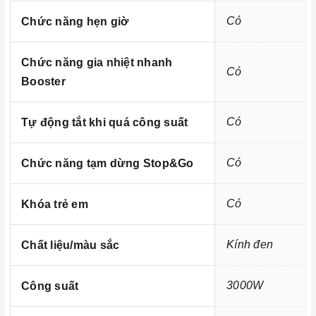
- Chức năng cảnh báo đang nấu nồi không
Có
Chức năng hẹn giờ
- Chức năng cảnh báo nồi không phù hợp
Chức năng gia nhiệt nhanh
=> Xem thêm:
Một số tiện ích thông minh của bếp điện
Có
Booster
hiện nay
Có
Tự động tắt khi quá công suất
Kích thước
Homebest Care
Có
Chức năng tạm dừng Stop&Go
Có
Khóa trẻ em
Trung tâm bảo trì - sửa chữa thiết bị nhà bếp
cao cấp tại Miền Nam
Kính đen
Chất liệu/màu sắc
3000W
Công suất