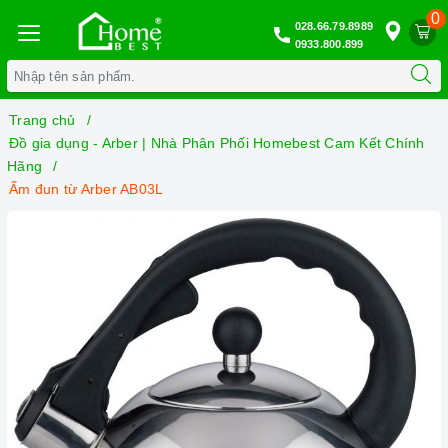
0
028.66.79.8989
0933.800.899
Trang chủ
Đồ gia dụng - Arber | Nhà Phân Phối Homebest Cam Kết Chính
Hãng
Ấm đun từ Arber AB03L