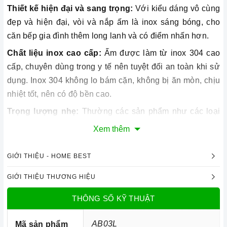
Thiết kế hiện đại và sang trọng:
Với kiểu dáng vô cùng
đẹp và hiện đại, vòi và nắp ấm là inox sáng bóng, cho
căn bếp gia đình thêm long lanh và có điểm nhấn hơn.
Chất liệu inox cao cấp:
Ấm được làm từ inox 304 cao
cấp, chuyên dùng trong y tế nên tuyệt đối an toàn khi sử
dụng. Inox 304 không lo bám cặn, không bị ăn mòn, chịu
nhiệt tốt, nên có độ bền cao.
Trọng lượng nhẹ:
Thường các sản phẩm như các loại
nồi từ thường nặng, gây bất tiện khi sử dụng thì với ấm
Xem thêm
đun từ Arber, thiết kế thông minh và có trọng lượng vừa
phải nhưng vẫn đảm bảo chắc chắn và thuận tiện khi sử
GIỚI THIỆU - HOME BEST
dụng.
GIỚI THIỆU THƯƠNG HIỆU
Thiết kế quai cầm cách nhiệt:
Ấm có quai cầm cách
nhiệt hiệu quả và độc đáo, làm tôn thêm vẻ đẹp cho chiếc
THÔNG SỐ KỸ THUẬT
ấm, không lo bị nóng khi sử dụng…
AB03L
Mã sản phẩm