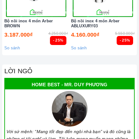
Bộ nồi inox 4 món Arber
Bộ nồi inox 4 món Arber
BROWN
ABLUXURY03
4.250.000₫
5.550.000₫
3.187.000₫
4.160.000₫
- 25%
- 25%
So sánh
So sánh
LỜI NGỎ
HOME BEST - MR. DUY PHƯƠNG
Với sứ mệnh: “Mang tốt đẹp đến ngôi nhà bạn” và đó cũng là
những gì tôi nghĩ và làm. Tôi luôn mong muốn mang những