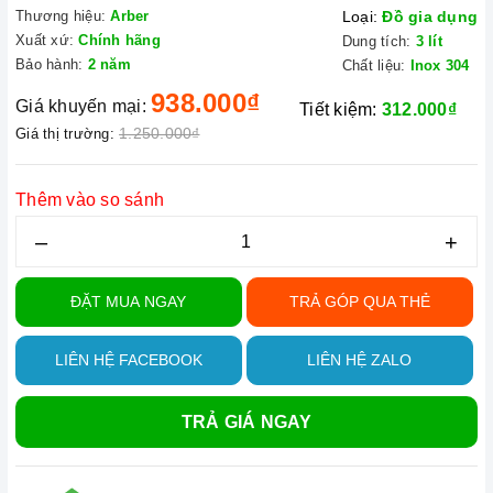
Thương hiệu:
Arber
Loại:
Đồ gia dụng
Xuất xứ:
Chính hãng
Dung tích:
3 lít
Bảo hành:
2 năm
Chất liệu:
Inox 304
938.000₫
Giá khuyến mại:
Tiết kiệm:
312.000₫
1.250.000₫
Giá thị trường:
Thêm vào so sánh
–
+
ĐẶT MUA NGAY
TRẢ GÓP QUA THẺ
LIÊN HỆ FACEBOOK
LIÊN HỆ ZALO
TRẢ GIÁ NGAY