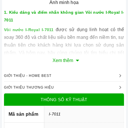
Ảnh minh họa
1. Kiểu dáng và điểm nhấn không gian
Vòi nước I-Royal I-
7011
được sử dụng linh hoạt có thể
Vòi nước I-Royal I-7011
xoay 360 độ và chất liệu siêu bền mang đến niềm tin, sự
thuận tiện cho khách hàng khi lựa chọn sử dụng sản
phẩm. Và hôm nay, hãy cùng chúng tôi tìm hiểu chi tiết
vòi rửa có những ưu điểm và tính năng nổi bật gì nhé.
Xem thêm
khó bị gỉ sét, có khả năng chống
Vòi nước I-Royal I-7011
GIỚI THIỆU - HOME BEST
oxi tốt. Bên cạnh đó, tính kháng khuẩn của vòi rửa cũng
rất tốt tạo sự an tâm cho người dùng khi sử dụng và từ
GIỚI THIỆU THƯƠNG HIỆU
chất liệu cao cấp nên khó bị bám bẩn, không dính dấu
THÔNG SỐ KỸ THUẬT
vân tay nên việc vệ sinh được thực hiện dễ dàng.
2. Các chức năng, hệ thống trên
Vòi nước I-Royal I-7011
Mã sản phẩm
I-7011
ngoài xoay 360 độ vòi rửa còn có
Vòi nước I-Royal I-7011