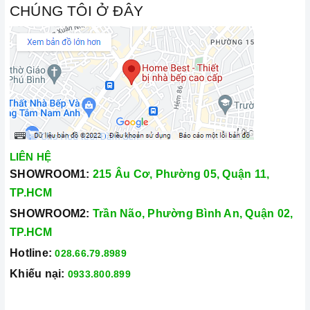
CHÚNG TÔI Ở ĐÂY
LIÊN HỆ
SHOWROOM1:
215 Âu Cơ, Phường 05, Quận 11,
TP.HCM
SHOWROOM2:
Trần Não, Phường Bình An, Quận 02,
TP.HCM
Hotline:
028.66.79.8989
Khiếu nại:
0933.800.899