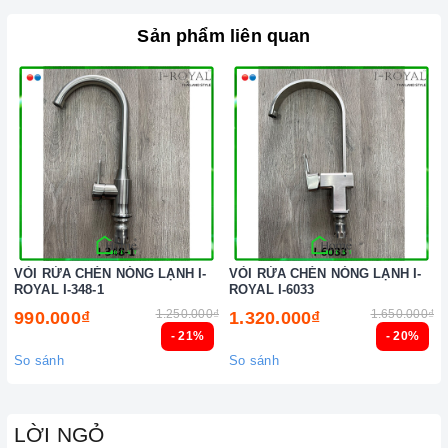
Sản phẩm liên quan
VÒI RỬA CHÉN NÓNG LẠNH I-
VÒI RỬA CHÉN NÓNG LẠNH I-
ROYAL I-348-1
ROYAL I-6033
1.250.000₫
1.650.000₫
990.000₫
1.320.000₫
- 21%
- 20%
So sánh
So sánh
LỜI NGỎ