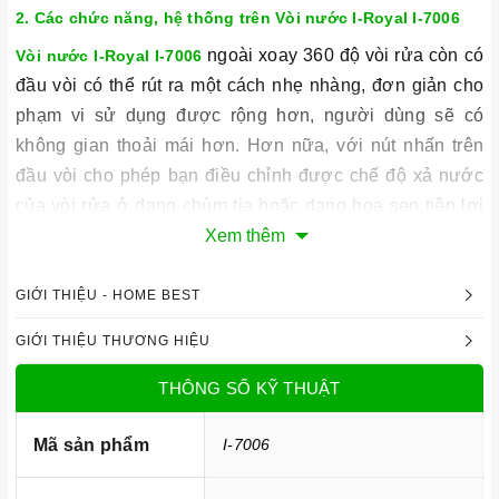
2. Các chức năng, hệ thống trên
Vòi nước I-Royal I-7006
ngoài xoay 360 độ vòi rửa còn có
Vòi nước I-Royal I-7006
đầu vòi có thể rút ra một cách nhẹ nhàng, đơn giản cho
phạm vi sử dụng được rộng hơn, người dùng sẽ có
không gian thoải mái hơn. Hơn nữa, với nút nhấn trên
đầu vòi cho phép bạn điều chỉnh được chế độ xả nước
của vòi rửa ở dạng chùm tia hoặc dạng hoa sen tiện lợi
cho bạn dùng với những nhu cầu khác nhau và khi cần
Xem thêm
phải dùng nước nóng hay nước lạnh thì bạn chỉ việc vặn
cần gạt sang bên theo chỉ dẫn là đã có nước sử dụng
GIỚI THIỆU - HOME BEST
theo ý mình.
GIỚI THIỆU THƯƠNG HIỆU
Với những ưu điểm nổi bật như trên thì
Vòi nước I-Royal
THÔNG SỐ KỸ THUẬT
xứng đáng là một trong những người bạn đồng
I-7006
hành thân thiết nhất của người nội trợ, là vật dụng không
Mã sản phẩm
I-7006
thể trong gian bếp của mỗi gia đình hiện nay, nhất là
trong cuộc sống đầy năng động và luôn bận rộn đối với