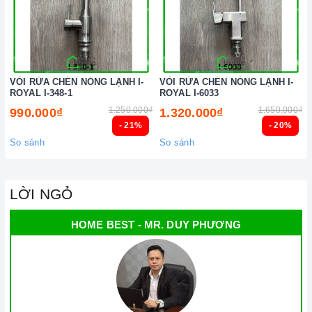
VÒI RỬA CHÉN NÓNG LẠNH I-
VÒI RỬA CHÉN NÓNG LẠNH I-
ROYAL I-348-1
ROYAL I-6033
1.250.000₫
1.650.000₫
990.000₫
1.320.000₫
- 21%
- 20%
So sánh
So sánh
LỜI NGỎ
HOME BEST - MR. DUY PHƯƠNG