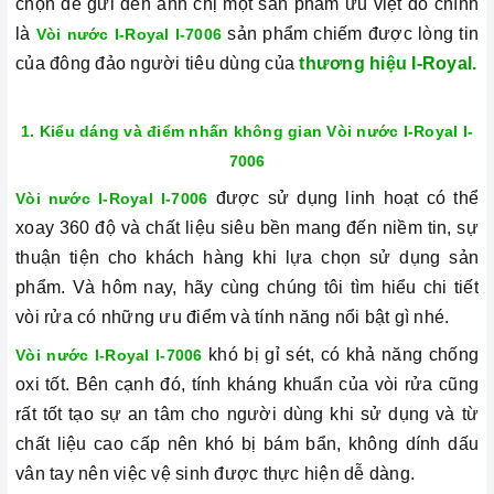
chọn để gửi đến anh chị một sản phẩm ưu việt đó chính
là
sản phẩm chiếm được lòng tin
Vòi nước I-Royal I-7006
của đông đảo người tiêu dùng của
thương hiệu I-Royal.
1. Kiểu dáng và điểm nhấn không gian
Vòi nước I-Royal I-
7006
được sử dụng linh hoạt có thể
Vòi nước I-Royal I-7006
xoay 360 độ và chất liệu siêu bền mang đến niềm tin, sự
thuận tiện cho khách hàng khi lựa chọn sử dụng sản
phẩm. Và hôm nay, hãy cùng chúng tôi tìm hiểu chi tiết
vòi rửa có những ưu điểm và tính năng nổi bật gì nhé.
khó bị gỉ sét, có khả năng chống
Vòi nước I-Royal I-7006
oxi tốt. Bên cạnh đó, tính kháng khuẩn của vòi rửa cũng
rất tốt tạo sự an tâm cho người dùng khi sử dụng và từ
chất liệu cao cấp nên khó bị bám bẩn, không dính dấu
vân tay nên việc vệ sinh được thực hiện dễ dàng.