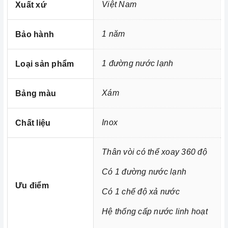
Việt Nam
Xuất xứ
những người nội trợ vừa phải làm nhiều công việc lại
còn chăm sóc cho bữa ăn của gia đình mình.
1 năm
Bảo hành
1 đường nước lạnh
Loại sản phẩm
Xám
Bảng màu
Inox
Chất liệu
Thân vòi có thể xoay 360 độ
Có 1 đường nước lạnh
Ưu điểm
Có 1 chế độ xả nước
Hệ thống cấp nước linh hoạt