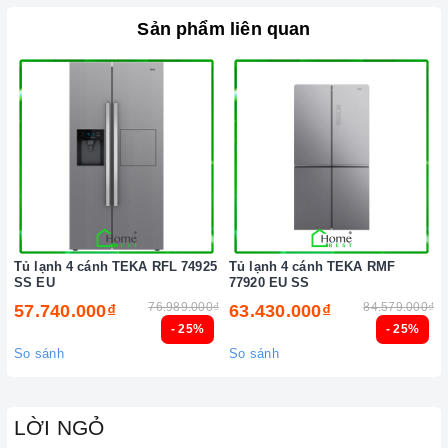
Sản phẩm liên quan
Ảnh minh họa
Tủ lạnh 4 cánh TEKA RFL 74925
Tủ lạnh 4 cánh TEKA RMF
SS EU
77920 EU SS
76.989.000₫
84.579.000₫
57.740.000₫
63.430.000₫
- 25%
- 25%
So sánh
So sánh
LỜI NGỎ