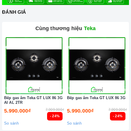
bận rộn đối với những người nội trợ vừa phải làm nhiều
ĐÁNH GIÁ
công việc lại còn chăm sóc cho bữa ăn của gia đình
mình.
Cùng thương hiệu
Teka
Bếp gas âm Teka GT LUX 86 3G
Bếp gas âm Teka GT LUX 86 3G
AI AL 2TR
7.909.000₫
7.909.000₫
5.990.000₫
5.990.000₫
- 24%
- 24%
So sánh
So sánh