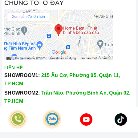
CHÚNG TÔI Ở ĐÂY
LIÊN HỆ
SHOWROOM1:
215 Âu Cơ, Phường 05, Quận 11,
TP.HCM
SHOWROOM2:
Trần Não, Phường Bình An, Quận 02,
TP.HCM
Hotline:
028.66.79.8989
Khiếu nại:
0933.800.899