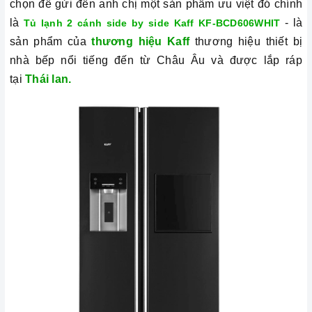
chọn để gửi đến anh chị một sản phẩm ưu việt đó chính
là
- là
Tủ lạnh 2 cánh side by side Kaff KF-BCD606WHIT
sản phẩm của
thương hiệu Kaff
thương hiệu thiết bị
nhà bếp nổi tiếng đến từ Châu Âu và được lắp ráp
tại
Thái lan.