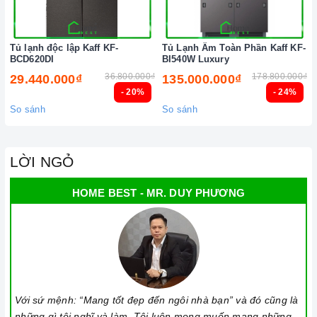
Tủ lạnh độc lập Kaff KF-
Tủ Lạnh Âm Toàn Phần Kaff KF-
BCD620DI
BI540W Luxury
36.800.000₫
178.800.000₫
29.440.000₫
135.000.000₫
- 20%
- 24%
So sánh
So sánh
LỜI NGỎ
HOME BEST - MR. DUY PHƯƠNG
Với sứ mệnh: “Mang tốt đẹp đến ngôi nhà bạn” và đó cũng là
những gì tôi nghĩ và làm. Tôi luôn mong muốn mang những