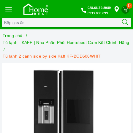
0
028.66.79.8989
0933.800.899
Trang chủ
Tủ lạnh - KAFF | Nhà Phân Phối Homebest Cam Kết Chính Hãng
Tủ lạnh 2 cánh side by side Kaff KF-BCD606WHIT