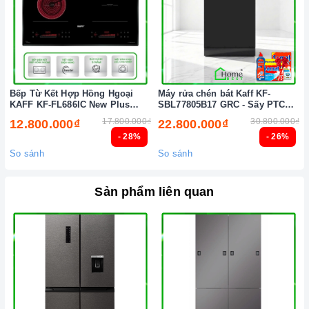
Ảnh minh họa
Bếp Từ Kết Hợp Hồng Hgoại
Máy rửa chén bát Kaff KF-
KAFF KF-FL686IC New Plus
SBL77805B17 GRC - Sấy PTC
(New 2026)
Tự động (New 2026)
17.800.000₫
30.800.000₫
12.800.000₫
22.800.000₫
- 28%
- 26%
So sánh
So sánh
Sản phẩm liên quan