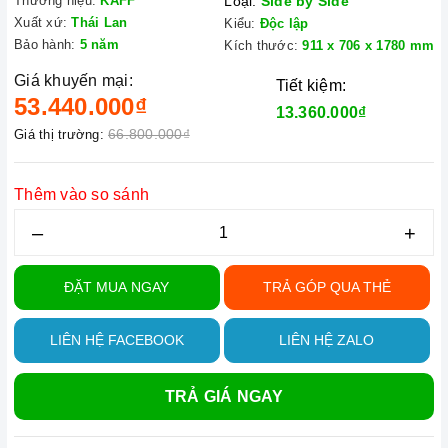
Thương hiệu:
KAFF
Loại:
Side by Side
Xuất xứ:
Thái Lan
Kiểu:
Độc lập
Bảo hành:
5 năm
Kích thước:
911 x 706 x 1780 mm
Giá khuyến mại:
Tiết kiệm:
53.440.000₫
13.360.000₫
66.800.000₫
Giá thị trường:
Thêm vào so sánh
–
+
ĐẶT MUA NGAY
TRẢ GÓP QUA THẺ
LIÊN HỆ FACEBOOK
LIÊN HỆ ZALO
TRẢ GIÁ NGAY