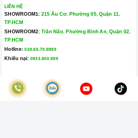
LIÊN HỆ
SHOWROOM1:
215 Âu Cơ, Phường 05, Quận 11,
TP.HCM
SHOWROOM2:
Trần Não, Phường Bình An, Quận 02,
TP.HCM
Hotline:
028.66.79.8989
Khiếu nại:
0933.800.899
© Bản quyền thuộc về
Công Ty TNHH Home Best Việt Nam
Cung cấp bởi
Sapo