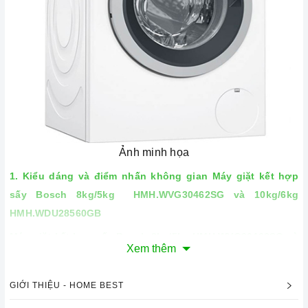
Ảnh minh họa
1. Kiểu dáng và điểm nhấn không gian Máy giặt kết hợp
sấy Bosch 8kg/5kg HMH.WVG30462SG và 10kg/6kg
HMH.WDU28560GB
Máy giặt kết hợp sấy Bosch 8kg/5kg HMH.WVG30462SG và
Xem thêm
được thiết kế kết hợp giặt +
10kg/6kg HMH.WDU28560GB
sấy đem đến xu hướng giặt giũ mới tiện nghi cho cuộc
GIỚI THIỆU - HOME BEST
sống.
Máy giặt kết hợp sấy Bosch 8kg/5kg