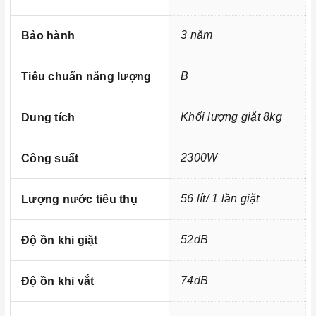
3 năm
Bảo hành
B
Tiêu chuẩn năng lượng
Khối lượng giặt 8kg
Dung tích
Ảnh minh họa
2300W
Công suất
2. Các chức năng, hệ thống trên Máy giặt kết hợp sấy
Bosch 8kg/5kg HMH.WVG30462SG và 10kg/6kg
56 lít/ 1 lần giặt
Lượng nước tiêu thụ
HMH.WDU28560GB
Máy giặt kết hợp sấy Bosch 8kg/5kg HMH.WVG30462SG và
52dB
Độ ồn khi giặt
với thiết kế mới của các mặt
10kg/6kg HMH.WDU28560GB
bên không chỉ làm tăng tính thẩm mĩ mà hệ thống này
74dB
Độ ồn khi vắt
còn mang đến sự hoạt động ổn định và chống rung của
thiết bị trong quá trình hoạt động. Lớp cách nhiệt tăng