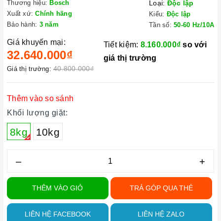
Thương hiệu:
Bosch
Loại:
Độc lập
Xuất xứ:
Chính hãng
Kiểu:
Độc lập
Bảo hành:
3 năm
Tần số:
50-60 Hz/10A
Giá khuyến mại:
Tiết kiệm:
8.160.000₫
so với
32.640.000₫
giá thị trường
40.800.000₫
Giá thị trường:
Thêm vào so sánh
Khối lượng giặt:
8kg
10kg
–
+
THÊM VÀO GIỎ
TRẢ GÓP QUA THẺ
LIÊN HỆ FACEBOOK
LIÊN HỆ ZALO