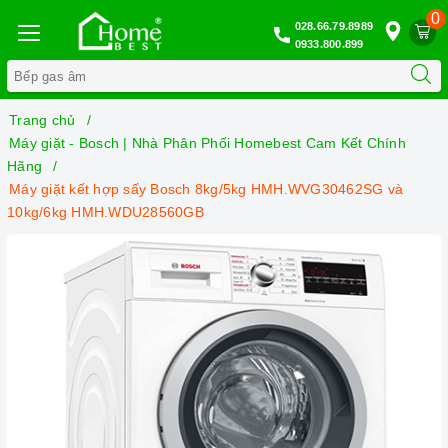
0
028.66.79.8989
0933.800.899
Trang chủ
Máy giặt - Bosch | Nhà Phân Phối Homebest Cam Kết Chính
Hãng
Máy giặt kết hợp sấy Bosch 8kg/5kg HMH.WVG30462SG và
10kg/6kg HMH.WDU28560GB