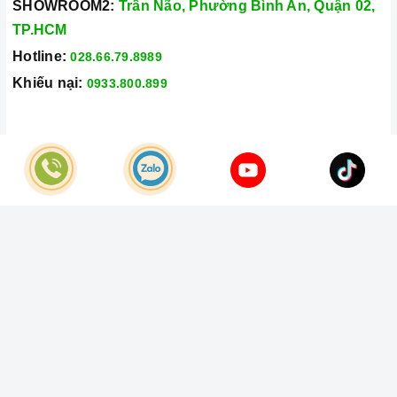
SHOWROOM2:
Trần Não, Phường Bình An, Quận 02,
TP.HCM
Hotline:
028.66.79.8989
Khiếu nại:
0933.800.899
© Bản quyền thuộc về
Công Ty TNHH Home Best Việt Nam
Cung cấp bởi
Sapo