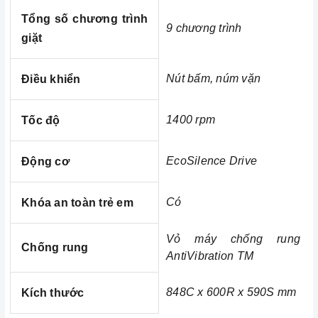
Bosch 8kg/5kg HMH.WVG30462SG và 10kg/6kg
Tổng số chương trình
9 chương trình
trở thành loại máy giặt sấy tốt nhất
HMH.WDU28560GB
giặt
trên thị trường.
Với những ưu điểm nổi bật như trên thì
Máy giặt kết hợp
Nút bấm, núm vặn
Điều khiển
sấy Bosch 8kg/5kg HMH.WVG30462SG và 10kg/6kg
xứng đáng là một trong những người
HMH.WDU28560GB
1400 rpm
Tốc độ
bạn đồng hành thân thiết nhất của người nội trợ, là vật
dụng không thể trong gian bếp của mỗi gia đình hiện nay,
EcoSilence Drive
Động cơ
nhất là trong cuộc sống đầy năng động và luôn bận rộn
đối với những người nội trợ vừa phải làm nhiều công
Có
Khóa an toàn trẻ em
việc lại còn chăm sóc cho bữa ăn của gia đình mình.
Vỏ máy chống rung
Chống rung
AntiVibration TM
848C x 600R x 590S mm
Kích thước