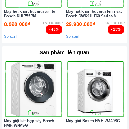
Máy hút khói, hút mùi âm tủ
Máy hút khói, hút mùi kính vát
Bosch DHL755BM
Bosch DWK91LT60 Series 8
15.900.000₫
34.990.000₫
8.990.000₫
29.900.000₫
- 43%
- 15%
So sánh
So sánh
Sản phẩm liên quan
Máy giặt kết hợp sấy Bosch
Máy giặt Bosch HMH.WA40SG
HMH.WNASG