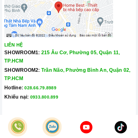
LIÊN HỆ
SHOWROOM1:
215 Âu Cơ, Phường 05, Quận 11,
TP.HCM
SHOWROOM2:
Trần Não, Phường Bình An, Quận 02,
TP.HCM
Hotline:
028.66.79.8989
Khiếu nại:
0933.800.899
© Bản quyền thuộc về
Công Ty TNHH Home Best Việt Nam
Cung cấp bởi
Sapo