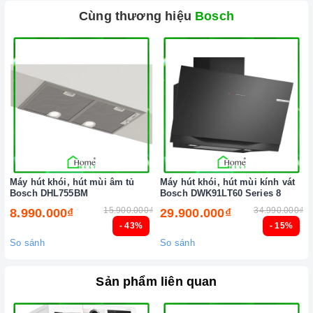
người bạn đồng hành thân thiết nhất của người nội trợ,
Cùng thương hiệu
Bosch
là vật dụng không thể trong gian bếp của mỗi gia đình
hiện nay, nhất là trong cuộc sống đầy năng động và luôn
bận rộn đối với những người nội trợ vừa phải làm nhiều
công việc lại còn chăm sóc cho bữa ăn của gia đình
mình.
Máy hút khói, hút mùi âm tủ
Máy hút khói, hút mùi kính vát
Bosch DHL755BM
Bosch DWK91LT60 Series 8
15.900.000₫
34.990.000₫
8.990.000₫
29.900.000₫
- 43%
- 15%
So sánh
So sánh
Sản phẩm liên quan