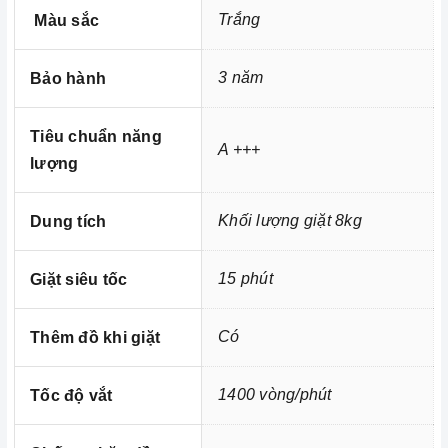
Trắng
ra, tính năng Delay Time 24h mang đến cho bạn sự linh
Màu sắc
hoạt, chủ động cao. Tính năng hẹn giờ trễ của Bosch cho
phép bạn đặt thời gian giặt cuối cùng trước 24 giờ, thuận
3 năm
Bảo hành
tiện hơn cho việc sắp xếp công việc của bạn.
Tiêu chuẩn năng
A +++
lượng
Khối lượng giặt 8kg
Dung tích
15 phút
Giặt siêu tốc
Có
Thêm đồ khi giặt
Ảnh minh họa
1400 vòng/phút
Tốc độ vắt
2. Các chức năng, hệ thống trên
Máy giặt 8kg Bosch