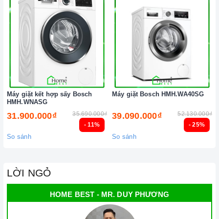
Ảnh minh họa
Máy giặt kết hợp sấy Bosch
Máy giặt Bosch HMH.WA40SG
HMH.WNASG
35.690.000₫
52.130.000₫
31.900.000₫
39.090.000₫
- 11%
- 25%
So sánh
So sánh
LỜI NGỎ
HOME BEST - MR. DUY PHƯƠNG