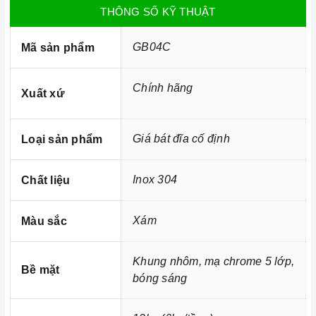
THÔNG SỐ KỸ THUẬT
Ảnh minh họa
GB04C
Mã sản phẩm
Giá bát đĩa cố định Garis GB04C
với chất liệu inox 304,
tiêu chuẩn Nhật Bản JIS G4305 bền đẹp, không lo gỉ sét.
Chính hãng
Xuất xứ
Giá bát đĩa cố định
Loại sản phẩm
Inox 304
Chất liệu
Xám
Màu sắc
Khung nhôm, mạ chrome 5 lớp,
Bề mặt
bóng sáng