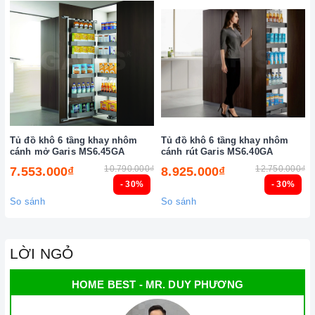
Tủ đồ khô 6 tầng khay nhôm
Tủ đồ khô 6 tầng khay nhôm
cánh mở Garis MS6.45GA
cánh rút Garis MS6.40GA
10.790.000₫
12.750.000₫
7.553.000₫
8.925.000₫
- 30%
- 30%
So sánh
So sánh
LỜI NGỎ
HOME BEST - MR. DUY PHƯƠNG