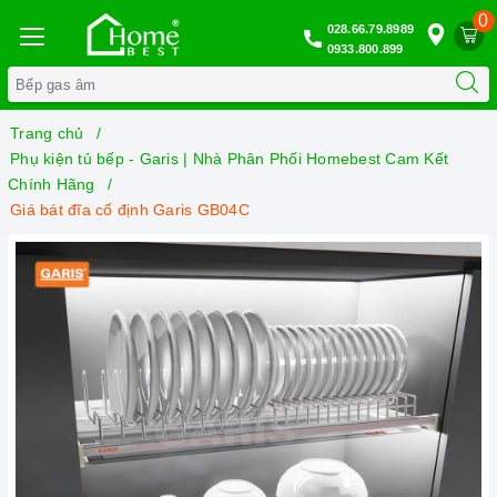
0
028.66.79.8989
0933.800.899
Trang chủ
Phụ kiện tủ bếp - Garis | Nhà Phân Phối Homebest Cam Kết
Chính Hãng
Giá bát đĩa cố định Garis GB04C