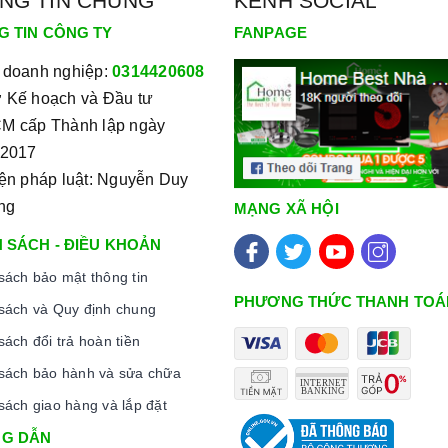
NG TIN CHUNG
KÊNH SOCIAL
G TIN CÔNG TY
FANPAGE
EL-2005/L17/1031/5576/5575
 doanh nghiệp:
0314420608
 Kế hoạch và Đầu tư
M cấp Thành lập ngày
/2017
iện pháp luật: Nguyễn Duy
ng
MẠNG XÃ HỘI
 SÁCH - ĐIỀU KHOẢN
sách bảo mật thông tin
PHƯƠNG THỨC THANH TOÁ
sách và Quy định chung
sách đổi trả hoàn tiền
sách bảo hành và sửa chữa
sách giao hàng và lắp đặt
G DẪN