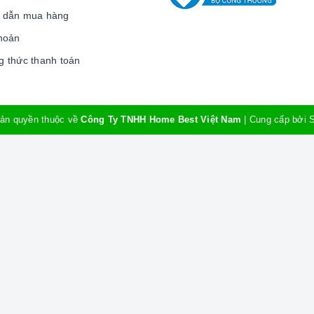
 dẫn mua hàng
hoản
 thức thanh toán
ản quyền thuộc về
Công Ty TNHH Home Best Việt Nam
|
Cung cấp bởi
heo nhu cầu:
 I-ROYAL I-9022