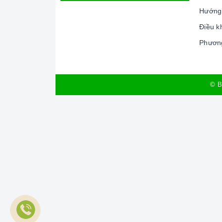
Hướng
Điều k
Phương
© B
Hoặc chọn 1 trong các mẫu lavabo sau tùy t
4. SEN CÂY TẮM TRÒN LỆCH NL INOX 304