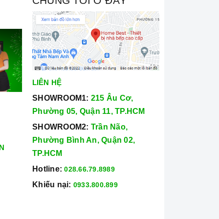
CHÚNG TÔI Ở ĐÂY
LIÊN HỆ
SHOWROOM1:
215 Âu Cơ,
Phường 05, Quận 11, TP.HCM
SHOWROOM2:
Trần Não,
Phường Bình An, Quận 02,
N
TP.HCM
Hotline:
028.66.79.8989
Khiếu nại:
0933.800.899