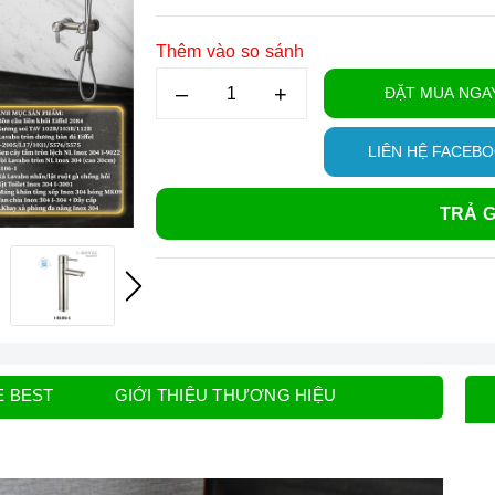
Thêm vào so sánh
–
+
ĐẶT MUA NGA
LIÊN HỆ FACEB
TRẢ G
E BEST
GIỚI THIỆU THƯƠNG HIỆU