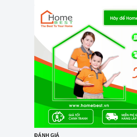
Size: 680 x 300 x 770 mm
Tầm xả: 300mm
Nắp đóng êm, chống trầy cao cấp
2. GƯƠNG SOI TÂN AN VINH 50*70cm TA
ĐÁNH GIÁ