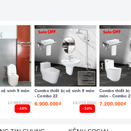
 vệ sinh 9 món
Combo thiết bị vệ sinh 9 món
Combo thiết bị 
- Combo 22
món - Combo 2
17.990.000₫
13.770.000₫
6.900.000₫
7.200.000₫
- 49%
- 50%