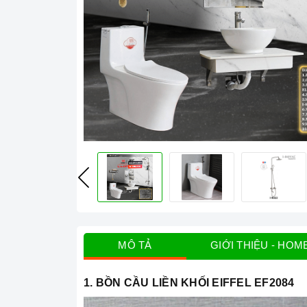
MÔ TẢ
GIỚI THIỆU - HOM
1. BỒN CẦU LIỀN KHỐI EIFFEL EF2084