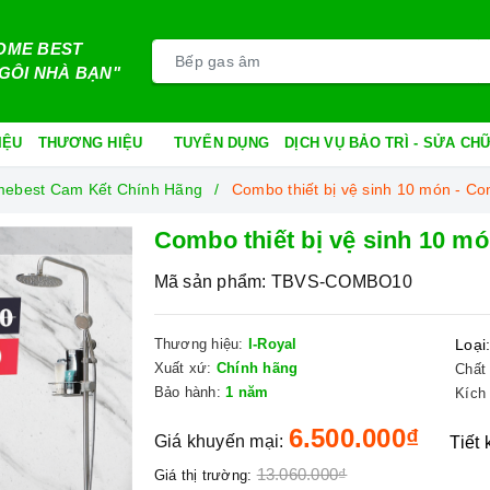
OME BEST
GÔI NHÀ BẠN"
IỆU
THƯƠNG HIỆU
TUYỂN DỤNG
DỊCH VỤ BẢO TRÌ - SỬA C
Homebest Cam Kết Chính Hãng
Combo thiết bị vệ sinh 10 món - C
Combo thiết bị vệ sinh 10 m
Mã sản phẩm:
TBVS-COMBO10
Thương hiệu:
I-Royal
Loại
Xuất xứ:
Chính hãng
Chất 
Bảo hành:
1 năm
Kích
6.500.000₫
Giá khuyến mại:
Tiết
13.060.000₫
Giá thị trường: