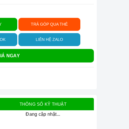
Y
TRẢ GÓP QUA THẺ
OOK
LIÊN HỆ ZALO
IÁ NGAY
THÔNG SỐ KỸ THUẬT
Đang cập nhật...