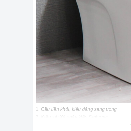
Cầu liền khối, kiểu dáng sang trọng
Kiểu xả: Xả xoáy kiểu Siphonic
Men nano chống bám bẩn