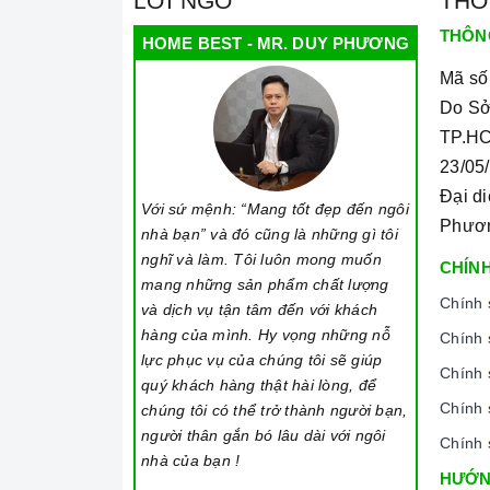
LỜI NGỎ
THÔ
Loại: Gương mài vát cạnh
THÔN
HOME BEST - MR. DUY PHƯƠNG
3. CHẬU LAVABO DƯƠNG BÀN ĐÁ EIFFEL 
Mã số
Do Sở
TP.HC
23/05
Đại d
Với sứ mệnh: “Mang tốt đẹp đến ngôi
Phươ
nhà bạn” và đó cũng là những gì tôi
nghĩ và làm. Tôi luôn mong muốn
CHÍNH
mang những sản phẩm chất lượng
Chính 
và dịch vụ tận tâm đến với khách
hàng của mình. Hy vọng những nỗ
Chính 
lực phục vụ của chúng tôi sẽ giúp
Chính 
quý khách hàng thật hài lòng, để
Chính 
chúng tôi có thể trở thành người bạn,
người thân gắn bó lâu dài với ngôi
Chính 
nhà của bạn !
HƯỚN