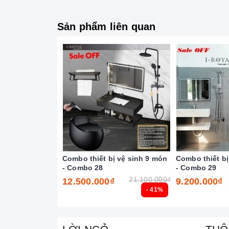
Sản phẩm liên quan
Combo thiết bị vệ sinh 9 món
Combo thiết bị
- Combo 28
- Combo 29
21.100.000₫
12.500.000₫
9.200.000₫
- 41%
Kích thước gương: 50 x 70 cm
Chất liệu: Phôi Bỉ, tráng bạc