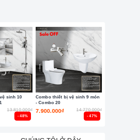
vệ sinh 10
Combo thiết bị vệ sinh 9 món
Combo thiết bị 
1
- Combo 20
- Combo 19
13.810.000₫
14.770.000₫
7.900.000₫
5.500.000₫
- 48%
- 47%