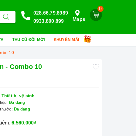
0
028.66.79.8989
Maps
0933.800.899
HỮA
THU CŨ ĐỔI MỚI
KHUYẾN MÃI
ombo 10
ón - Combo 10
:
Thiết bị vệ sinh
liệu:
Đa dạng
 thước:
Đa dạng
 kiệm:
6.560.000₫