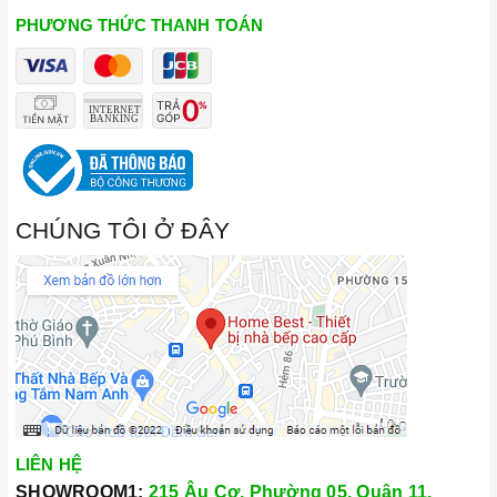
PHƯƠNG THỨC THANH TOÁN
Đến với Home Best, chúng tôi tự hào cung cấp đến khách hàng
đa dạng các dòng bếp hồng ngoại Eurosun nổi tiếng, cam kết
CHÚNG TÔI Ở ĐÂY
về chất lượng và nguồn gốc sản phẩm chính hãng. Chúng tôi tự
tin mang đến cho quý khách hàng dịch vụ chăm sóc khách
hàng tận tâm và chính sách bảo hành, hậu mãi chuyên nghiệp
nhất.
Xem thêm tại đây:
Home Best Care - Trung tâm bảo trì, sửa
chữa thiết bị nhà bếp cao cấp
LIÊN HỆ
SHOWROOM1:
215 Âu Cơ, Phường 05, Quận 11,