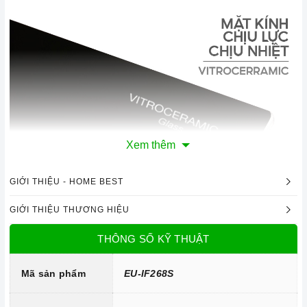
Xem thêm
GIỚI THIỆU - HOME BEST
Mặt kính Vitroceramic chịu lực, chịu nhiệt
GIỚI THIỆU THƯƠNG HIỆU
Công nghệ hiện đại
THÔNG SỐ KỸ THUẬT
Bo mạch IGBT SIMENS Made in Germany
Đầu đốt EGO
Mã sản phẩm
EU-IF268S
Công nghệ biến tần INVERTER tiết kiệm 40% điện năng.