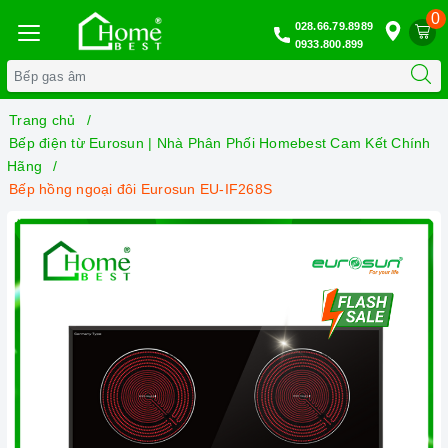
0
028.66.79.8989
0933.800.899
Trang chủ
Bếp điện từ Eurosun | Nhà Phân Phối Homebest Cam Kết Chính
Hãng
Bếp hồng ngoại đôi Eurosun EU-IF268S