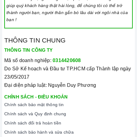
Khóa trẻ em: sử dụng để bảo đảm an toàn nếu nhà có trẻ em
giúp quý khách hàng thật hài lòng, để chúng tôi có thể trở
thành người bạn, người thân gắn bó lâu dài với ngôi nhà của
và để ngăn mọi tác động làm thay đổi các cài đặt trong quá
bạn !
trình nấu. Tất cả các nút sẽ bị khóa và chương trình nấu vẫn
sẽ tiếp tục chạy khi sử dụng tính năng này. Để kích hoạt
hoặc tắt tính năng này, nhấn giữ biểu tượng khóa trong vài
THÔNG TIN CHUNG
giây cho đến khi có tín hiệu thông báo.
THÔNG TIN CÔNG TY
Lưu ý vệ sinh và bảo quản bếp
Mã số doanh nghiệp:
0314420608
Luôn dùng khăn mềm và khô để vệ sinh mặt bếp, chú ý lau
Do Sở Kế hoạch và Đầu tư TP.HCM cấp Thành lập ngày
thật nhẹ để tránh làm trầy xước mặt bếp.
23/05/2017
Đại diện pháp luật: Nguyễn Duy Phương
Đối với các vết bẩn cứng đầu, có thể dùng giấy ướt hoặc chất
tẩy rửa chuyên dụng để lau mặt bếp.
CHÍNH SÁCH - ĐIỀU KHOẢN
Lưu ý chỉ nên thực hiện việc này khi bếp đã nguội và cách xa
Chính sách bảo mật thông tin
thời gian nấu nướng để đảm bảo an toàn.
Chính sách và Quy định chung
Chính sách đổi trả hoàn tiền
Khi không sử dụng, nên cất giữ cẩn thận và bảo quản mặt
bếp để tránh làm trầy xước, ảnh hưởng đến cảm ứng bếp..
Chính sách bảo hành và sửa chữa