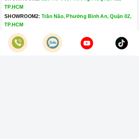
TP.HCM
SHOWROOM2:
Trần Não, Phường Bình An, Quận 02,
TP.HCM
Hotline:
028.66.79.8989
Khiếu nại:
0933.800.899
© Bản quyền thuộc về
Công Ty TNHH Home Best Việt Nam
Cung cấp bởi
Sapo