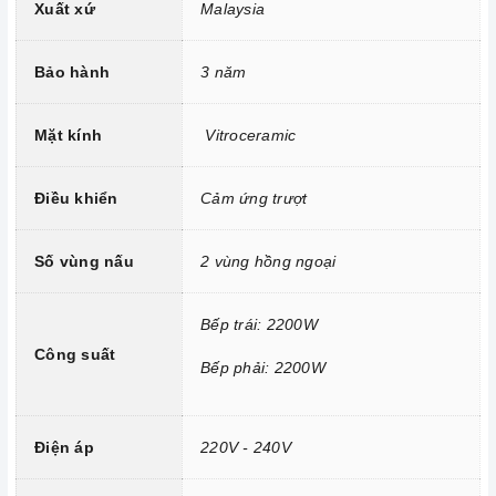
Xuất xứ
Malaysia
Trang bị 9 dải công suất nấu.
Bảo hành
3 năm
Mặt kính
Vitroceramic
Điều khiển
Cảm ứng trượt
Số vùng nấu
2 vùng hồng ngoại
Công nghệ hiện đại
Bếp trái: 2200W
Công suất
Tính năng vượt trội
Bếp phải: 2200W
Chức năng Khóa trẻ em:
Tránh trường hợp trẻ nghịch
ngợm bấm lung tung làm thay đổi chương trình nấu gây nguy
Điện áp
220V - 240V
hiểm.