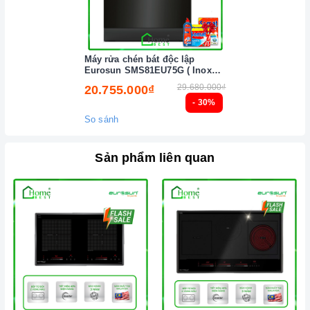
Máy rửa chén bát độc lập
Eurosun SMS81EU75G ( Inox
BLACK ) Serial 7
29.680.000₫
20.755.000₫
- 30%
So sánh
Chức năng an toàn trên bếp
Sản phẩm liên quan
2. Một số lưu ý khi sử dụng sản phẩm
Lưu ý khi chọn nồi nấu
Bếp hồng ngoại có thể nấu được tất cả các nồi với nhiều chất
liệu khác nhau.
Cần chọn đáy nồi nhẵn và bằng phẳng, tránh những loại có
rãnh hoặc nồi đáy lõm.
Không sử dụng dụng cụ nấu ăn mỏng hoặc chất lượng thấp,