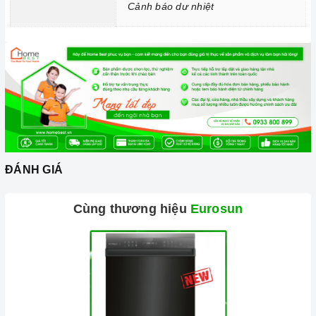
Cảnh báo dư nhiệt
Chức năng Cảm biến chống tràn:
Nếu nước hoặc thức ăn
bị tràn ra mặt bếp, cảm ứng sẽ phát ra tiếng bíp và tự động
tắt để đảm bảo an toàn cho người dùng và giữ cho bếp sạch
sẽ hơn.
Chức năng Cảnh báo dư nhiệt:
Bếp cảnh báo người dùng
không chạm tay vào vùng nóng, giảm thiểu khả năng rủi ro bị
bỏng.
ĐÁNH GIÁ
Cùng thương hiệu
Eurosun